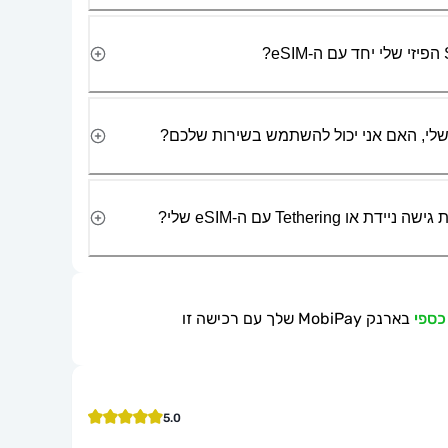
Tetherin עם ה-eSIM שלי?
בארנק MobiPay שלך עם רכישה זו
5.0