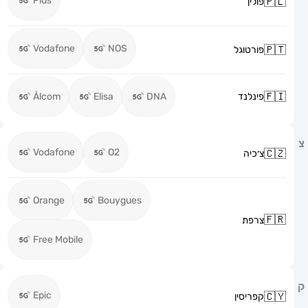
Plus
פולין
Vodafone
NOS
פורטוגל
פינלנד
DNA
Elisa
Ålcom
Vodafone
O2
צ׳כיה
Orange
Bouygues
צרפת
Free Mobile
Epic
קפריסין