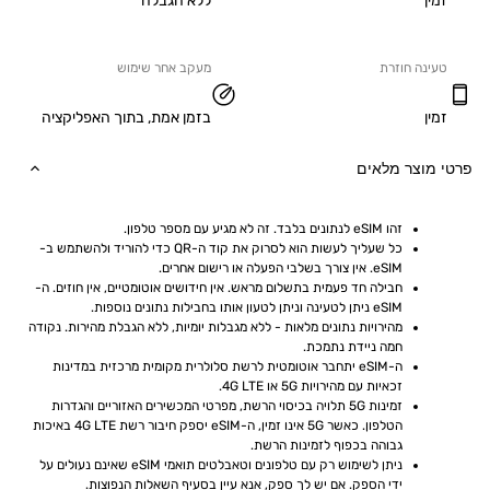
ללא הגבלה
ה חוזרת
מעקב אחר שימוש
בזמן אמת, בתוך האפליקציה
וצר מלאים
זהו eSIM לנתונים בלבד. זה לא מגיע עם מספר טלפון.
כל שעליך לעשות הוא לסרוק את קוד ה-QR כדי להוריד ולהשתמש ב-
eSIM. אין צורך בשלבי הפעלה או רישום אחרים.
חבילה חד פעמית בתשלום מראש. אין חידושים אוטומטיים, אין חוזים. ה-
eSIM ניתן לטעינה וניתן לטעון אותו בחבילות נתונים נוספות.
מהירויות נתונים מלאות - ללא מגבלות יומיות, ללא הגבלת מהירות. נקודה 
חמה ניידת נתמכת.
ה-eSIM יתחבר אוטומטית לרשת סלולרית מקומית מרכזית במדינות 
זכאיות עם מהירויות 5G או 4G LTE.
זמינות 5G תלויה בכיסוי הרשת, מפרטי המכשירים האזוריים והגדרות 
הטלפון. כאשר 5G אינו זמין, ה-eSIM יספק חיבור רשת 4G LTE באיכות 
גבוהה בכפוף לזמינות הרשת.
ניתן לשימוש רק עם טלפונים וטאבלטים תואמי eSIM שאינם נעולים על 
ידי הספק. אם יש לך ספק, אנא עיין בסעיף השאלות הנפוצות.