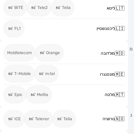
BITĖ
Tele2
Telia
ליטא
ליכטנשטיין
FL1
Moldtelecom
Orange
מולדובה
T-Mobile
m:tel
מונטנגרו
מלטה
Melita
Epic
נורווגיה
Telia
Telenor
ICE