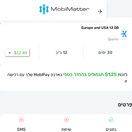
Europe and USA 12
Spa
30 ימים
12 ג״ב
$12.49
$ תגמולים בהחזר כספי
בארנק MobiPay שלך עם רכישה
תונים
שיחות
SMS