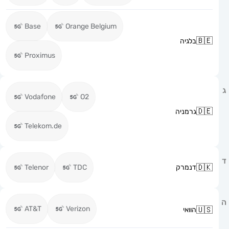
Base
Orange Belgium
בלגיה
Proximus
Vodafone
O2
גרמניה
Telekom.de
דנמרק
TDC
Telenor
AT&T
Verizon
הוואי