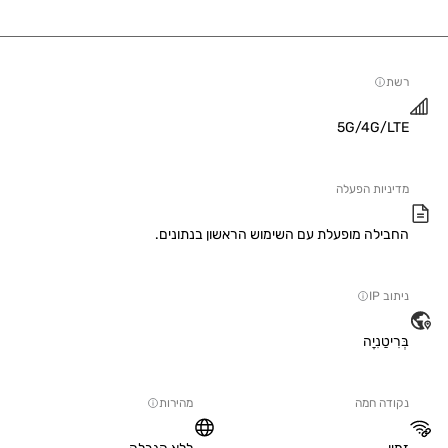
5G/4G/
יות הפעלה
ילה מופעלת עם השימוש הראשון בנתונים.
IP
טַנִיָה
ה חמה
מהירות