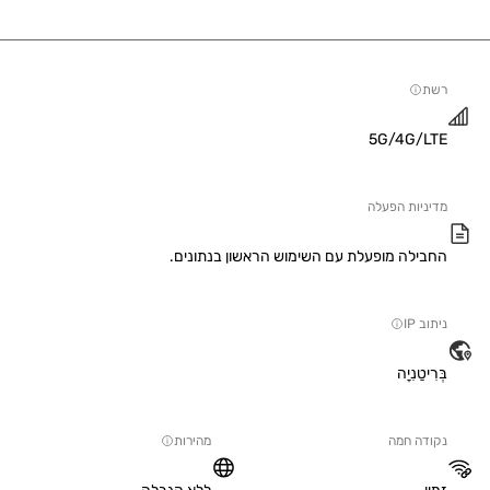
5G/4G/
יות הפעלה
ילה מופעלת עם השימוש הראשון בנתונים.
IP
טַנִיָה
ה חמה
מהירות