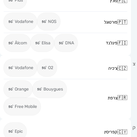
Plus
פולין
Vodafone
NOS
פורטוגל
פינלנד
DNA
Elisa
Ålcom
Vodafone
O2
צ׳כיה
Orange
Bouygues
צרפת
Free Mobile
Epic
קפריסין