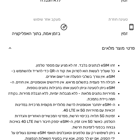
ללא הגבלה
ה חוזרת
מעקב אחר שימוש
בזמן אמת, בתוך האפליקציה
וצר מלאים
זהו eSIM לנתונים בלבד. זה לא מגיע עם מספר טלפון.
כל שעליך לעשות הוא לסרוק את קוד ה-QR כדי להוריד ולהשתמש ב-
eSIM. אין צורך בשלבי הפעלה או רישום אחרים.
חבילה חד פעמית בתשלום מראש. אין חידושים אוטומטיים, אין חוזים. ה-
eSIM ניתן לטעינה וניתן לטעון אותו בחבילות נתונים נוספות.
מהירויות נתונים מלאות - ללא מגבלות יומיות, ללא הגבלת מהירות. נקודה 
חמה ניידת נתמכת.
ה-eSIM יתחבר אוטומטית לרשת סלולרית מקומית מרכזית במדינות 
זכאיות עם מהירויות 5G או 4G LTE.
זמינות 5G תלויה בכיסוי הרשת, מפרטי המכשירים האזוריים והגדרות 
הטלפון. כאשר 5G אינו זמין, ה-eSIM יספק חיבור רשת 4G LTE באיכות 
גבוהה בכפוף לזמינות הרשת.
ניתן לשימוש רק עם טלפונים וטאבלטים תואמי eSIM שאינם נעולים על 
ידי הספק. אם יש לך ספק, אנא עיין בסעיף השאלות הנפוצות.