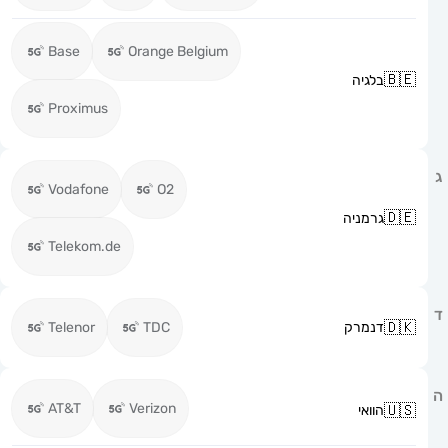
Base
Orange Belgium
בלגיה
Proximus
Vodafone
O2
גרמניה
Telekom.de
דנמרק
TDC
Telenor
AT&T
Verizon
הוואי