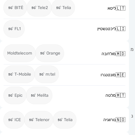
BITĖ
Tele2
Telia
ליטא
ליכטנשטיין
FL1
Moldtelecom
Orange
מולדובה
T-Mobile
m:tel
מונטנגרו
מלטה
Melita
Epic
נורווגיה
Telia
Telenor
ICE