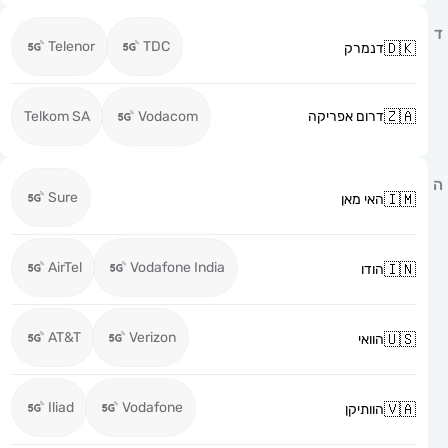
Telenor
TDC
דנמרק
דרום אפריקה
Vodacom
Telkom SA
Sure
האי מאן
AirTel
Vodafone India
הודו
AT&T
Verizon
הוואי
Iliad
Vodafone
הוותיקן