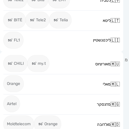
לטביה
BITĖ
Tele2
Telia
ליטא
ליכטנשטיין
FL1
CHILI
my.t
מאוריציוס
Orange
מאלי
Airtel
מדגסקר
Moldtelecom
Orange
מולדובה