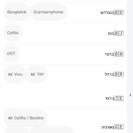
Banglalink
Grameenphone
בנגלדש
Celtiis
בנין
DST
ברוניי
ברזיל
TIM
Vivo
ג׳רסי
Cellfie / Beeline
גאורגיה