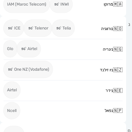
מרוקו
INWI
IAM (Maroc Telecom)
ICE
Telenor
Telia
נורווגיה
Glo
Airtel
ניגריה
One NZ (Vodafone)
ניו זילנד
Airtel
ניז׳ר
נפאל
Ncell