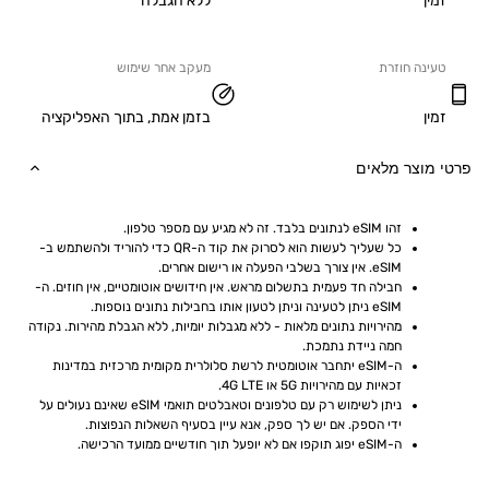
ללא הגבלה
ה חוזרת
מעקב אחר שימוש
בזמן אמת, בתוך האפליקציה
וצר מלאים
זהו eSIM לנתונים בלבד. זה לא מגיע עם מספר טלפון.
כל שעליך לעשות הוא לסרוק את קוד ה-QR כדי להוריד ולהשתמש ב-
eSIM. אין צורך בשלבי הפעלה או רישום אחרים.
חבילה חד פעמית בתשלום מראש. אין חידושים אוטומטיים, אין חוזים. ה-
eSIM ניתן לטעינה וניתן לטעון אותו בחבילות נתונים נוספות.
מהירויות נתונים מלאות - ללא מגבלות יומיות, ללא הגבלת מהירות. נקודה 
חמה ניידת נתמכת.
ה-eSIM יתחבר אוטומטית לרשת סלולרית מקומית מרכזית במדינות 
זכאיות עם מהירויות 5G או 4G LTE.
ניתן לשימוש רק עם טלפונים וטאבלטים תואמי eSIM שאינם נעולים על 
ידי הספק. אם יש לך ספק, אנא עיין בסעיף השאלות הנפוצות.
ה-eSIM יפוג תוקפו אם לא יופעל תוך חודשיים ממועד הרכישה.