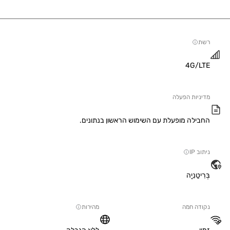
4G/
יות הפעלה
ילה מופעלת עם השימוש הראשון בנתונים.
IP
טַנִיָה
ה חמה
מהירות