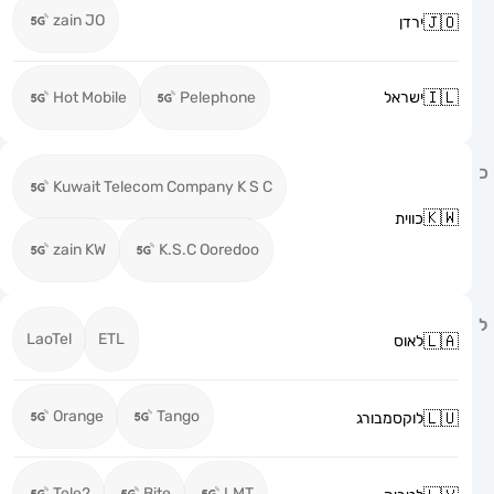
zain JO
ירדן
ישראל
Pelephone
Hot Mobile
Kuwait Telecom Company K S C
כווית
zain KW
K.S.C Ooredoo
LaoTel
ETL
לאוס
Orange
Tango
לוקסמבורג
Tele2
Bite
LMT