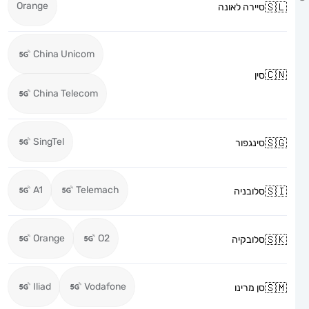
Orange
סיירה לאונה
China Unicom
סין
China Telecom
SingTel
סינגפור
A1
Telemach
סלובניה
Orange
O2
סלובקיה
Iliad
Vodafone
סן מרינו