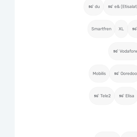
du
e& (Etisalat
Smartfren
XL
Vodafon
Mobilis
Ooredoo
Tele2
Elisa