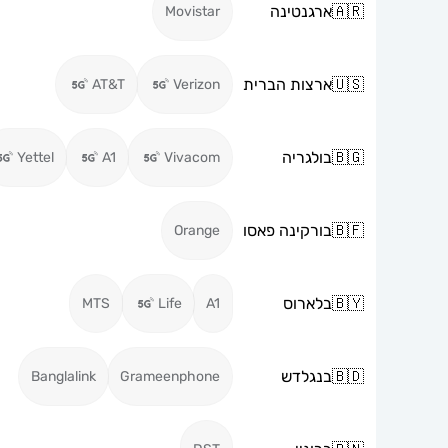
🇦🇷
ארגנטינה
Movistar
🇺🇸
ארצות הברית
AT&T
Verizon
🇧🇬
בולגריה
Yettel
A1
Vivacom
🇧🇫
בורקינה פאסו
Orange
🇧🇾
בלארוס
MTS
Life
A1
🇧🇩
בנגלדש
Banglalink
Grameenphone