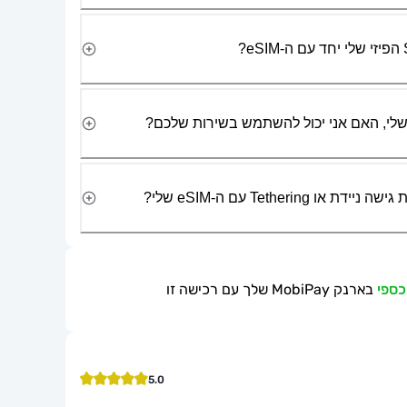
Tetherin עם ה-eSIM שלי?
בארנק MobiPay שלך עם רכישה זו
5.0