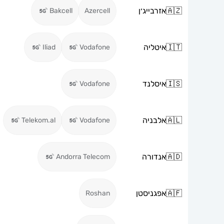
🇦🇿
אזרבייג׳ן
Bakcell
Azercell
🇮🇹
איטליה
Iliad
Vodafone
🇮🇸
איסלנד
Vodafone
🇦🇱
אלבניה
Telekom.al
Vodafone
🇦🇩
אנדורה
Andorra Telecom
🇦🇫
אפגניסטן
Roshan