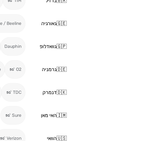
🇧🇷
ברזיל
TIM
🇬🇪
גאורגיה
ie / Beeline
🇬🇵
גוואדלופ
Dauphin
🇩🇪
גרמניה
e
O2
🇩🇰
דנמרק
TDC
🇮🇲
האי מאן
Sure
🇺🇸
הוואי
Verizon