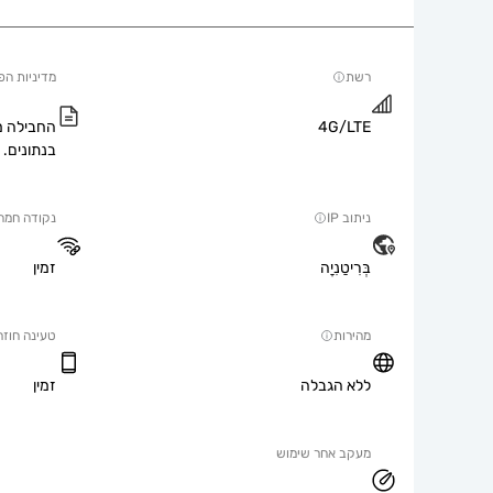
רשת
מדיניות הפ
4G/LTE
החבילה מ
בנתונים.
ניתוב IP
נקודה חמה
בְּרִיטַנִיָה
זמין
מהירות
טעינה חוזר
ללא הגבלה
זמין
מעקב אחר שימוש