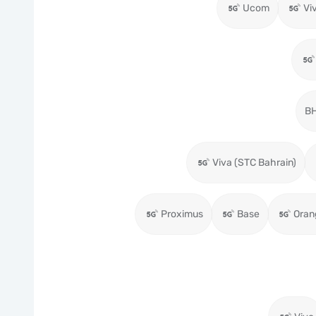
Ucom
Vi
BH
Viva (STC Bahrain)
Proximus
Base
Oran