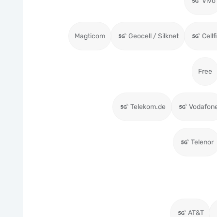
Vivo
Magticom
Geocell / Silknet
Cellf
Free
Telekom.de
Vodafon
Telenor
AT&T