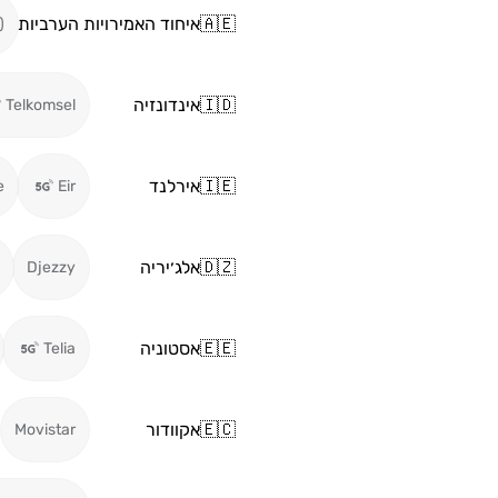
🇦🇪
איחוד האמירויות הערביות
)
🇮🇩
אינדונזיה
Telkomsel
🇮🇪
אירלנד
e
Eir
🇩🇿
אלג׳יריה
Djezzy
🇪🇪
אסטוניה
Telia
🇪🇨
אקוודור
Movistar