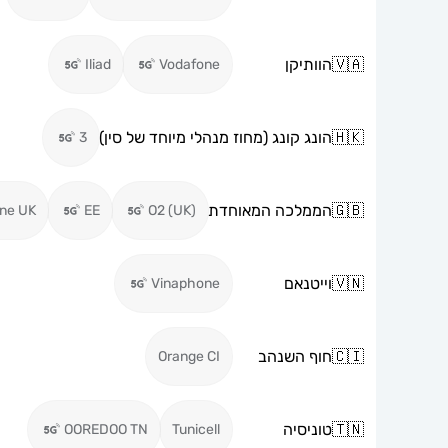
🇻🇦
הוותיקן
Iliad
Vodafone
🇭🇰
הונג קונג (מחוז מנהלי מיוחד של סין)
3
🇬🇧
הממלכה המאוחדת
ne UK
EE
O2 (UK)
🇻🇳
וייטנאם
Vinaphone
🇨🇮
חוף השנהב
Orange CI
🇹🇳
טוניסיה
OOREDOO TN
Tunicell