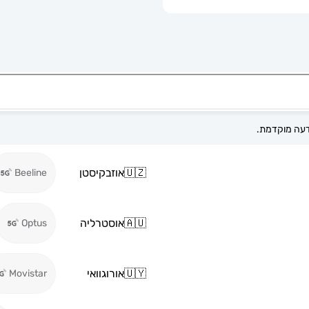
🇺🇿
אוזבקיסטן
Beeline
🇦🇺
אוסטרליה
Optus
🇺🇾
אורוגוואי
Movistar