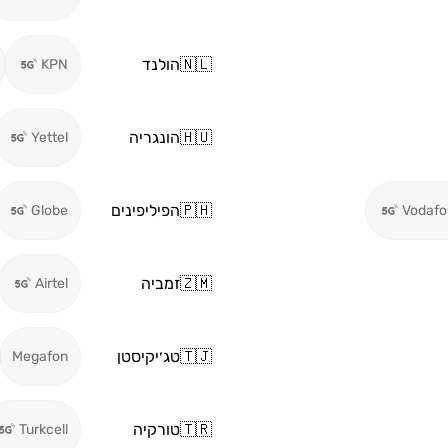
🇳🇱
הולנד
KPN
🇭🇺
הונגריה
Yettel
🇵🇭
הפיליפינים
Globe
Vodafo
🇿🇲
זמביה
Airtel
🇹🇯
טג׳יקיסטן
Megafon
🇹🇷
טורקיה
Turkcell