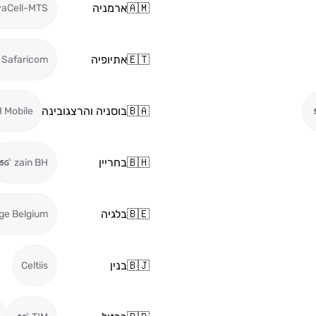
🇦🇲
ארמניה
vaCell-MTS
🇪🇹
אתיופיה
Safaricom
🇧🇦
בוסניה והרצגובינה
 Mobile
🇧🇭
בחריין
zain BH
🇧🇪
בלגיה
ge Belgium
🇧🇯
בנין
Celtiis