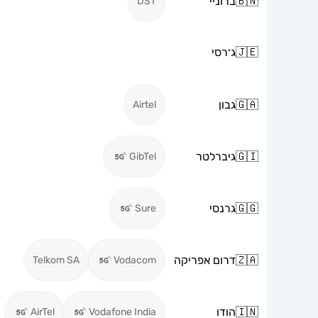
🇧🇳
ברוניי
DST
🇯🇪
ג׳רסי
🇬🇦
גבון
Airtel
🇬🇮
גיברלטר
GibTel
🇬🇬
גרנסי
Sure
🇿🇦
דרום אפריקה
Telkom SA
Vodacom
🇮🇳
הודו
AirTel
Vodafone India