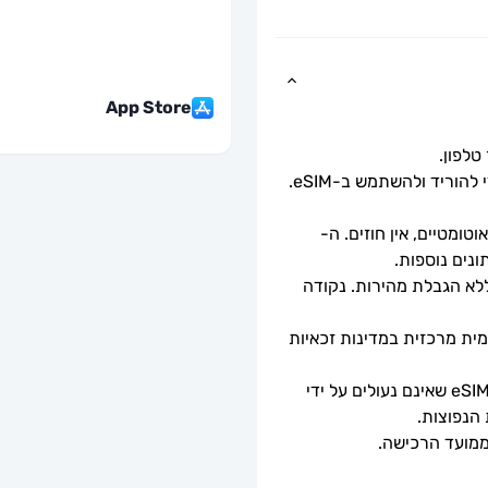
App Store
כל שעליך לעשות הוא לסרוק את קוד ה-QR כדי להוריד ולהשתמש ב-eSIM. 
ומטיים, אין חוזים. ה-
מהירויות נתונים מלאות - ללא מגבלות יומיות, ללא הגבלת מהירות. נקודה 
ה-eSIM יתחבר אוטומטית לרשת סלולרית מקומית מרכזית במדינות זכאיות 
ניתן לשימוש רק עם טלפונים וטאבלטים תואמי eSIM שאינם נעולים על ידי 
 הנפוצות.