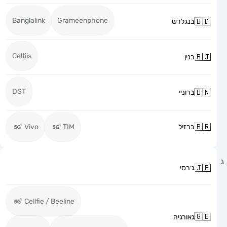
Banglalink
Grameenphone
בנגלדש
Celtiis
בנין
DST
ברוניי
ברזיל
TIM
Vivo
ג׳רסי
Cellfie / Beeline
גאורגיה