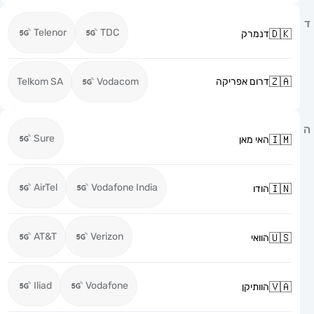
Telenor
TDC
דנמרק
דרום אפריקה
Vodacom
Telkom SA
Sure
האי מאן
AirTel
Vodafone India
הודו
AT&T
Verizon
הוואי
Iliad
Vodafone
הוותיקן