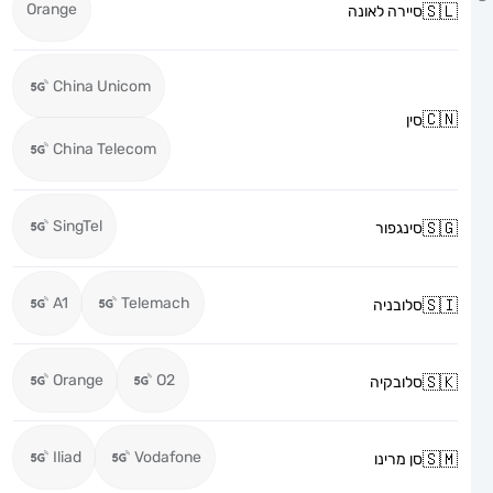
Orange
סיירה לאונה
China Unicom
סין
China Telecom
SingTel
סינגפור
A1
Telemach
סלובניה
Orange
O2
סלובקיה
Iliad
Vodafone
סן מרינו