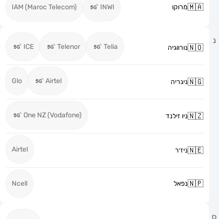
מרוקו
INWI
IAM (Maroc Telecom)
ICE
Telenor
Telia
נורווגיה
Glo
Airtel
ניגריה
One NZ (Vodafone)
ניו זילנד
Airtel
ניז׳ר
נפאל
Ncell