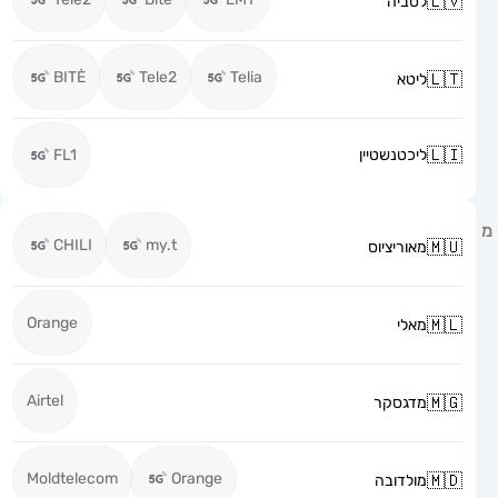
לטביה
BITĖ
Tele2
Telia
ליטא
ליכטנשטיין
FL1
CHILI
my.t
מאוריציוס
Orange
מאלי
Airtel
מדגסקר
Moldtelecom
Orange
מולדובה