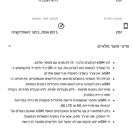
ללא הגבלה
ה חוזרת
מעקב אחר שימוש
בזמן אמת, בתוך האפליקציה
וצר מלאים
זהו eSIM לנתונים בלבד. זה לא מגיע עם מספר טלפון.
כל שעליך לעשות הוא לסרוק את קוד ה-QR כדי להוריד ולהשתמש ב-
eSIM. אין צורך בשלבי הפעלה או רישום אחרים.
חבילה חד פעמית בתשלום מראש. אין חידושים אוטומטיים, אין חוזים. ה-
eSIM ניתן לטעינה וניתן לטעון אותו בחבילות נתונים נוספות.
מהירויות נתונים מלאות - ללא מגבלות יומיות, ללא הגבלת מהירות. נקודה 
חמה ניידת נתמכת.
ה-eSIM יתחבר אוטומטית לרשת סלולרית מקומית מרכזית במדינות 
זכאיות עם מהירויות 5G או 4G LTE.
ניתן לשימוש רק עם טלפונים וטאבלטים תואמי eSIM שאינם נעולים על 
ידי הספק. אם יש לך ספק, אנא עיין בסעיף השאלות הנפוצות.
ה-eSIM יפוג תוקפו אם לא יופעל תוך חודשיים ממועד הרכישה.