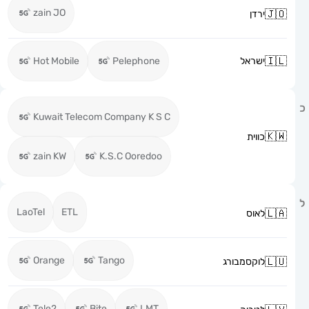
zain JO
ירדן
ישראל
Pelephone
Hot Mobile
Kuwait Telecom Company K S C
כווית
zain KW
K.S.C Ooredoo
LaoTel
ETL
לאוס
Orange
Tango
לוקסמבורג
Tele2
Bite
LMT