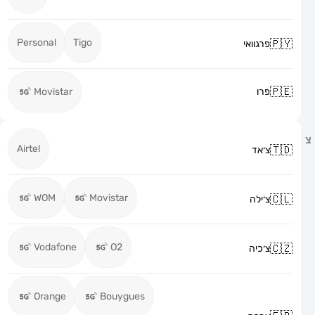
Personal
Tigo
פרגוואי
פרו
Movistar
Airtel
צ׳אד
WOM
Movistar
צ׳ילה
Vodafone
O2
צ׳כיה
Orange
Bouygues