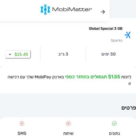
Global Special 3
Spa
30 ימים
3 ג״ב
$15.49
$ תגמולים בהחזר כספי
בארנק MobiPay שלך עם רכישה
תונים
שיחות
SMS