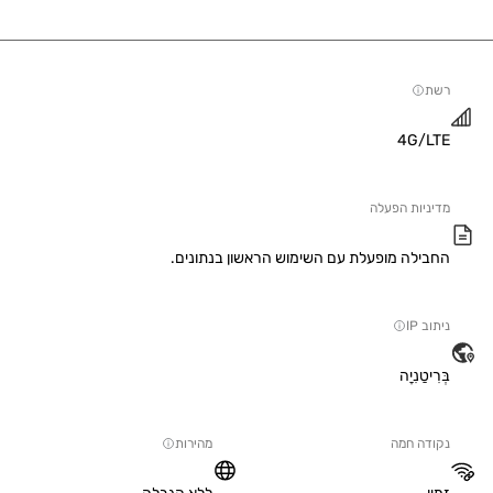
4G/
יות הפעלה
ילה מופעלת עם השימוש הראשון בנתונים.
IP
טַנִיָה
ה חמה
מהירות