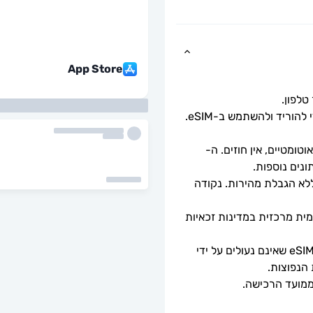
App Store
כל שעליך לעשות הוא לסרוק את קוד ה-QR כדי להוריד ולהשתמש ב-eSIM. 
ומטיים, אין חוזים. ה-
מהירויות נתונים מלאות - ללא מגבלות יומיות, ללא הגבלת מהירות. נקודה 
ה-eSIM יתחבר אוטומטית לרשת סלולרית מקומית מרכזית במדינות זכאיות 
ניתן לשימוש רק עם טלפונים וטאבלטים תואמי eSIM שאינם נעולים על ידי 
 הנפוצות.