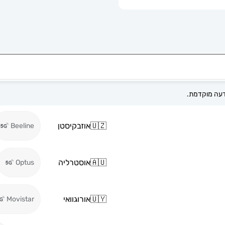
🇺🇿
אוזבקיסטן
Beeline
🇦🇺
אוסטרליה
Optus
🇺🇾
אורוגוואי
Movistar