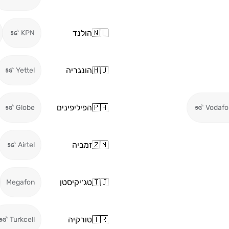
🇳🇱
הולנד
KPN
🇭🇺
הונגריה
Yettel
🇵🇭
הפיליפינים
Globe
Vodafo
🇿🇲
זמביה
Airtel
🇹🇯
טג׳יקיסטן
Megafon
🇹🇷
טורקיה
Turkcell