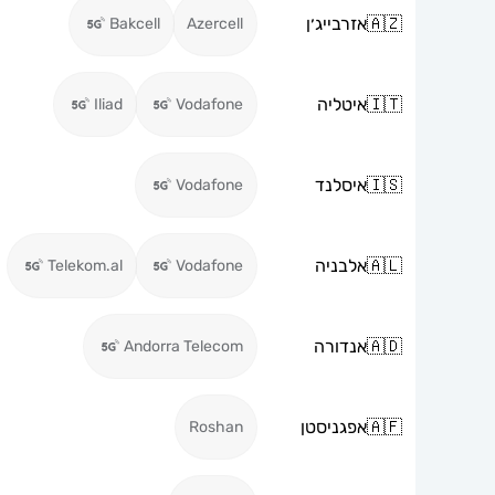
🇦🇿
אזרבייג׳ן
Bakcell
Azercell
🇮🇹
איטליה
Iliad
Vodafone
🇮🇸
איסלנד
Vodafone
🇦🇱
אלבניה
Telekom.al
Vodafone
🇦🇩
אנדורה
Andorra Telecom
🇦🇫
אפגניסטן
Roshan