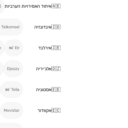
🇦🇪
איחוד האמירויות הערביות
)
🇮🇩
אינדונזיה
Telkomsel
🇮🇪
אירלנד
e
Eir
🇩🇿
אלג׳יריה
Djezzy
🇪🇪
אסטוניה
Telia
🇪🇨
אקוודור
Movistar