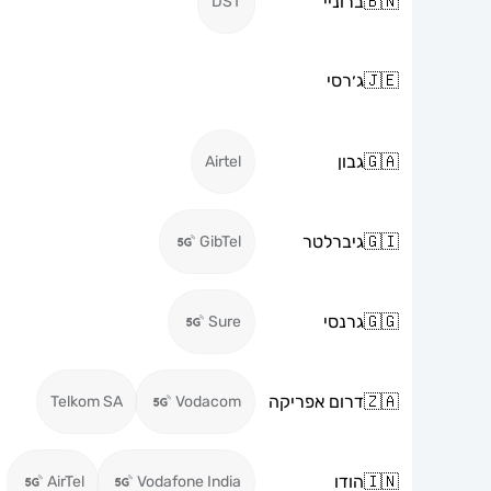
🇧🇳
ברוניי
DST
🇯🇪
ג׳רסי
🇬🇦
גבון
Airtel
🇬🇮
גיברלטר
GibTel
🇬🇬
גרנסי
Sure
🇿🇦
דרום אפריקה
Telkom SA
Vodacom
🇮🇳
הודו
AirTel
Vodafone India