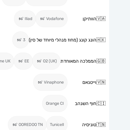
🇻🇦
הוותיקן
Iliad
Vodafone
🇭🇰
הונג קונג (מחוז מנהלי מיוחד של סין)
3
🇬🇧
הממלכה המאוחדת
ne UK
EE
O2 (UK)
🇻🇳
וייטנאם
Vinaphone
🇨🇮
חוף השנהב
Orange CI
🇹🇳
טוניסיה
OOREDOO TN
Tunicell