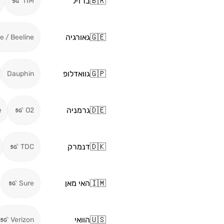
🇧🇷
ברזיל
TIM
🇬🇪
גאורגיה
ie / Beeline
🇬🇵
גוואדלופ
Dauphin
🇩🇪
גרמניה
e
O2
🇩🇰
דנמרק
TDC
🇮🇲
האי מאן
Sure
🇺🇸
הוואי
Verizon