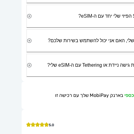
Tetherin עם ה-eSIM שלי?
בארנק MobiPay שלך עם רכישה זו
5.0