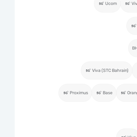
Ucom
Vi
BH
Viva (STC Bahrain)
Proximus
Base
Oran