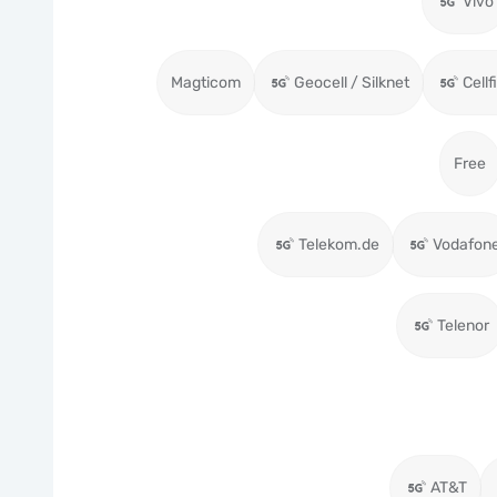
Vivo
Magticom
Geocell / Silknet
Cellf
Free
Telekom.de
Vodafon
Telenor
AT&T