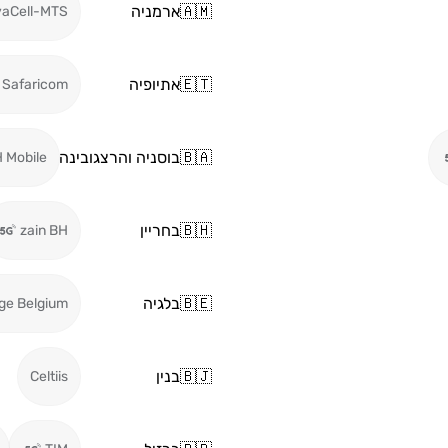
🇦🇲
ארמניה
vaCell-MTS
🇪🇹
אתיופיה
Safaricom
🇧🇦
בוסניה והרצגובינה
 Mobile
🇧🇭
בחריין
zain BH
🇧🇪
בלגיה
ge Belgium
🇧🇯
בנין
Celtiis