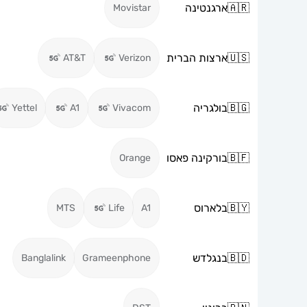
🇦🇷
ארגנטינה
Movistar
🇺🇸
ארצות הברית
AT&T
Verizon
🇧🇬
בולגריה
Yettel
A1
Vivacom
🇧🇫
בורקינה פאסו
Orange
🇧🇾
בלארוס
MTS
Life
A1
🇧🇩
בנגלדש
Banglalink
Grameenphone