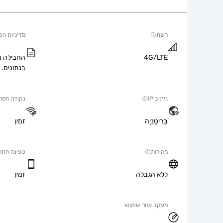
רשת
מדיניות הפ
4G/LTE
החבילה מ
בנתונים.
ניתוב IP
נקודה חמה
בְּרִיטַנִיָה
זמין
מהירות
טעינה חוזר
ללא הגבלה
זמין
מעקב אחר שימוש