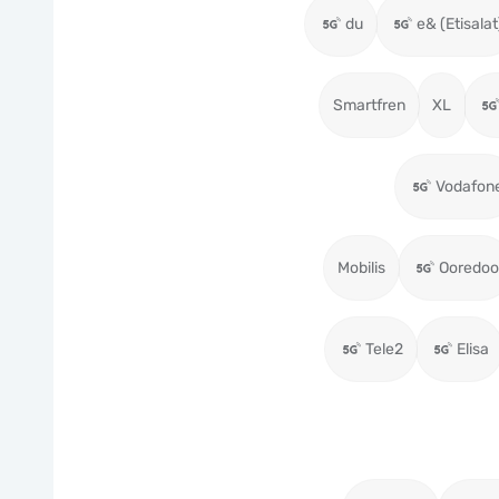
du
e& (Etisalat
Smartfren
XL
Vodafon
Mobilis
Ooredoo
Tele2
Elisa