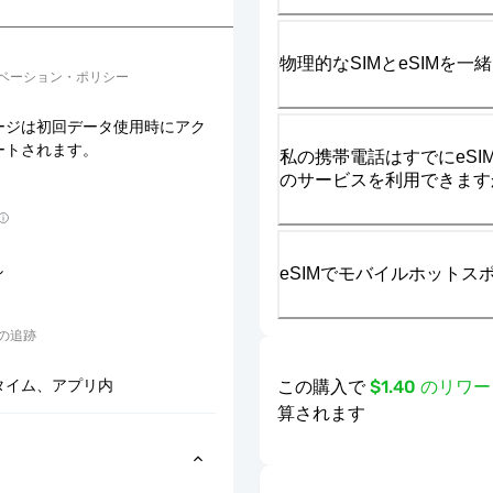
物理的なSIMとeSIMを
ベーション・ポリシー
ージは初回データ使用時にアク
ートされます。
私の携帯電話はすでにeSIM
のサービスを利用できます
し
eSIMでモバイルホット
の追跡
この購入で
$1.40 のリ
タイム、アプリ内
算されます