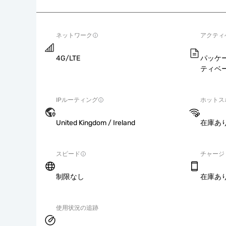
ネットワーク
アクティ
4G/LTE
パッケ
ティベ
IPルーティング
ホットス
United Kingdom / Ireland
在庫あ
スピード
チャージ
制限なし
在庫あ
使用状況の追跡