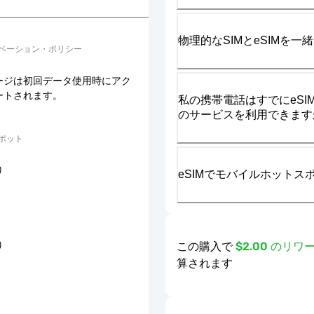
物理的なSIMとeSIMを
ベーション・ポリシー
ージは初回データ使用時にアク
ートされます。
私の携帯電話はすでにeSIM
のサービスを利用できます
ポット
り
eSIMでモバイルホット
この購入で
$2.00 のリ
り
算されます