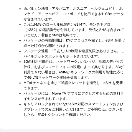
西バルカン地域（アルバニア、ボスニア・ヘルツェゴビナ、北
マケドニア、セルビア、コソボ）でも使用できる11 GBのデータ
が含まれています。
これはM:Telのローカル観光向けeSIMで、モンテネグロ
（+382）の電話番号が付属しています。発信とSMSは含まれて
いません。着信とSMSは無料です。
パッケージの有効期間は、KYC プロセスを完了し、eSIM を受け
取った時点から開始されます。
フルデータ速度 - 1日あたりの制限や速度制限はありません。モ
バイルホットスポットもサポートされています。
5Gの利用可能性は、ネットワークカバレッジ、地域のデバイス
仕様、およびスマートフォンの設定によって異なります。5Gが
利用できない場合は、eSIMがネットワークの利用可能性に応じ
て4G LTEネットワーク接続を提供します。
M:Tel チャネルを通じて通話クレジットを補充し、eSIM を更新
できます。
パッケージには、Move TV アプリにアクセスするための無料ラ
イセンスが含まれています。
キャリアロックされていないeSIM対応のスマートフォンおよび
タブレットでのみご利用いただけます。ご不明な点がございま
したら、FAQセクションをご確認ください。