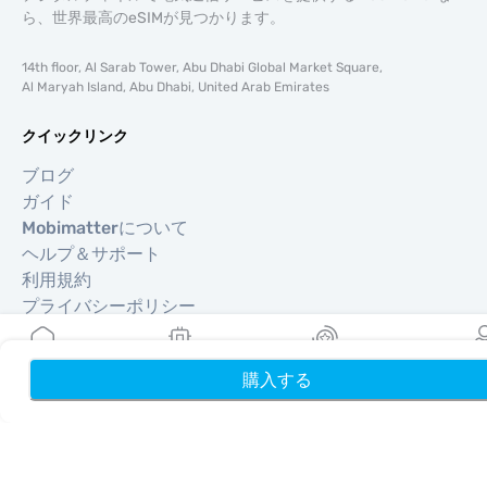
ら、世界最高のeSIMが見つかります。
14th floor, Al Sarab Tower, Abu Dhabi Global Market Square,
Al Maryah Island, Abu Dhabi, United Arab Emirates
クイックリンク
ブログ
ガイド
Mobimatterについて
ヘルプ＆サポート
利用規約
プライバシーポリシー
配送・返金ポリシー
サイトマップ
購入する
ホーム
My eSIMs
リワード
プロフ
アフィリエイト
旅行先
パートナーになる