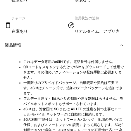
在庫あり
制限なし
チャージ
使用状況の追跡
在庫あり
リアルタイム、アプリ内
製品情報
これはデータ専用のeSIMです。電話番号は付属しません。
QRコードをスキャンするだけでeSIMをダウンロードして使用で
きます。その他のアクティベーションや登録手順は必要ありま
せん。
一度限りのプリペイドパッケージ。自動更新や契約は不要で
す。eSIMはチャージ式で、追加のデータパッケージを追加でき
ます。
フルデータ速度 - 1日あたりの制限や速度制限はありません。モ
バイルホットスポットもサポートされています。
eSIM は、対象国で 5G または 4G LTE の速度を持つ主要なロー
カル モバイル ネットワークに自動的に接続します。
5Gの利用可能性は、ネットワークカバレッジ、地域のデバイス
仕様、およびスマートフォンの設定によって異なります。5Gが
利用できない場合は、eSIMがネットワークの可用性に応じて高