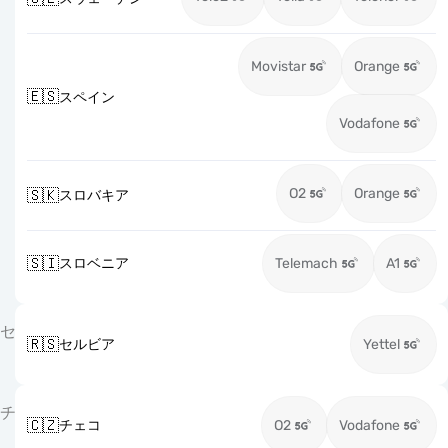
Movistar
Orange
🇪🇸
スペイン
Vodafone
O2
Orange
🇸🇰
スロバキア
🇸🇮
スロベニア
Telemach
A1
セ
🇷🇸
セルビア
Yettel
チ
🇨🇿
チェコ
O2
Vodafone