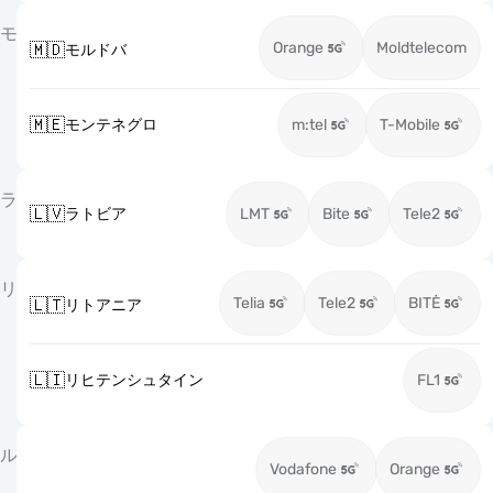
モ
Orange
Moldtelecom
🇲🇩
モルドバ
🇲🇪
モンテネグロ
m:tel
T-Mobile
ラ
🇱🇻
ラトビア
LMT
Bite
Tele2
リ
Telia
Tele2
BITĖ
🇱🇹
リトアニア
🇱🇮
リヒテンシュタイン
FL1
ル
Vodafone
Orange