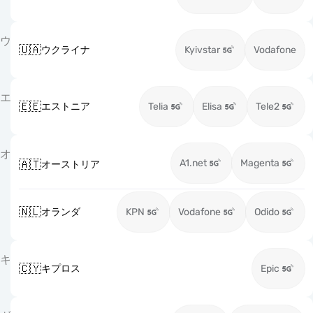
ウ
🇺🇦
ウクライナ
Kyivstar
Vodafone
エ
🇪🇪
エストニア
Telia
Elisa
Tele2
オ
A1.net
Magenta
🇦🇹
オーストリア
🇳🇱
オランダ
KPN
Vodafone
Odido
キ
🇨🇾
キプロス
Epic