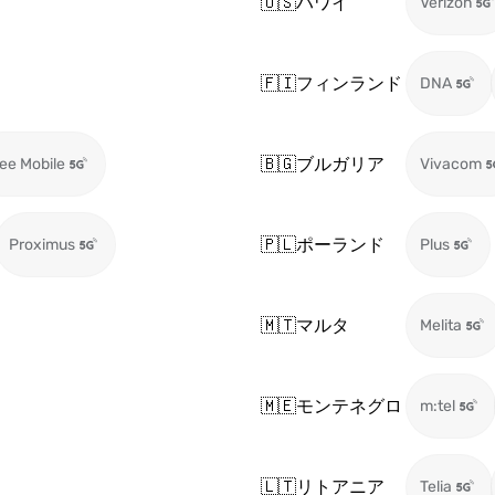
🇺🇸
ハワイ
Verizon
🇫🇮
フィンランド
DNA
🇧🇬
ブルガリア
ee Mobile
Vivacom
🇵🇱
ポーランド
Proximus
Plus
🇲🇹
マルタ
Melita
🇲🇪
モンテネグロ
m:tel
🇱🇹
リトアニア
Telia