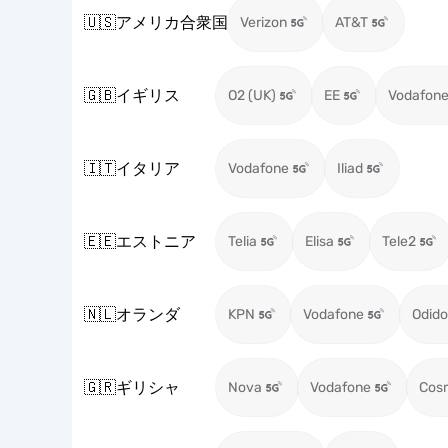
🇺🇸
アメリカ合衆国
Verizon
AT&T
🇬🇧
イギリス
O2 (UK)
EE
Vodafone
🇮🇹
イタリア
Vodafone
Iliad
🇪🇪
エストニア
Telia
Elisa
Tele2
🇳🇱
オランダ
KPN
Vodafone
Odido
🇬🇷
ギリシャ
Nova
Vodafone
Cos