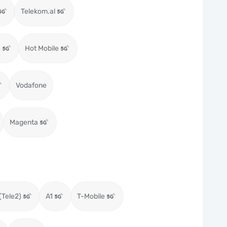
Telekom.al
e
Hot Mobile
Vodafone
Magenta
(Tele2)
A1
T-Mobile