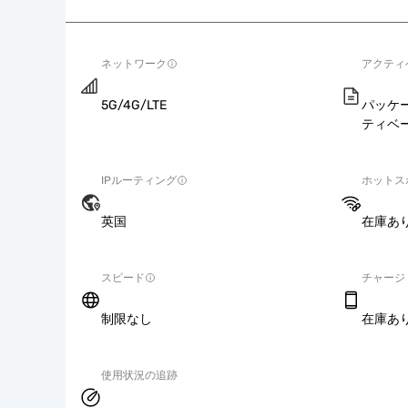
ネットワーク
アクティ
5G/4G/LTE
パッケ
ティベ
IPルーティング
ホットス
英国
在庫あ
スピード
チャージ
制限なし
在庫あ
使用状況の追跡