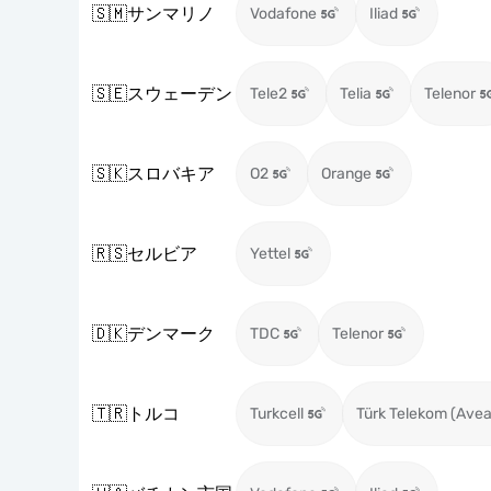
🇸🇲
サンマリノ
Vodafone
Iliad
🇸🇪
スウェーデン
Tele2
Telia
Telenor
🇸🇰
スロバキア
O2
Orange
🇷🇸
セルビア
Yettel
🇩🇰
デンマーク
TDC
Telenor
🇹🇷
トルコ
Turkcell
Türk Telekom (Avea