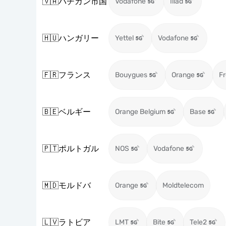
🇻🇦
バチカン市国
Vodafone
Iliad
🇭🇺
ハンガリー
Yettel
Vodafone
🇫🇷
フランス
Bouygues
Orange
Fr
🇧🇪
ベルギー
Orange Belgium
Base
🇵🇹
ポルトガル
NOS
Vodafone
🇲🇩
モルドバ
Orange
Moldtelecom
🇱🇻
ラトビア
LMT
Bite
Tele2