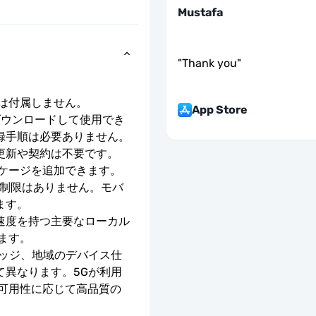
Mustafa
"
Thank you
"
号は付属しません。
App Store
ダウンロードして使用でき
録手順は必要ありません。
更新や契約は不要です。
ッケージを追加できます。
度制限はありません。モバ
ます。
E の速度を持つ主要なローカル 
ます。
レッジ、地域のデバイス仕
て異なります。5Gが利用
の可用性に応じて高品質の