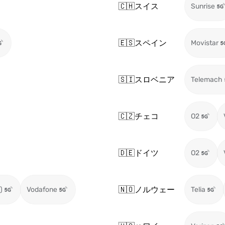
🇨🇭
スイス
Sunrise
🇪🇸
スペイン
Movistar
🇸🇮
スロベニア
Telemach
🇨🇿
チェコ
O2
🇩🇪
ドイツ
O2
🇳🇴
ノルウェー
)
Vodafone
Telia