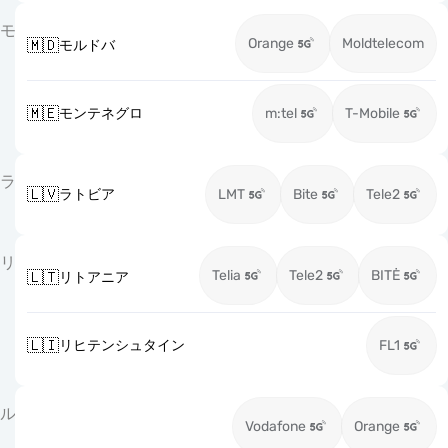
モ
Orange
Moldtelecom
🇲🇩
モルドバ
🇲🇪
モンテネグロ
m:tel
T-Mobile
ラ
🇱🇻
ラトビア
LMT
Bite
Tele2
リ
Telia
Tele2
BITĖ
🇱🇹
リトアニア
🇱🇮
リヒテンシュタイン
FL1
ル
Vodafone
Orange