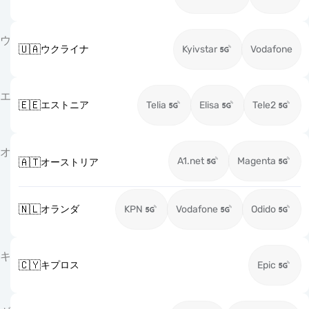
ウ
🇺🇦
ウクライナ
Kyivstar
Vodafone
エ
🇪🇪
エストニア
Telia
Elisa
Tele2
オ
A1.net
Magenta
🇦🇹
オーストリア
🇳🇱
オランダ
KPN
Vodafone
Odido
キ
🇨🇾
キプロス
Epic