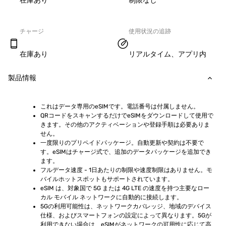
在庫あり
制限なし
チャージ
使用状況の追跡
在庫あり
リアルタイム、アプリ内
製品情報
これはデータ専用のeSIMです。電話番号は付属しません。
QRコードをスキャンするだけでeSIMをダウンロードして使用で
きます。その他のアクティベーションや登録手順は必要ありま
せん。
一度限りのプリペイドパッケージ。自動更新や契約は不要で
す。eSIMはチャージ式で、追加のデータパッケージを追加でき
ます。
フルデータ速度 - 1日あたりの制限や速度制限はありません。モ
バイルホットスポットもサポートされています。
eSIM は、対象国で 5G または 4G LTE の速度を持つ主要なロー
カル モバイル ネットワークに自動的に接続します。
5Gの利用可能性は、ネットワークカバレッジ、地域のデバイス
仕様、およびスマートフォンの設定によって異なります。5Gが
利用できない場合は、eSIMがネットワークの可用性に応じて高