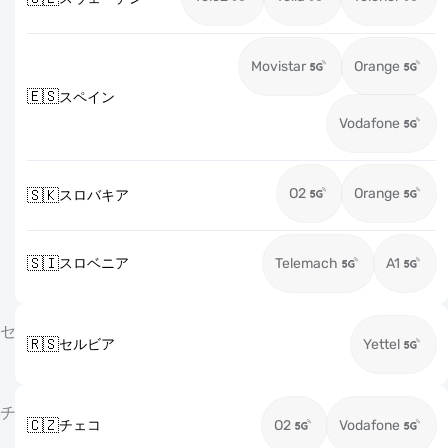
Movistar
Orange
🇪🇸
スペイン
Vodafone
O2
Orange
🇸🇰
スロバキア
🇸🇮
スロベニア
Telemach
A1
セ
🇷🇸
セルビア
Yettel
チ
🇨🇿
チェコ
O2
Vodafone