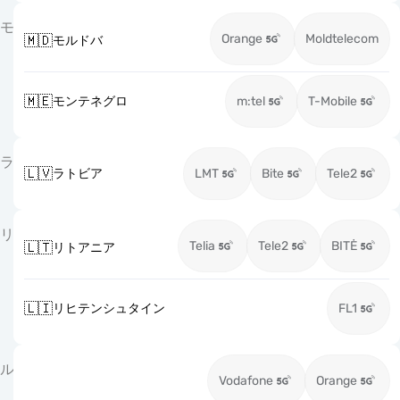
モ
Orange
Moldtelecom
🇲🇩
モルドバ
🇲🇪
モンテネグロ
m:tel
T-Mobile
ラ
🇱🇻
ラトビア
LMT
Bite
Tele2
リ
Telia
Tele2
BITĖ
🇱🇹
リトアニア
🇱🇮
リヒテンシュタイン
FL1
ル
Vodafone
Orange