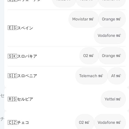
Movistar
Orange
🇪🇸
スペイン
Vodafone
O2
Orange
🇸🇰
スロバキア
🇸🇮
スロベニア
Telemach
A1
セ
🇷🇸
セルビア
Yettel
チ
🇨🇿
チェコ
O2
Vodafone