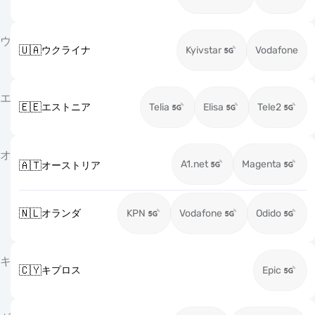
ウ
🇺🇦
ウクライナ
Kyivstar
Vodafone
エ
🇪🇪
エストニア
Telia
Elisa
Tele2
オ
A1.net
Magenta
🇦🇹
オーストリア
🇳🇱
オランダ
KPN
Vodafone
Odido
キ
🇨🇾
キプロス
Epic