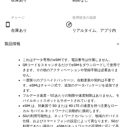
在庫あり
制限なし
チャージ
使用状況の追跡
在庫あり
リアルタイム、アプリ内
製品情報
これはデータ専用のeSIMです。電話番号は付属しません。
QRコードをスキャンするだけでeSIMをダウンロードして使用で
きます。その他のアクティベーションや登録手順は必要ありま
せん。
一度限りのプリペイドパッケージ。自動更新や契約は不要で
す。eSIMはチャージ式で、追加のデータパッケージを追加でき
ます。
フルデータ速度 - 1日あたりの制限や速度制限はありません。モ
バイルホットスポットもサポートされています。
eSIM は、対象国で 5G または 4G LTE の速度を持つ主要なロー
カル モバイル ネットワークに自動的に接続します。
5Gの利用可能性は、ネットワークカバレッジ、地域のデバイス
仕様、およびスマートフォンの設定によって異なります。5Gが
利用できない場合は、eSIMがネットワークの可用性に応じて高