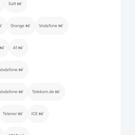
Salt
Orange
Vodafone
A1
Vodafone
Vodafone
Telekom.de
Telenor
ICE