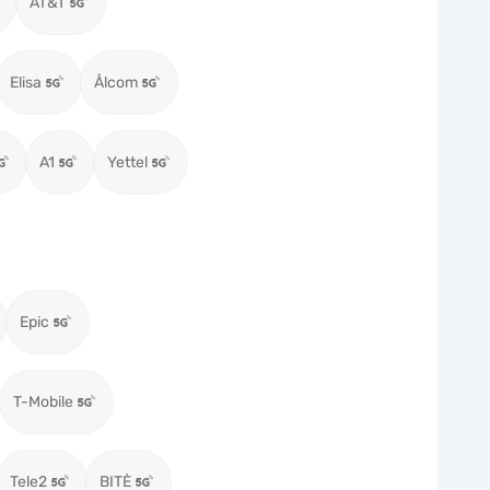
AT&T
Elisa
Ålcom
A1
Yettel
Epic
T-Mobile
Tele2
BITĖ