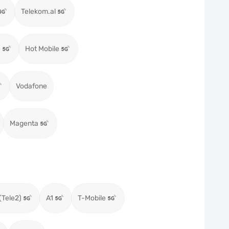
Telekom.al
e
Hot Mobile
Vodafone
Magenta
(Tele2)
A1
T-Mobile