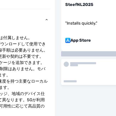
SteefNL2025
"
Installs quickly.
"
号は付属しません。
App Store
ダウンロードして使用でき
録手順は必要ありません。
更新や契約は不要です。
ッケージを追加できます。
度制限はありません。モバ
ます。
E の速度を持つ主要なローカル 
ます。
レッジ、地域のデバイス仕
て異なります。5Gが利用
の可用性に応じて高品質の