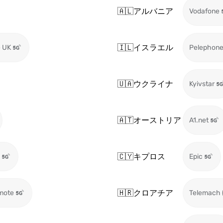
🇦🇱
アルバニア
Vodafone
🇮🇱
イスラエル
 UK
Pelephon
🇺🇦
ウクライナ
Kyivstar
🇦🇹
オーストリア
A1.net
🇨🇾
キプロス
Epic
🇭🇷
クロアチア
mote
Telemach 