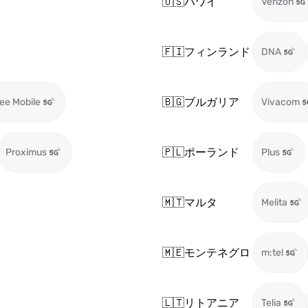
🇺🇸
ハワイ
Verizon
🇫🇮
フィンランド
DNA
🇧🇬
ブルガリア
ee Mobile
Vivacom
🇵🇱
ポーランド
Proximus
Plus
🇲🇹
マルタ
Melita
🇲🇪
モンテネグロ
m:tel
🇱🇹
リトアニア
Telia