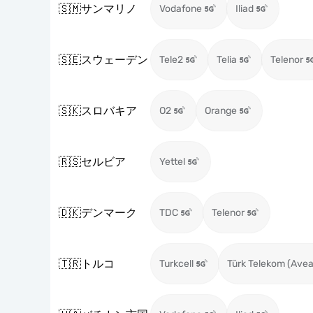
🇸🇲
サンマリノ
Vodafone
Iliad
🇸🇪
スウェーデン
Tele2
Telia
Telenor
🇸🇰
スロバキア
O2
Orange
🇷🇸
セルビア
Yettel
🇩🇰
デンマーク
TDC
Telenor
🇹🇷
トルコ
Turkcell
Türk Telekom (Avea