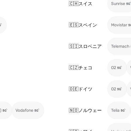
🇨🇭
スイス
Sunrise
🇪🇸
スペイン
Movistar
🇸🇮
スロベニア
Telemach
🇨🇿
チェコ
O2
🇩🇪
ドイツ
O2
🇳🇴
ノルウェー
)
Vodafone
Telia