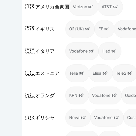
🇺🇸
アメリカ合衆国
Verizon
AT&T
🇬🇧
イギリス
O2 (UK)
EE
Vodafone
🇮🇹
イタリア
Vodafone
Iliad
🇪🇪
エストニア
Telia
Elisa
Tele2
🇳🇱
オランダ
KPN
Vodafone
Odido
🇬🇷
ギリシャ
Nova
Vodafone
Cos