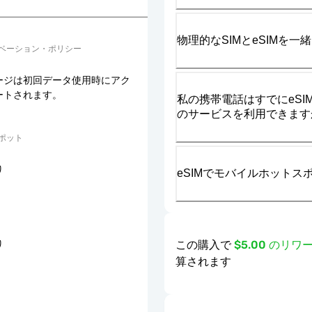
物理的なSIMとeSIMを
ベーション・ポリシー
ージは初回データ使用時にアク
ートされます。
私の携帯電話はすでにeSIM
のサービスを利用できます
ポット
り
eSIMでモバイルホット
この購入で
$5.00 のリ
り
算されます