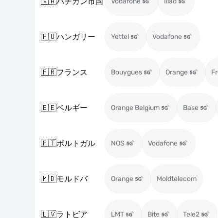
🇻🇦
バチカン市国
Vodafone
Iliad
🇭🇺
ハンガリー
Yettel
Vodafone
🇫🇷
フランス
Bouygues
Orange
Fr
🇧🇪
ベルギー
Orange Belgium
Base
🇵🇹
ポルトガル
NOS
Vodafone
🇲🇩
モルドバ
Orange
Moldtelecom
🇱🇻
ラトビア
LMT
Bite
Tele2