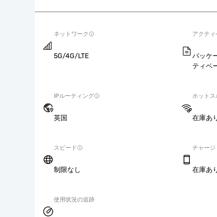
ネットワーク
アクティ
5G/4G/LTE
パッケ
ティベ
IPルーティング
ホットス
英国
在庫あ
スピード
チャージ
制限なし
在庫あ
使用状況の追跡