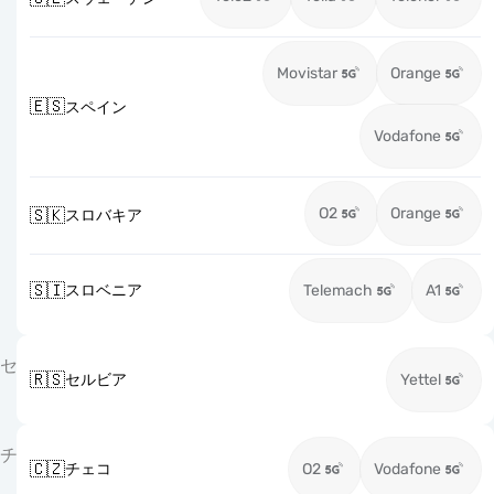
Movistar
Orange
🇪🇸
スペイン
Vodafone
O2
Orange
🇸🇰
スロバキア
🇸🇮
スロベニア
Telemach
A1
セ
🇷🇸
セルビア
Yettel
チ
🇨🇿
チェコ
O2
Vodafone