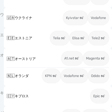
ウ
🇺🇦
ウクライナ
Kyivstar
Vodafone
エ
🇪🇪
エストニア
Telia
Elisa
Tele2
オ
A1.net
Magenta
🇦🇹
オーストリア
🇳🇱
オランダ
KPN
Vodafone
Odido
キ
🇨🇾
キプロス
Epic