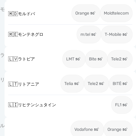
モ
Orange
Moldtelecom
🇲🇩
モルドバ
🇲🇪
モンテネグロ
m:tel
T-Mobile
ラ
🇱🇻
ラトビア
LMT
Bite
Tele2
リ
Telia
Tele2
BITĖ
🇱🇹
リトアニア
🇱🇮
リヒテンシュタイン
FL1
ル
Vodafone
Orange