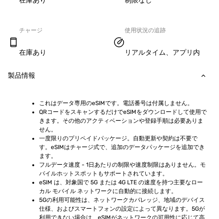
在庫あり
制限なし
チャージ
使用状況の追跡
在庫あり
リアルタイム、アプリ内
製品情報
これはデータ専用のeSIMです。電話番号は付属しません。
QRコードをスキャンするだけでeSIMをダウンロードして使用で
きます。その他のアクティベーションや登録手順は必要ありま
せん。
一度限りのプリペイドパッケージ。自動更新や契約は不要で
す。eSIMはチャージ式で、追加のデータパッケージを追加でき
ます。
フルデータ速度 - 1日あたりの制限や速度制限はありません。モ
バイルホットスポットもサポートされています。
eSIM は、対象国で 5G または 4G LTE の速度を持つ主要なロー
カル モバイル ネットワークに自動的に接続します。
5Gの利用可能性は、ネットワークカバレッジ、地域のデバイス
仕様、およびスマートフォンの設定によって異なります。5Gが
利用できない場合は、eSIMがネットワークの可用性に応じて高