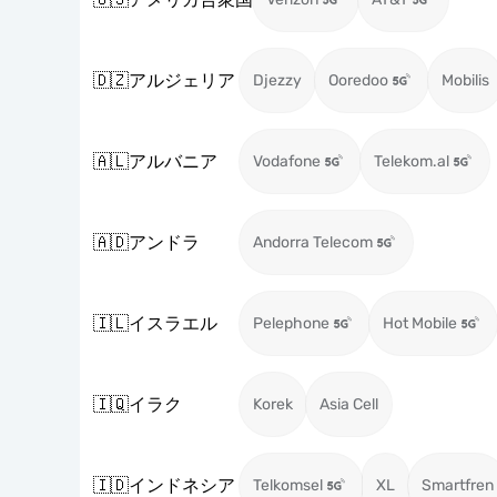
🇩🇿
アルジェリア
Djezzy
Ooredoo
Mobilis
🇦🇱
アルバニア
Vodafone
Telekom.al
🇦🇩
アンドラ
Andorra Telecom
🇮🇱
イスラエル
Pelephone
Hot Mobile
🇮🇶
イラク
Korek
Asia Cell
🇮🇩
インドネシア
Telkomsel
XL
Smartfren