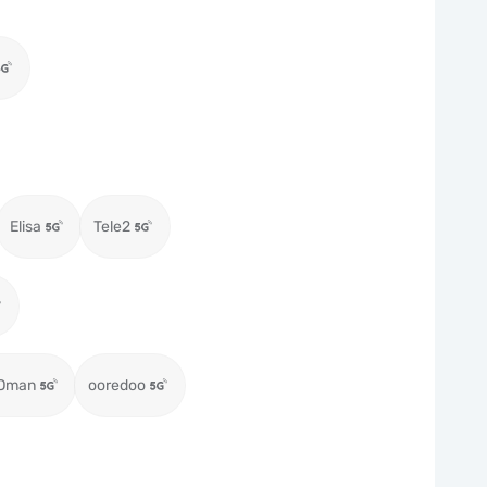
Elisa
Tele2
 Oman
ooredoo