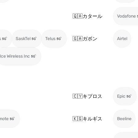
🇶🇦
カタール
Vodafone
🇬🇦
ガボン
s
SaskTel
Telus
Airtel
Ice Wireless Inc
🇨🇾
キプロス
Epic
🇰🇬
キルギス
mote
Beeline