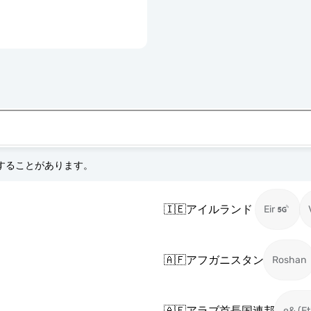
更することがあります。
🇮🇪
アイルランド
Eir
🇦🇫
アフガニスタン
Roshan
🇦🇪
アラブ首長国連邦
e& (Et