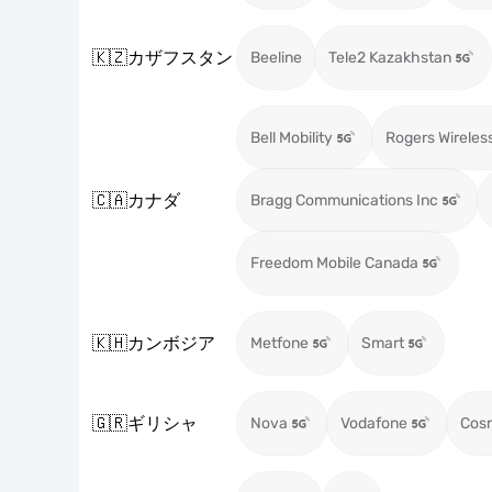
🇰🇿
カザフスタン
Beeline
Tele2 Kazakhstan
Bell Mobility
Rogers Wireles
🇨🇦
カナダ
Bragg Communications Inc
Freedom Mobile Canada
🇰🇭
カンボジア
Metfone
Smart
🇬🇷
ギリシャ
Nova
Vodafone
Cos