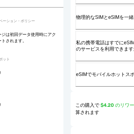
物理的なSIMとeSIMを
ベーション・ポリシー
ージは初回データ使用時にアク
ートされます。
私の携帯電話はすでにeSIM
のサービスを利用できます
ポット
り
eSIMでモバイルホット
この購入で
$4.20 のリ
り
算されます