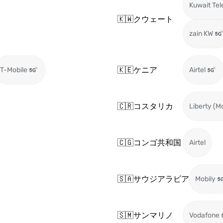
Kuwait Te
🇰🇼
クウェート
zain KW
🇰🇪
ケニア
T-Mobile
Airtel
🇨🇷
コスタリカ
Liberty (M
🇨🇬
コンゴ共和国
Airtel
🇸🇦
サウジアラビア
Mobily
🇸🇲
サンマリノ
Vodafone