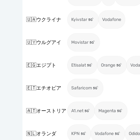
🇺🇦
ウクライナ
Kyivstar
Vodafone
🇺🇾
ウルグアイ
Movistar
🇪🇬
エジプト
Etisalat
Orange
Voda
🇪🇹
エチオピア
Safaricom
🇦🇹
オーストリア
A1.net
Magenta
🇳🇱
オランダ
KPN
Vodafone
Odido