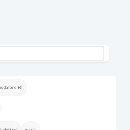
Vodafone
isalat)
du