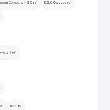
lecom Company K S C
K.S.C Ooredoo
ovistar)
Iliad