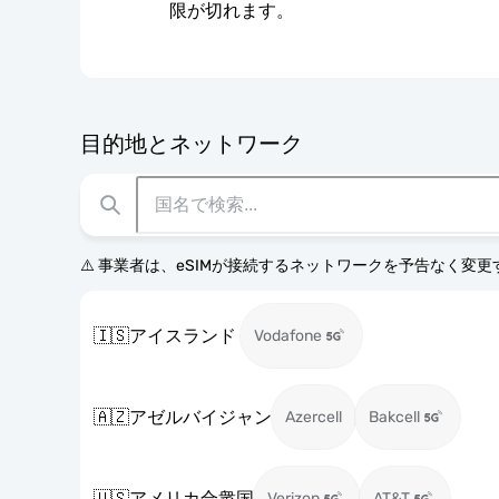
限が切れます。
目的地とネットワーク
⚠️ 事業者は、eSIMが接続するネットワークを予告なく変
🇮🇸
アイスランド
Vodafone
🇦🇿
アゼルバイジャン
Azercell
Bakcell
🇺🇸
アメリカ合衆国
Verizon
AT&T