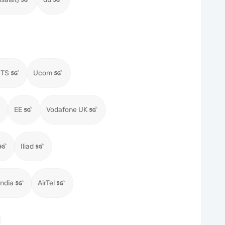
MTS
Ucom
EE
Vodafone UK
Iliad
ndia
AirTel