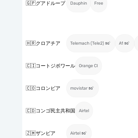
🇬🇵
グアドループ
Dauphin
Free
🇭🇷
クロアチア
Telemach (Tele2)
A1
🇨🇮
コートジボワール
Orange CI
🇨🇴
コロンビア
movistar
🇨🇩
コンゴ民主共和国
Airtel
🇿🇲
ザンビア
Airtel