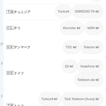
Tunicell
OOREDOO TN
🇹🇳
チュニジア
🇨🇱
チリ
Movistar
WOM
デ
🇩🇰
デンマーク
TDC
Telenor
ド
O2
Vodafone
🇩🇪
ドイツ
Telekom.de
ト
Turkcell
Türk Telekom (Avea)
🇹🇷
トルコ