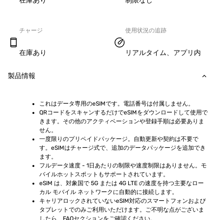
在庫あり
制限なし
チャージ
使用状況の追跡
在庫あり
リアルタイム、アプリ内
製品情報
これはデータ専用のeSIMです。電話番号は付属しません。
QRコードをスキャンするだけでeSIMをダウンロードして使用で
きます。その他のアクティベーションや登録手順は必要ありま
せん。
一度限りのプリペイドパッケージ。自動更新や契約は不要で
す。eSIMはチャージ式で、追加のデータパッケージを追加でき
ます。
フルデータ速度 - 1日あたりの制限や速度制限はありません。モ
バイルホットスポットもサポートされています。
eSIM は、対象国で 5G または 4G LTE の速度を持つ主要なロー
カル モバイル ネットワークに自動的に接続します。
キャリアロックされていないeSIM対応のスマートフォンおよび
タブレットでのみご利用いただけます。ご不明な点がございま
したら、FAQセクションをご確認ください。