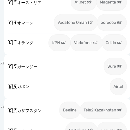
A1.net
Magenta
🇦🇹
オーストリア
Vodafone Oman
ooredoo
🇴🇲
オマーン
🇳🇱
オランダ
KPN
Vodafone
Odido
ガ
Sure
🇬🇬
ガーンジー
🇬🇦
ガボン
Airtel
カ
Beeline
Tele2 Kazakhstan
🇰🇿
カザフスタン