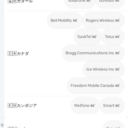
Vodafone
ooredoo
🇶🇦
カタール
Bell Mobility
Rogers Wireless
SaskTel
Telus
Bragg Communications Inc
🇨🇦
カナダ
Ice Wireless Inc
Freedom Mobile Canada
🇰🇭
カンボジア
Metfone
Smart
キ