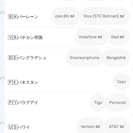
バ
zain BH
Viva (STC Bahrain)
🇧🇭
バーレーン
Vodafone
Iliad
🇻🇦
バチカン市国
🇧🇩
バングラデシュ
Grameenphone
Banglalink
パ
Jazz
🇵🇰
パキスタン
🇵🇾
パラグアイ
Tigo
Personal
ハ
Verizon
AT&T
🇺🇸
ハワイ