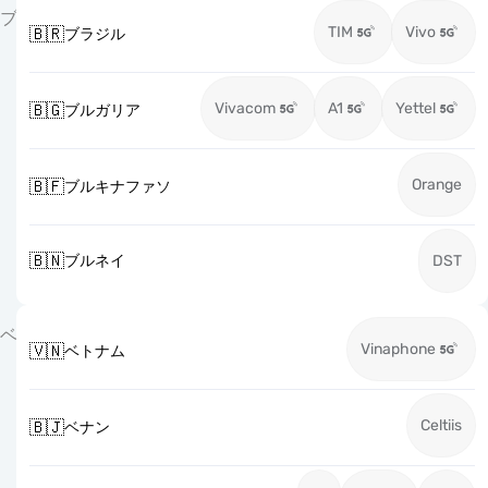
ブ
TIM
Vivo
🇧🇷
ブラジル
Vivacom
A1
Yettel
🇧🇬
ブルガリア
Orange
🇧🇫
ブルキナファソ
🇧🇳
ブルネイ
DST
ベ
Vinaphone
🇻🇳
ベトナム
Celtiis
🇧🇯
ベナン