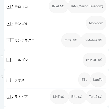
INWI
IAM (Maroc Telecom)
🇲🇦
モロッコ
Mobicom
🇲🇳
モンゴル
🇲🇪
モンテネグロ
m:tel
T-Mobile
ヨ
🇯🇴
ヨルダン
zain JO
ラ
ETL
LaoTel
🇱🇦
ラオス
🇱🇻
ラトビア
LMT
Bite
Tele2