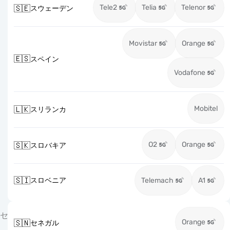
Tele2
Telia
Telenor
🇸🇪
スウェーデン
Movistar
Orange
🇪🇸
スペイン
Vodafone
Mobitel
🇱🇰
スリランカ
O2
Orange
🇸🇰
スロバキア
🇸🇮
スロベニア
Telemach
A1
セ
Orange
🇸🇳
セネガル