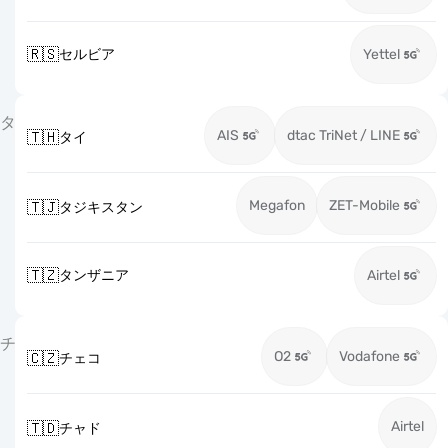
🇷🇸
セルビア
Yettel
タ
AIS
dtac TriNet / LINE
🇹🇭
タイ
Megafon
ZET-Mobile
🇹🇯
タジキスタン
🇹🇿
タンザニア
Airtel
チ
O2
Vodafone
🇨🇿
チェコ
Airtel
🇹🇩
チャド