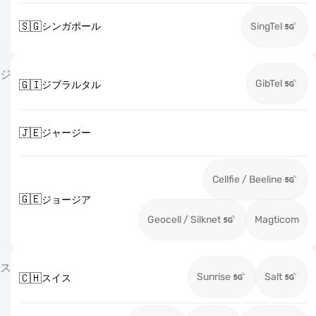
🇸🇬
シンガポール
SingTel
ジ
GibTel
🇬🇮
ジブラルタル
🇯🇪
ジャージー
Cellfie / Beeline
🇬🇪
ジョージア
Geocell / Silknet
Magticom
ス
Sunrise
Salt
🇨🇭
スイス