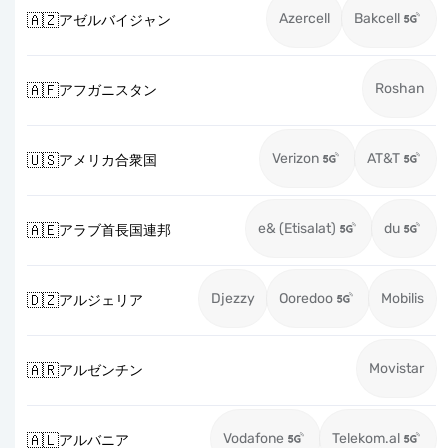
Azercell
Bakcell
🇦🇿
アゼルバイジャン
Roshan
🇦🇫
アフガニスタン
Verizon
AT&T
🇺🇸
アメリカ合衆国
e& (Etisalat)
du
🇦🇪
アラブ首長国連邦
Djezzy
Ooredoo
Mobilis
🇩🇿
アルジェリア
Movistar
🇦🇷
アルゼンチン
Vodafone
Telekom.al
🇦🇱
アルバニア