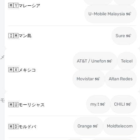
🇲🇾
マレーシア
U-Mobile Malaysia
🇮🇲
マン島
Sure
メ
AT&T / Unefon
Telcel
🇲🇽
メキシコ
Movistar
Altan Redes
モ
my.t
CHILI
🇲🇺
モーリシャス
Orange
Moldtelecom
🇲🇩
モルドバ