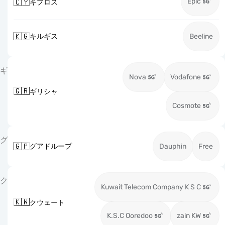
Epic
🇨🇾
キプロス
🇰🇬
キルギス
Beeline
ギ
Nova
Vodafone
🇬🇷
ギリシャ
Cosmote
グ
🇬🇵
グアドループ
Dauphin
Free
ク
Kuwait Telecom Company K S C
🇰🇼
クウェート
K.S.C Ooredoo
zain KW