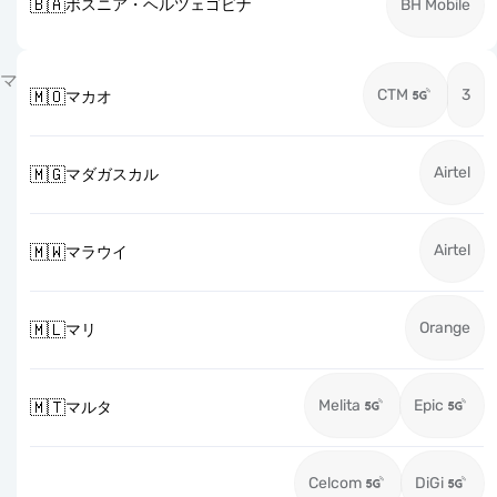
🇧🇦
ボスニア・ヘルツェゴビナ
BH Mobile
マ
CTM
3
🇲🇴
マカオ
Airtel
🇲🇬
マダガスカル
Airtel
🇲🇼
マラウイ
Orange
🇲🇱
マリ
Melita
Epic
🇲🇹
マルタ
Celcom
DiGi