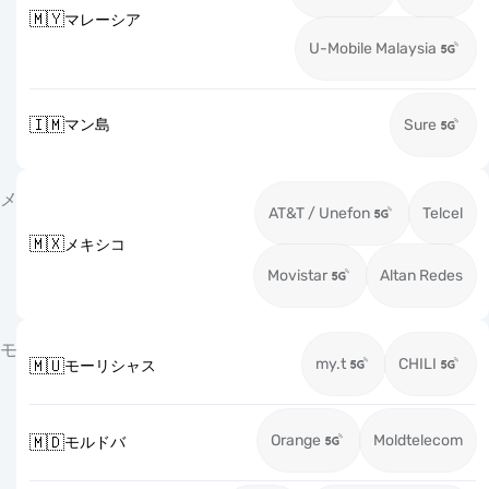
🇲🇾
マレーシア
U-Mobile Malaysia
🇮🇲
マン島
Sure
メ
AT&T / Unefon
Telcel
🇲🇽
メキシコ
Movistar
Altan Redes
モ
my.t
CHILI
🇲🇺
モーリシャス
Orange
Moldtelecom
🇲🇩
モルドバ