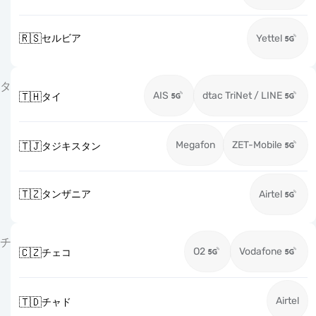
🇷🇸
セルビア
Yettel
タ
AIS
dtac TriNet / LINE
🇹🇭
タイ
Megafon
ZET-Mobile
🇹🇯
タジキスタン
🇹🇿
タンザニア
Airtel
チ
O2
Vodafone
🇨🇿
チェコ
Airtel
🇹🇩
チャド