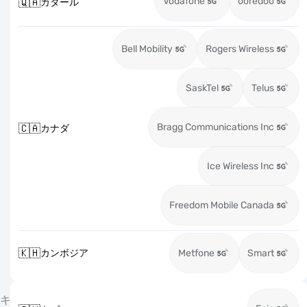
Vodafone
ooredoo
🇶🇦
カタール
Bell Mobility
Rogers Wireless
SaskTel
Telus
Bragg Communications Inc
🇨🇦
カナダ
Ice Wireless Inc
Freedom Mobile Canada
🇰🇭
カンボジア
Metfone
Smart
キ