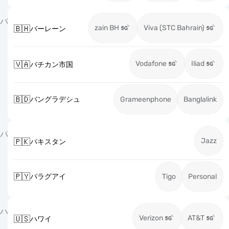
バ
zain BH
Viva (STC Bahrain)
🇧🇭
バーレーン
Vodafone
Iliad
🇻🇦
バチカン市国
🇧🇩
バングラデシュ
Grameenphone
Banglalink
パ
Jazz
🇵🇰
パキスタン
🇵🇾
パラグアイ
Tigo
Personal
ハ
Verizon
AT&T
🇺🇸
ハワイ