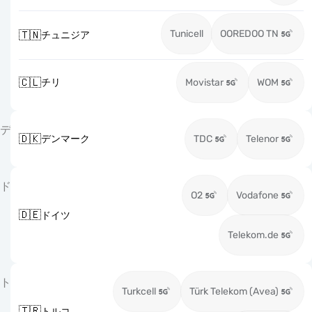
Tunicell
OOREDOO TN
🇹🇳
チュニジア
🇨🇱
チリ
Movistar
WOM
デ
🇩🇰
デンマーク
TDC
Telenor
ド
O2
Vodafone
🇩🇪
ドイツ
Telekom.de
ト
Turkcell
Türk Telekom (Avea)
🇹🇷
トルコ