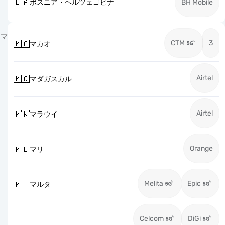
🇧🇦
ボスニア・ヘルツェゴビナ
BH Mobile
マ
CTM
3
🇲🇴
マカオ
Airtel
🇲🇬
マダガスカル
Airtel
🇲🇼
マラウイ
Orange
🇲🇱
マリ
Melita
Epic
🇲🇹
マルタ
Celcom
DiGi