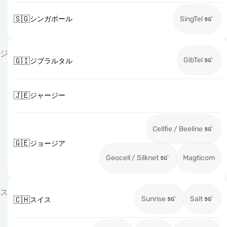
🇸🇬
シンガポール
SingTel
ジ
GibTel
🇬🇮
ジブラルタル
🇯🇪
ジャージー
Cellfie / Beeline
🇬🇪
ジョージア
Geocell / Silknet
Magticom
ス
Sunrise
Salt
🇨🇭
スイス