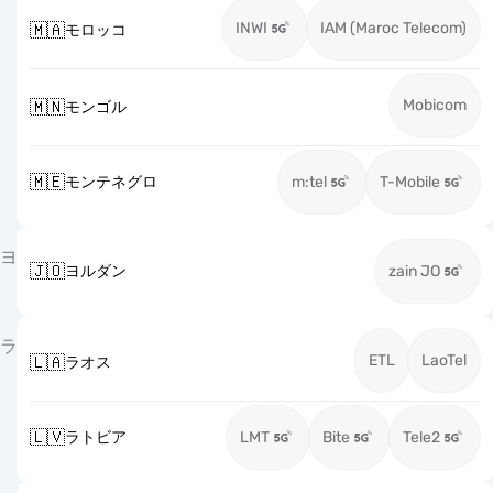
INWI
IAM (Maroc Telecom)
🇲🇦
モロッコ
Mobicom
🇲🇳
モンゴル
🇲🇪
モンテネグロ
m:tel
T-Mobile
ヨ
🇯🇴
ヨルダン
zain JO
ラ
ETL
LaoTel
🇱🇦
ラオス
🇱🇻
ラトビア
LMT
Bite
Tele2