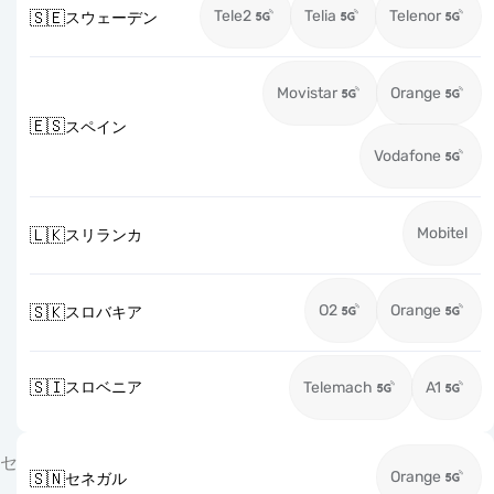
Tele2
Telia
Telenor
🇸🇪
スウェーデン
Movistar
Orange
🇪🇸
スペイン
Vodafone
Mobitel
🇱🇰
スリランカ
O2
Orange
🇸🇰
スロバキア
🇸🇮
スロベニア
Telemach
A1
セ
Orange
🇸🇳
セネガル