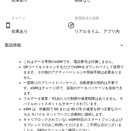
在庫あり
制限なし
チャージ
使用状況の追跡
在庫あり
リアルタイム、アプリ内
製品情報
これはデータ専用のeSIMです。電話番号は付属しません。
QRコードをスキャンするだけでeSIMをダウンロードして使用で
きます。その他のアクティベーションや登録手順は必要ありま
せん。
一度限りのプリペイドパッケージ。自動更新や契約は不要で
す。eSIMはチャージ式で、追加のデータパッケージを追加でき
ます。
フルデータ速度 - 1日あたりの制限や速度制限はありません。モ
バイルホットスポットもサポートされています。
eSIM は、対象国で 5G または 4G LTE の速度を持つ主要なロー
カル モバイル ネットワークに自動的に接続します。
キャリアロックされていないeSIM対応のスマートフォンおよび
タブレットでのみご利用いただけます。ご不明な点がございま
したら、FAQセクションをご確認ください。