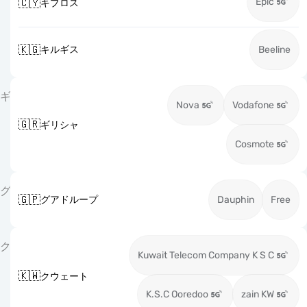
Epic
🇨🇾
キプロス
🇰🇬
キルギス
Beeline
ギ
Nova
Vodafone
🇬🇷
ギリシャ
Cosmote
グ
🇬🇵
グアドループ
Dauphin
Free
ク
Kuwait Telecom Company K S C
🇰🇼
クウェート
K.S.C Ooredoo
zain KW