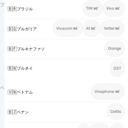
ブ
TIM
Vivo
🇧🇷
ブラジル
Vivacom
A1
Yettel
🇧🇬
ブルガリア
Orange
🇧🇫
ブルキナファソ
🇧🇳
ブルネイ
DST
ベ
Vinaphone
🇻🇳
ベトナム
Celtiis
🇧🇯
ベナン