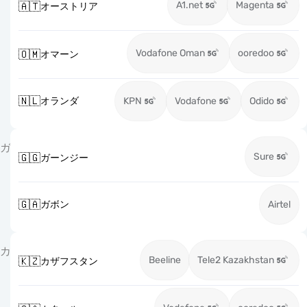
A1.net
Magenta
🇦🇹
オーストリア
Vodafone Oman
ooredoo
🇴🇲
オマーン
🇳🇱
オランダ
KPN
Vodafone
Odido
ガ
Sure
🇬🇬
ガーンジー
🇬🇦
ガボン
Airtel
カ
Beeline
Tele2 Kazakhstan
🇰🇿
カザフスタン