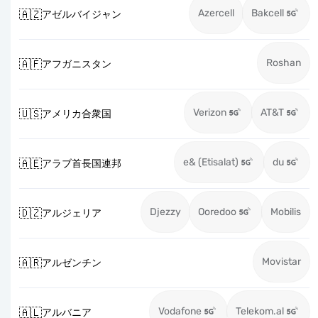
Azercell
Bakcell
🇦🇿
アゼルバイジャン
Roshan
🇦🇫
アフガニスタン
Verizon
AT&T
🇺🇸
アメリカ合衆国
e& (Etisalat)
du
🇦🇪
アラブ首長国連邦
Djezzy
Ooredoo
Mobilis
🇩🇿
アルジェリア
Movistar
🇦🇷
アルゼンチン
Vodafone
Telekom.al
🇦🇱
アルバニア