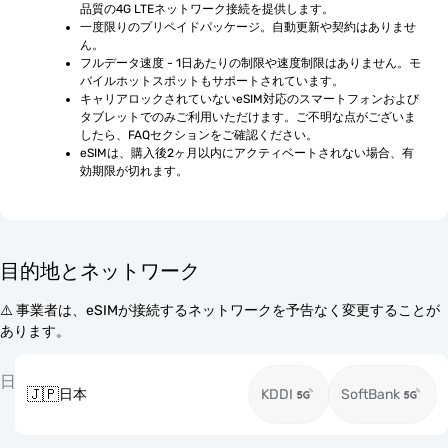
品質の4G LTEネットワーク接続を提供します。
一度限りのプリペイドパッケージ。自動更新や契約はありませ
ん。
フルデータ速度 - 1日あたりの制限や速度制限はありません。モ
バイルホットスポットもサポートされています。
キャリアロックされていないeSIM対応のスマートフォンおよび
タブレットでのみご利用いただけます。ご不明な点がございま
したら、FAQセクションをご確認ください。
eSIMは、購入後2ヶ月以内にアクティベートされない場合、有
効期限が切れます。
目的地とネットワーク
⚠️ 事業者は、eSIMが接続するネットワークを予告なく変更することが
あります。
日
🇯🇵
日本
KDDI
SoftBank