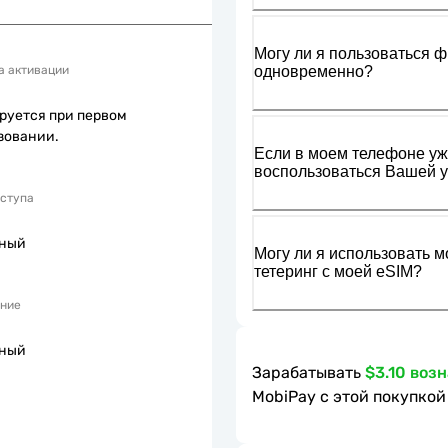
Могу ли я пользоваться ф
одновременно?
а активации
руется при первом
зовании.
Если в моем телефоне уже
воспользоваться Вашей у
оступа
пный
Могу ли я использовать м
тетеринг с моей eSIM?
ние
пный
Зарабатывать
$3.10 воз
MobiPay с этой покупкой