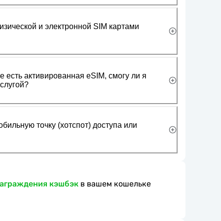
изической и электронной SIM картами
 есть активированная eSIM, смогу ли я
слугой?
обильную точку (хотспот) доступа или
награждения кэшбэк
в вашем кошельке