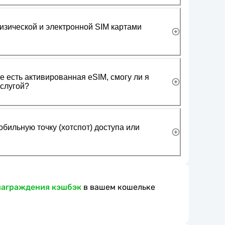
изической и электронной SIM картами
 есть активированная eSIM, смогу ли я
слугой?
обильную точку (хотспот) доступа или
награждения кэшбэк
в вашем кошельке