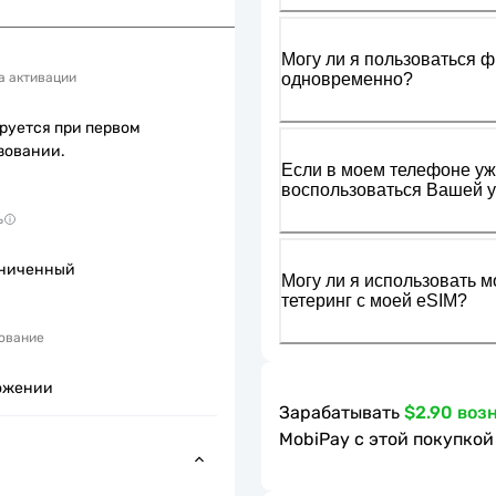
Могу ли я пользоваться ф
одновременно?
а активации
руется при первом
зовании.
Если в моем телефоне уже
воспользоваться Вашей у
ь
ниченный
Могу ли я использовать м
тетеринг с моей eSIM?
ование
ожении
Зарабатывать
$2.90 воз
MobiPay с этой покупкой