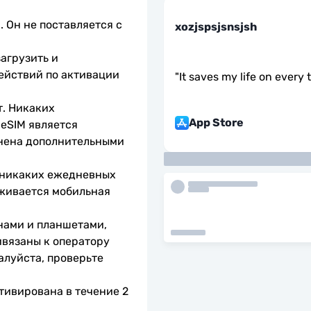
 Он не поставляется с 
xozjspsjsnsjsh
агрузить и 
ействий по активации 
"
It saves my life on every 
. Никаких 
App Store
eSIM является 
нена дополнительными 
 никаких ежедневных 
живается мобильная 
нами и планшетами, 
вязаны к оператору 
алуйста, проверьте 
тивирована в течение 2 