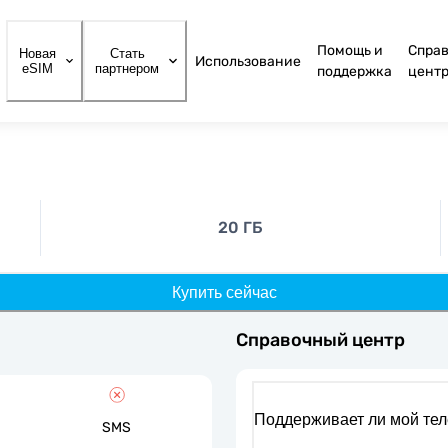
Помощь и
Спра
Новая
Стать
Использование
eSIM
партнером
поддержка
цент
20 ГБ
Купить сейчас
Справочный центр
Поддерживает ли мой те
SMS