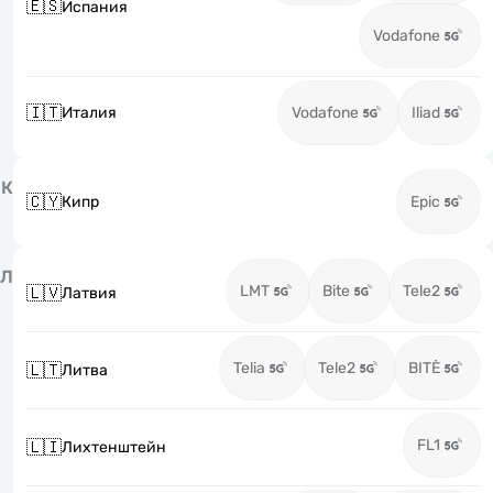
🇪🇸
Испания
Vodafone
🇮🇹
Италия
Vodafone
Iliad
К
🇨🇾
Кипр
Epic
Л
LMT
Bite
Tele2
🇱🇻
Латвия
Telia
Tele2
BITĖ
🇱🇹
Литва
FL1
🇱🇮
Лихтенштейн