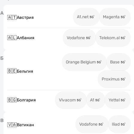
А
A1.net
Magenta
🇦🇹
Австрия
🇦🇱
Албания
Vodafone
Telekom.al
Б
Orange Belgium
Base
🇧🇪
Бельгия
Proximus
🇧🇬
Болгария
Vivacom
A1
Yettel
В
Vodafone
Iliad
🇻🇦
Ватикан