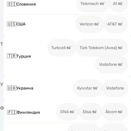
Telemach
A1
🇸🇮
Словения
🇺🇸
США
Verizon
AT&T
Т
Turkcell
Türk Telekom (Avea)
🇹🇷
Турция
Vodafone
У
🇺🇦
Украина
Kyivstar
Vodafone
Ф
DNA
Elisa
Ålcom
🇫🇮
Финляндия