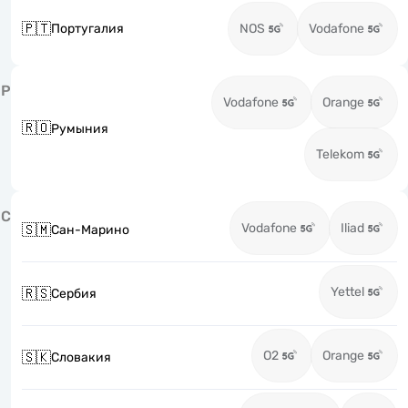
🇵🇹
Португалия
NOS
Vodafone
Р
Vodafone
Orange
🇷🇴
Румыния
Telekom
С
Vodafone
Iliad
🇸🇲
Сан-Марино
Yettel
🇷🇸
Сербия
O2
Orange
🇸🇰
Словакия