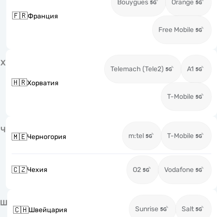
Bouygues
Orange
🇫🇷
Франция
Free Mobile
Х
Telemach (Tele2)
A1
🇭🇷
Хорватия
T-Mobile
Ч
m:tel
T-Mobile
🇲🇪
Черногория
🇨🇿
Чехия
O2
Vodafone
Ш
Sunrise
Salt
🇨🇭
Швейцария