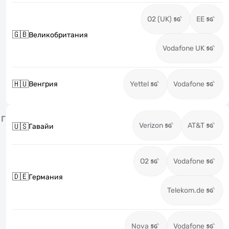
O2 (UK)
EE
🇬🇧
Великобритания
Vodafone UK
🇭🇺
Венгрия
Yettel
Vodafone
Г
Verizon
AT&T
🇺🇸
Гавайи
O2
Vodafone
🇩🇪
Германия
Telekom.de
Nova
Vodafone