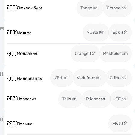
🇱🇺
Люксембург
Tango
Orange
М
Melita
Epic
🇲🇹
Мальта
🇲🇩
Молдавия
Orange
Moldtelecom
Н
KPN
Vodafone
Odido
🇳🇱
Нидерланды
🇳🇴
Норвегия
Telia
Telenor
ICE
П
Plus
🇵🇱
Польша