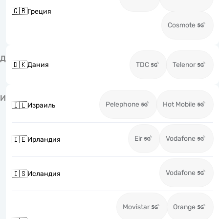
🇬🇷
Греция
Cosmote
Д
🇩🇰
Дания
TDC
Telenor
И
Pelephone
Hot Mobile
🇮🇱
Израиль
Eir
Vodafone
🇮🇪
Ирландия
Vodafone
🇮🇸
Исландия
Movistar
Orange