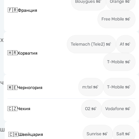
Bouygues
Orange
🇫🇷
Франция
Free Mobile
Х
Telemach (Tele2)
A1
🇭🇷
Хорватия
T-Mobile
Ч
m:tel
T-Mobile
🇲🇪
Черногория
🇨🇿
Чехия
O2
Vodafone
Ш
Sunrise
Salt
🇨🇭
Швейцария