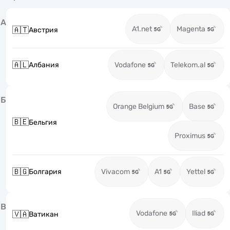
А
A1.net
Magenta
🇦🇹
Австрия
🇦🇱
Албания
Vodafone
Telekom.al
Б
Orange Belgium
Base
🇧🇪
Бельгия
Proximus
🇧🇬
Болгария
Vivacom
A1
Yettel
В
Vodafone
Iliad
🇻🇦
Ватикан