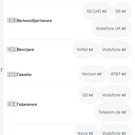
O2 (UK)
EE
🇬🇧
Великобритания
Vodafone UK
🇭🇺
Венгрия
Yettel
Vodafone
Г
Verizon
AT&T
🇺🇸
Гавайи
O2
Vodafone
🇩🇪
Германия
Telekom.de
Nova
Vodafone