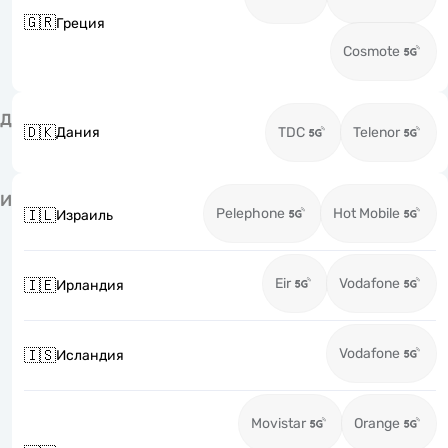
🇬🇷
Греция
Cosmote
Д
🇩🇰
Дания
TDC
Telenor
И
Pelephone
Hot Mobile
🇮🇱
Израиль
Eir
Vodafone
🇮🇪
Ирландия
Vodafone
🇮🇸
Исландия
Movistar
Orange