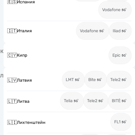
🇪🇸
Испания
Vodafone
🇮🇹
Италия
Vodafone
Iliad
К
🇨🇾
Кипр
Epic
Л
LMT
Bite
Tele2
🇱🇻
Латвия
Telia
Tele2
BITĖ
🇱🇹
Литва
FL1
🇱🇮
Лихтенштейн