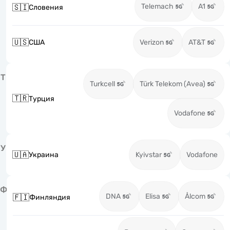
Telemach
A1
🇸🇮
Словения
🇺🇸
США
Verizon
AT&T
Т
Turkcell
Türk Telekom (Avea)
🇹🇷
Турция
Vodafone
У
🇺🇦
Украина
Kyivstar
Vodafone
Ф
DNA
Elisa
Ålcom
🇫🇮
Финляндия