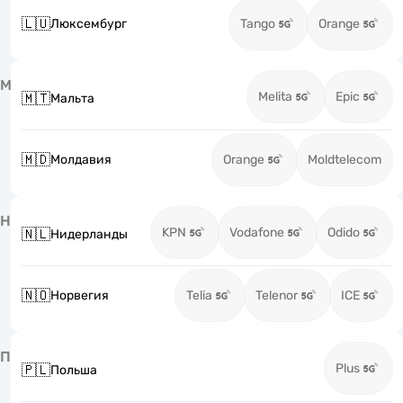
🇱🇺
Люксембург
Tango
Orange
М
Melita
Epic
🇲🇹
Мальта
🇲🇩
Молдавия
Orange
Moldtelecom
Н
KPN
Vodafone
Odido
🇳🇱
Нидерланды
🇳🇴
Норвегия
Telia
Telenor
ICE
П
Plus
🇵🇱
Польша