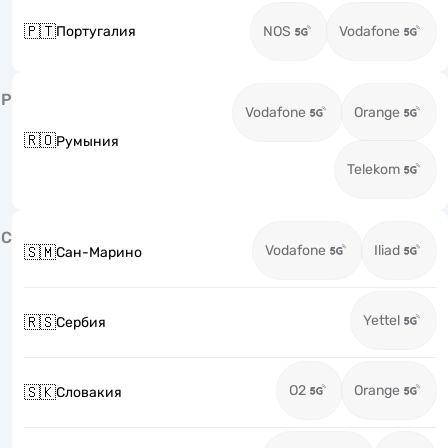
🇵🇹
Португалия
NOS
Vodafone
Р
Vodafone
Orange
🇷🇴
Румыния
Telekom
С
Vodafone
Iliad
🇸🇲
Сан-Марино
Yettel
🇷🇸
Сербия
O2
Orange
🇸🇰
Словакия