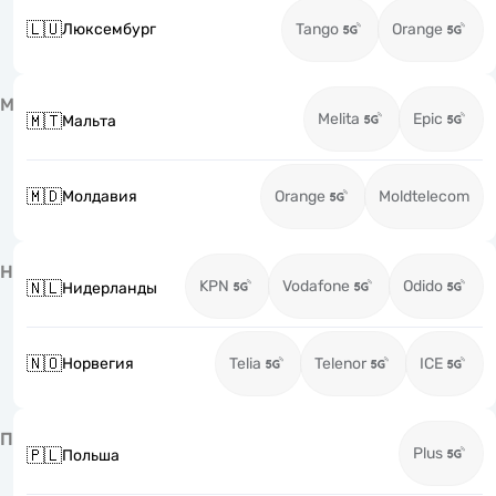
🇱🇺
Люксембург
Tango
Orange
М
Melita
Epic
🇲🇹
Мальта
🇲🇩
Молдавия
Orange
Moldtelecom
Н
KPN
Vodafone
Odido
🇳🇱
Нидерланды
🇳🇴
Норвегия
Telia
Telenor
ICE
П
Plus
🇵🇱
Польша