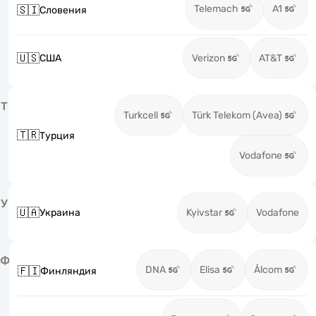
Telemach
A1
🇸🇮
Словения
🇺🇸
США
Verizon
AT&T
Т
Turkcell
Türk Telekom (Avea)
🇹🇷
Турция
Vodafone
У
🇺🇦
Украина
Kyivstar
Vodafone
Ф
DNA
Elisa
Ålcom
🇫🇮
Финляндия