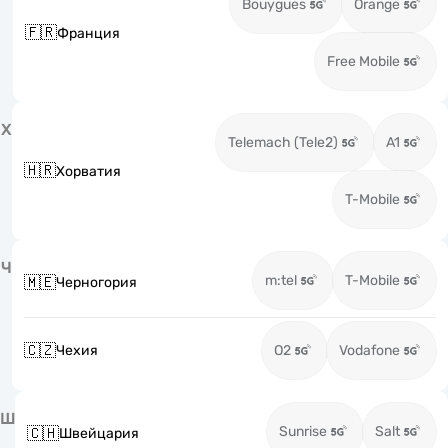
Bouygues
Orange
🇫🇷
Франция
Free Mobile
Х
Telemach (Tele2)
A1
🇭🇷
Хорватия
T-Mobile
Ч
m:tel
T-Mobile
🇲🇪
Черногория
🇨🇿
Чехия
O2
Vodafone
Ш
Sunrise
Salt
🇨🇭
Швейцария