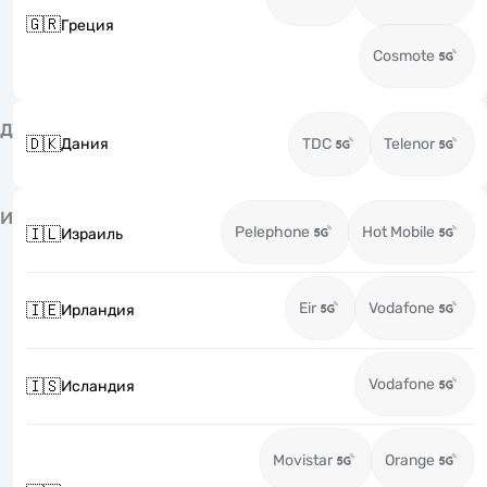
🇬🇷
Греция
Cosmote
Д
🇩🇰
Дания
TDC
Telenor
И
Pelephone
Hot Mobile
🇮🇱
Израиль
Eir
Vodafone
🇮🇪
Ирландия
Vodafone
🇮🇸
Исландия
Movistar
Orange