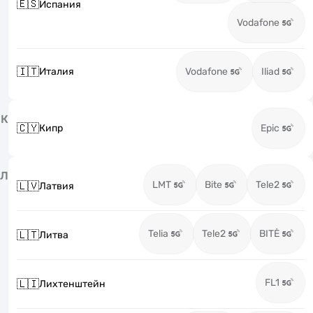
🇪🇸
Испания
Vodafone
🇮🇹
Италия
Vodafone
Iliad
К
🇨🇾
Кипр
Epic
Л
LMT
Bite
Tele2
🇱🇻
Латвия
Telia
Tele2
BITĖ
🇱🇹
Литва
FL1
🇱🇮
Лихтенштейн