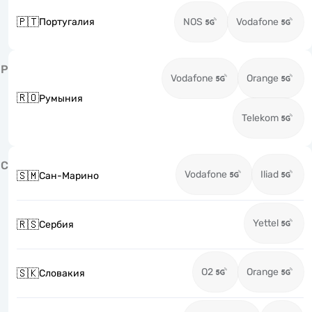
🇵🇹
Португалия
NOS
Vodafone
Р
Vodafone
Orange
🇷🇴
Румыния
Telekom
С
Vodafone
Iliad
🇸🇲
Сан-Марино
Yettel
🇷🇸
Сербия
O2
Orange
🇸🇰
Словакия