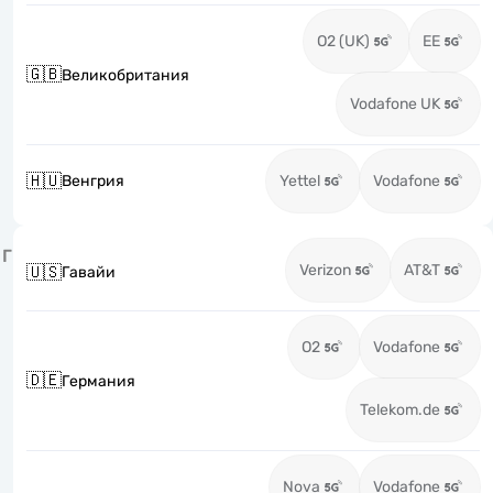
O2 (UK)
EE
🇬🇧
Великобритания
Vodafone UK
🇭🇺
Венгрия
Yettel
Vodafone
Г
Verizon
AT&T
🇺🇸
Гавайи
O2
Vodafone
🇩🇪
Германия
Telekom.de
Nova
Vodafone