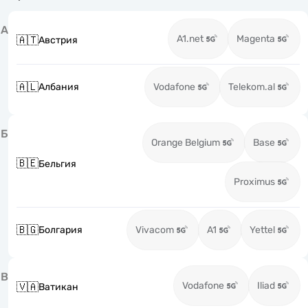
А
A1.net
Magenta
🇦🇹
Австрия
🇦🇱
Албания
Vodafone
Telekom.al
Б
Orange Belgium
Base
🇧🇪
Бельгия
Proximus
🇧🇬
Болгария
Vivacom
A1
Yettel
В
Vodafone
Iliad
🇻🇦
Ватикан