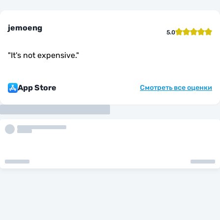
jemoeng
5.0
"
It's not expensive.
"
App Store
Смотреть все оценки