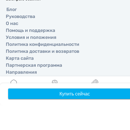
Блог
Руководства
О нас
Помощь и поддержка
Условия и положения
Политика конфиденциальности
Политика доставки и возвратов
Карта сайта
Партнерская программа
Направления
Стать партнером
Купить сейчас
Главная
Мои eSIM
Бонусы
П
MobiMatter для реселлеров
MobiMatter для бизнеса
MobiMatter для аффилиатов