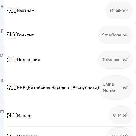
В
🇻🇳
Вьетнам
MobiFone
Г
🇭🇰
Гонконг
SmarTone
И
🇮🇩
Индонезия
Telkomsel
К
China
🇨🇳
КНР (Китайская Народная Республика)
Mobile
М
CTM
🇲🇴
Макао