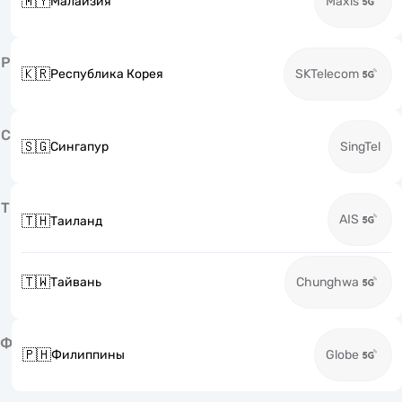
🇲🇾
Малайзия
Maxis
Р
🇰🇷
Республика Корея
SKTelecom
С
🇸🇬
Сингапур
SingTel
Т
AIS
🇹🇭
Таиланд
🇹🇼
Тайвань
Chunghwa
Ф
🇵🇭
Филиппины
Globe