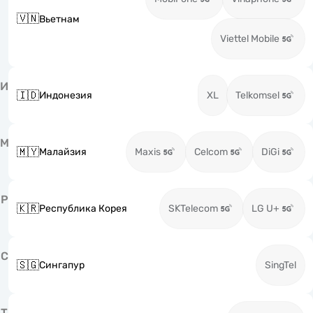
🇻🇳
Вьетнам
Viettel Mobile
И
🇮🇩
Индонезия
XL
Telkomsel
М
🇲🇾
Малайзия
Maxis
Celcom
DiGi
Р
🇰🇷
Республика Корея
SKTelecom
LG U+
С
🇸🇬
Сингапур
SingTel
Т