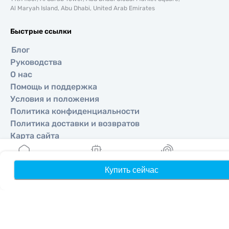
Al Maryah Island, Abu Dhabi, United Arab Emirates
Быстрые ссылки
Блог
Руководства
О нас
Помощь и поддержка
Условия и положения
Политика конфиденциальности
Политика доставки и возвратов
Карта сайта
Партнерская программа
Направления
Купить сейчас
Главная
Мои eSIM
Бонусы
П
Стать партнером
MobiMatter для реселлеров
MobiMatter для бизнеса