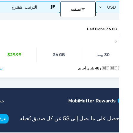
USD
الترتيب:
مُقترح
تصفيه
Half Global 36 GB
3
30 يوما
36 GB
$29.99
🇬🇪  و48 بلدان أخرى
عرض >
MobiMatter Rewards
حصري
صل على ما يصل إلى $5 عن كل صديق تُحيله
>
تعرف أكثر