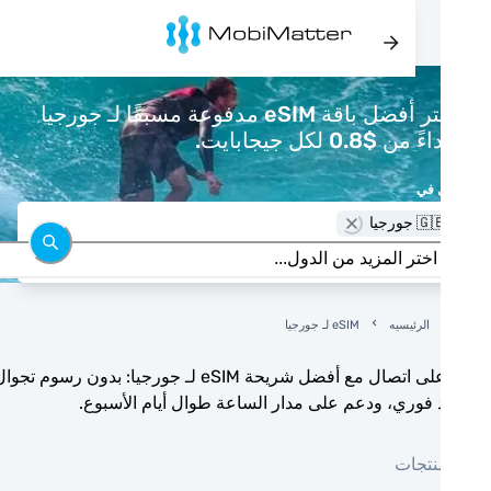
اشتر أفضل باقة eSIM مدفوعة مسبقًا لـ جورجيا
 من $0.8 لكل جيجابايت.
 في
 جورجيا
الرئيسيه
eSIM لـ جورجيا
ابق على اتصال مع أفضل شريحة eSIM لـ جورجيا: بدون رسوم تجوال،
 فوري، ودعم على مدار الساعة طوال أيام الأسبوع.