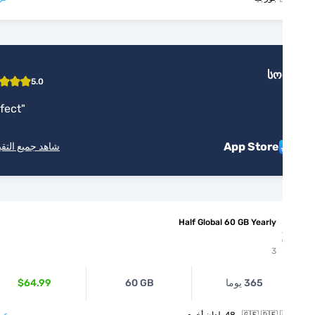
სო
5.0
"
Perfect
"
App Store
شاهد جميع التقييمات
Half Global 60 GB Yearly
3
365 يوما
60 GB
$64.99