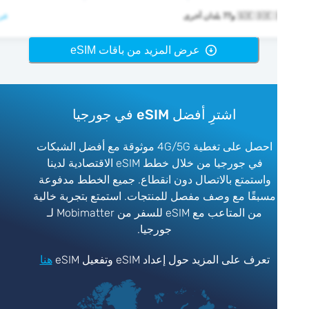
🇬🇪  و77 بلدان أخرى
عرض >
عرض المزيد من باقات eSIM
اشترِ أفضل eSIM في جورجيا
احصل على تغطية 4G/5G موثوقة مع أفضل الشبكات
في جورجيا من خلال خطط eSIM الاقتصادية لدينا
واستمتع بالاتصال دون انقطاع. جميع الخطط مدفوعة
مسبقًا مع وصف مفصل للمنتجات. استمتع بتجربة خالية
من المتاعب مع eSIM للسفر من Mobimatter لـ
جورجيا.
تعرف على المزيد حول إعداد eSIM وتفعيل eSIM
هنا