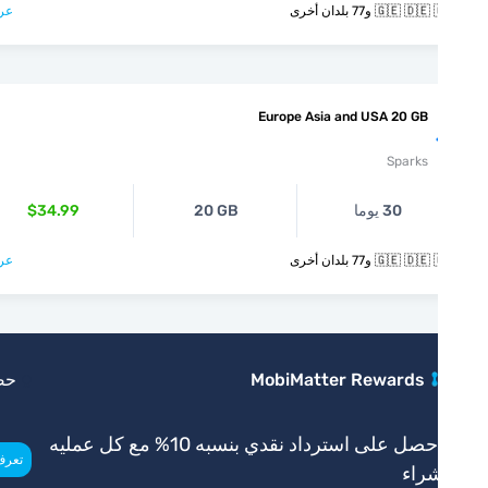
🇬🇪  و77 بلدان أخرى
عرض >
Europe Asia and USA 20 GB
Sparks
30 يوما
20 GB
$34.99
🇬🇪  و77 بلدان أخرى
عرض >
MobiMatter Rewards
حصري
احصل على استرداد نقدي بنسبه 10% مع كل عمليه
>
تعرف أكثر
راء