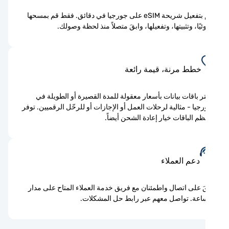
قم بتفعيل شريحة eSIM على جورجيا في دقائق. فقط قم بمسحها
يًا، وتثبيتها، وتفعيلها، وابقَ متصلاً منذ لحظة وصولك.
خطط مرنة، قيمة رائعة
ر باقات بيانات بأسعار معقولة للمدة القصيرة أو الطويلة في
جيا - مثالية لرحلات العمل أو الإجازات أو للرحّل الرقميين. توفر
م الباقات خيار إعادة الشحن أيضاً.
دعم العملاء
َ على اتصال واطمئنان مع فريق خدمة العملاء المتاح على مدار
اعة. تواصل معهم عبر رابط حل المشكلات.