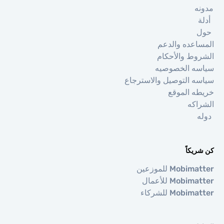
ه
ة
اعده والدعم
وط والأحكام
ه الخصوصيه
ه التوصيل والاسترجاع
ه الموقع
اكه
ه
يكاً
Mobi للموزعين
Mobi للأعمال
Mobi للشركاء