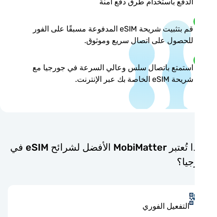
الدفع باستخدام طرق دفع آمنة
قم بتثبيت شريحة eSIM المدفوعة مسبقًا على الفور
للحصول على اتصال سريع وموثوق.
استمتع باتصال سلس وعالي السرعة في جورجيا مع
شريحة eSIM الخاصة بك عبر الإنترنت.
لماذا تُعتبر MobiMatter الأفضل لشرائح eSIM في
يا؟
التفعيل الفوري