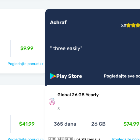
Achraf
5.0
$9.99
"
three easily
"
Pogledajte ponudu >
Play Store
Pogledajte sve o
Global 26 GB Yearly
3
B
$41.99
365 dana
26 GB
$74.99
Pogledajte ponudu >
🇦🇷 🇦🇲 🇦🇺 i još 93 zemalja
Pogledajte pon