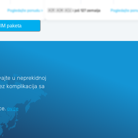
Pogledajte ponudu >
🇦🇷 🇦🇲 🇦🇺 i još 127 zemalja
Pogledajte pon
SIM paketa
ajte u neprekidnoj
bez komplikacija sa
ce.
ovde