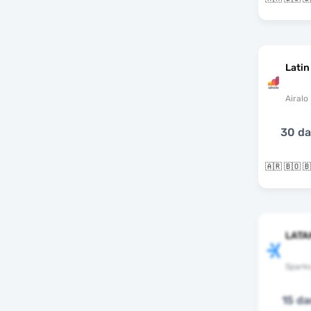
Latin
Airalo
30 d
LATA
Spark
15 da