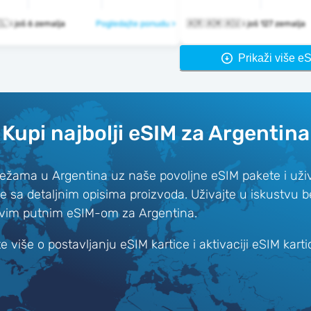
🇦🇷 🇧🇷 🇨🇱 i još 6 zemalja
Pogledajte ponudu >
🇦🇷 🇦🇲 🇦🇺 i još 127 zemalja
Prikaži više e
Kupi najbolji eSIM za Argentina
ežama u Argentina uz naše povoljne eSIM pakete i uživ
ze sa detaljnim opisima proizvoda. Uživajte u iskustvu 
vim putnim eSIM-om za Argentina.
e više o postavljanju eSIM kartice i aktivaciji eSIM karti