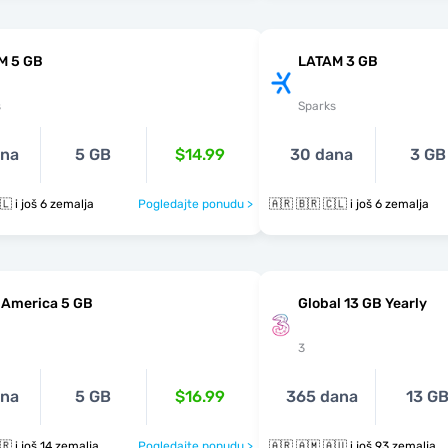
M 5 GB
LATAM 3 GB
s
Sparks
ana
5 GB
$14.99
30 dana
3 GB
🇦🇷 🇧🇷 🇨🇱 i još 6 zemalja
Pogledajte ponudu >
🇦🇷 🇧🇷 🇨🇱 i još 6 zemalja
 America 5 GB
Global 13 GB Yearly
3
ana
5 GB
$16.99
365 dana
13 G
🇦🇷 🇧🇴 🇧🇷 i još 14 zemalja
Pogledajte ponudu >
🇦🇷 🇦🇲 🇦🇺 i još 93 zemalja