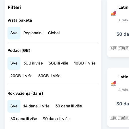
Filteri
Latin
Vrsta paketa
Airalo
Sve
Regionalni
Global
30 d
Podaci (GB)
Sve
3GB ili više
5GB ili više
10GB ili više
20GB ili više
50GB ili više
Latin
Airalo
Rok važenja (dani)
30 d
Sve
14 dana ili više
30 dana ili više
60 dana ili više
90 dana ili više