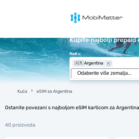
MobiMatter
Kupite najbolji prepaid
Radi u
🇦🇷 Argentina
Kuća
eSIM za Argentina
Ostanite povezani s najboljom eSIM karticom za Argentina
40 proizvoda