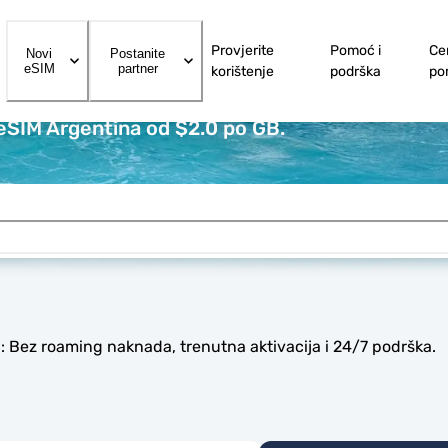
Provjerite
Pomoć i
Ce
Novi
Postanite
eSIM
partner
korištenje
podrška
po
 eSIM Argentina od $2.0 po GB.
: Bez roaming naknada, trenutna aktivacija i 24/7 podrška.