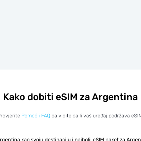
Kako dobiti eSIM za Argentina
rovjerite
Pomoć i FAQ
da vidite da li vaš uređaj podržava eSI
gentina kao svoju destinaciju i najbolji eSIM paket za Argen