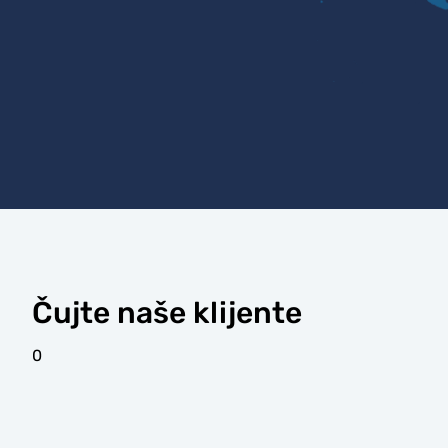
Čujte naše klijente
0