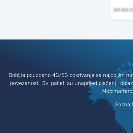
Dobijte pouzdano 4G/5G pokrivanje sa najboljim mr
povezanosti. Svi paketi su unaprijed plaćeni i dola
Mobimattero
Saznajt