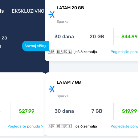
LATAM 20 GB
ds
EKSKLUZIVNO
Sparks
30 dana
20 GB
$44.99
 za
i
>
Saznaj više
🇦🇷 🇧🇷 🇨🇱 i još 6 zemalja
Pogledajte pon
LATAM 7 GB
Sparks
B
$27.99
30 dana
7 GB
$19.99
Pogledajte ponudu >
🇦🇷 🇧🇷 🇨🇱 i još 6 zemalja
Pogledajte pon