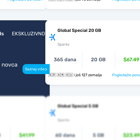
Global Special 20 GB
ds
EKSKLUZIVNO
Sparks
365 dana
20 GB
$67.49
a novca
>
Saznaj više
🇦🇷 🇦🇲 🇦🇺 i još 127 zemalja
Pogledajte pon
Global Special 5 GB
Sparks
B
$41.99
60 dana
5 GB
$23.49