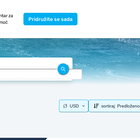
ntar za
Pridružite se sada
moć
USD
sortiraj:
Predloženo