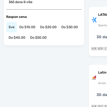
365 dana ili više
LATA
Raspon cena
Spark
Sve
Do $10.00
Do $20.00
Do $30.00
30 d
Do $40.00
Do $50.00
Latin
Airalo
30 d