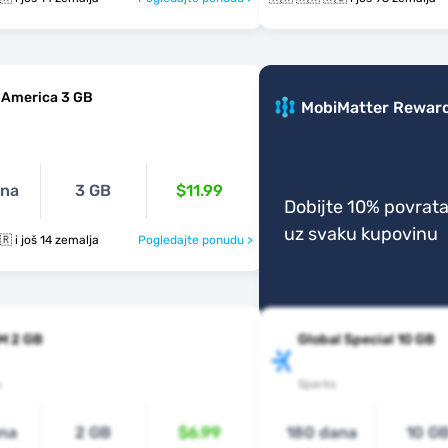
 America 3 GB
MobiMatter Rewar
ana
3 GB
$11.99
Dobijte 10% povrat
uz svaku kupovinu
🇦🇷 🇧🇴 🇧🇷 i još 14 zemalja
Pogledajte ponudu >
M 2 GB
Global Special 10 GB
s
Sparks
na
2 GB
$6.99
180 dana
10 G