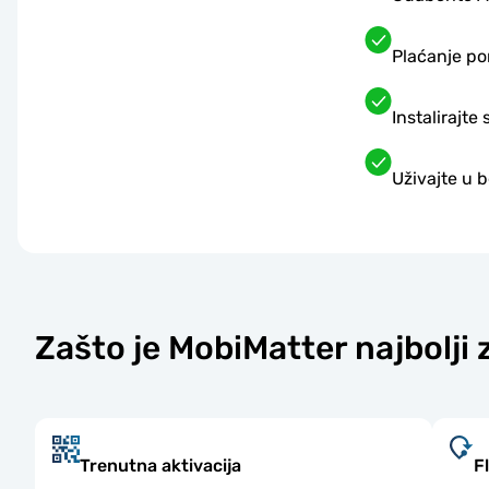
Plaćanje p
Instalirajt
Uživajte u 
Zašto je MobiMatter najbolji
Trenutna aktivacija
F