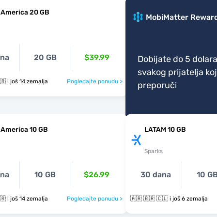
 America 20 GB
MobiMatter Rewar
ana
20 GB
$39.99
Dobijate do 5 dolara
svakog prijatelja koj
🇦🇷 🇧🇴 🇧🇷 i još 14 zemalja
Pogledajte ponudu >
preporuči
 America 10 GB
LATAM 10 GB
Sparks
ana
10 GB
$26.99
30 dana
10 G
🇦🇷 🇧🇴 🇧🇷 i još 14 zemalja
Pogledajte ponudu >
🇦🇷 🇧🇷 🇨🇱 i još 6 zemalja