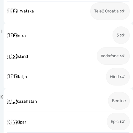
🇭🇷
Hrvatska
Tele2 Croatia
I
3
🇮🇪
Irska
Vodafone
🇮🇸
Island
🇮🇹
Italija
Wind
K
Beeline
🇰🇿
Kazahstan
Epic
🇨🇾
Kipar