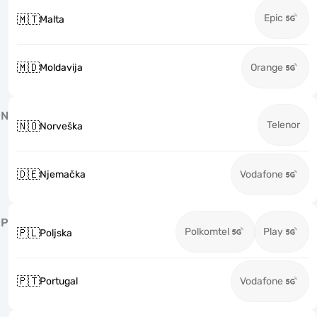
Epic
🇲🇹
Malta
🇲🇩
Moldavija
Orange
N
Telenor
🇳🇴
Norveška
🇩🇪
Njemačka
Vodafone
P
Polkomtel
Play
🇵🇱
Poljska
🇵🇹
Portugal
Vodafone