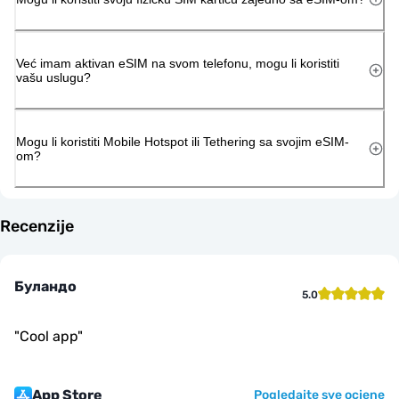
Već imam aktivan eSIM na svom telefonu, mogu li koristiti
vašu uslugu?
Mogu li koristiti Mobile Hotspot ili Tethering sa svojim eSIM-
om?
Recenzije
Буландо
5.0
"
Cool app
"
App Store
Pogledajte sve ocjene