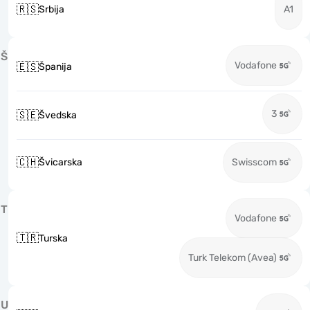
🇷🇸
Srbija
A1
Š
Vodafone
🇪🇸
Španija
3
🇸🇪
Švedska
🇨🇭
Švicarska
Swisscom
T
Vodafone
🇹🇷
Turska
Turk Telekom (Avea)
U