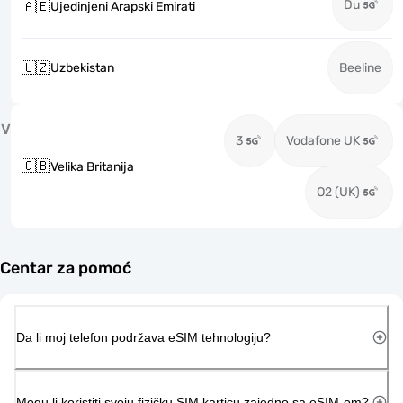
Du
🇦🇪
Ujedinjeni Arapski Emirati
🇺🇿
Uzbekistan
Beeline
V
3
Vodafone UK
🇬🇧
Velika Britanija
O2 (UK)
Centar za pomoć
Da li moj telefon podržava eSIM tehnologiju?
Mogu li koristiti svoju fizičku SIM karticu zajedno sa eSIM-om?