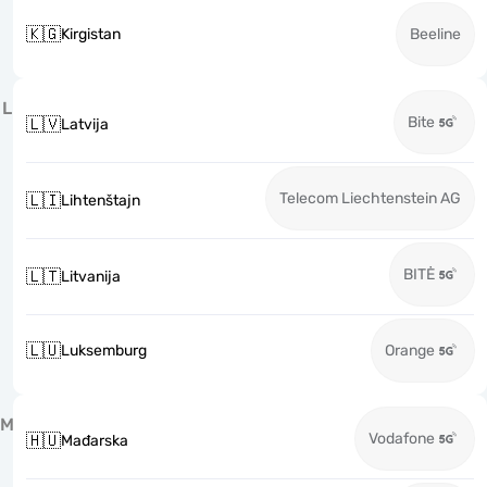
🇰🇬
Kirgistan
Beeline
L
Bite
🇱🇻
Latvija
Telecom Liechtenstein AG
🇱🇮
Lihtenštajn
BITĖ
🇱🇹
Litvanija
🇱🇺
Luksemburg
Orange
M
Vodafone
🇭🇺
Mađarska