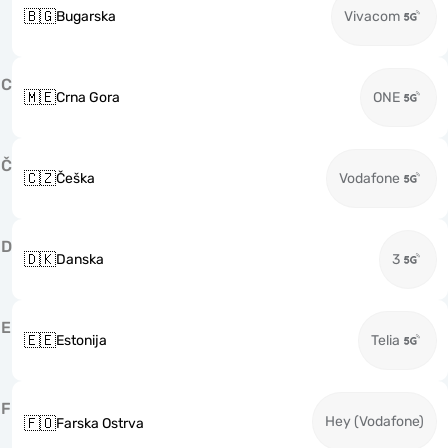
🇧🇬
Bugarska
Vivacom
C
🇲🇪
Crna Gora
ONE
Č
🇨🇿
Češka
Vodafone
D
🇩🇰
Danska
3
E
🇪🇪
Estonija
Telia
F
Hey (Vodafone)
🇫🇴
Farska Ostrva