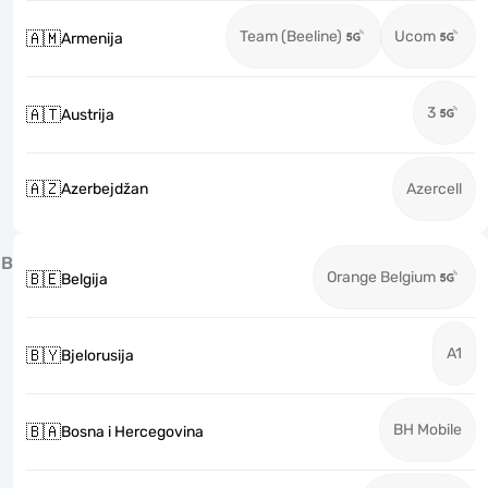
Team (Beeline)
Ucom
🇦🇲
Armenija
3
🇦🇹
Austrija
🇦🇿
Azerbejdžan
Azercell
B
Orange Belgium
🇧🇪
Belgija
A1
🇧🇾
Bjelorusija
BH Mobile
🇧🇦
Bosna i Hercegovina