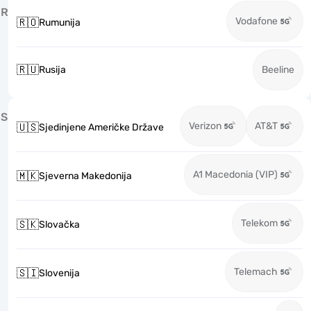
R
Vodafone
🇷🇴
Rumunija
🇷🇺
Rusija
Beeline
S
Verizon
AT&T
🇺🇸
Sjedinjene Američke Države
A1 Macedonia (VIP)
🇲🇰
Sjeverna Makedonija
Telekom
🇸🇰
Slovačka
Telemach
🇸🇮
Slovenija