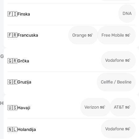
DNA
🇫🇮
Finska
🇫🇷
Francuska
Orange
Free Mobile
G
Vodafone
🇬🇷
Grčka
🇬🇪
Gruzija
Cellfie / Beeline
H
Verizon
AT&T
🇺🇸
Havaji
Vodafone
🇳🇱
Holandija