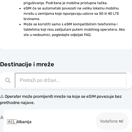
prigušivanja. Podržana je mobilna pristupna tačka.
eSIM će se automatski povezati na veliku lokalnu mobilnu 
mrežu u zemljama koje ispunjavaju uslove sa 5G ili 4G LTE 
brzinama.
Može se koristiti samo s eSIM kompatibilnim telefonima i 
tabletima koji nisu zaključani putem mobilnog operatera. Ako 
ste u nedoumici, pogledajte odjeljak FAQ.
Destinacije i mreže
⚠️ Operater može promijeniti mreže na koje se eSIM povezuje bez
prethodne najave.
A
Vodafone
🇦🇱
Albanija