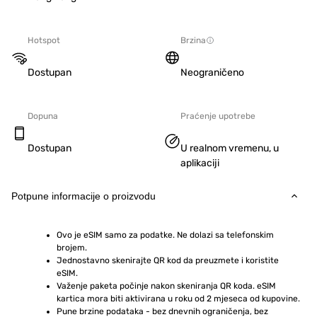
Hotspot
Brzina
Dostupan
Neograničeno
Dopuna
Praćenje upotrebe
Dostupan
U realnom vremenu, u
aplikaciji
Potpune informacije o proizvodu
Ovo je eSIM samo za podatke. Ne dolazi sa telefonskim 
brojem.
Jednostavno skenirajte QR kod da preuzmete i koristite 
eSIM.  
Važenje paketa počinje nakon skeniranja QR koda. eSIM 
kartica mora biti aktivirana u roku od 2 mjeseca od kupovine.
Pune brzine podataka - bez dnevnih ograničenja, bez 