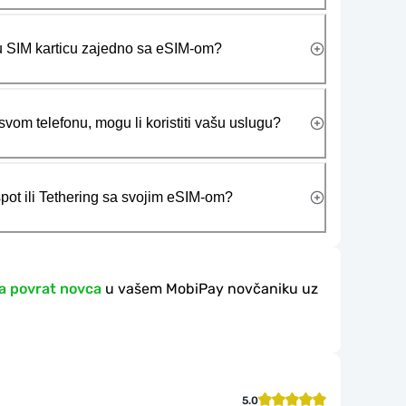
ičku SIM karticu zajedno sa eSIM-om?
vom telefonu, mogu li koristiti vašu uslugu?
tspot ili Tethering sa svojim eSIM-om?
a povrat novca
u vašem MobiPay novčaniku uz
5.0