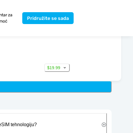
ntar za
Pridružite se sada
moć
$19.99
 eSIM tehnologiju?