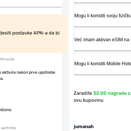
Mogu li koristiti svoju fiz
desiti postavke APN-a da bi 
Već imam aktivan eSIM na s
aktivacije
Mogu li koristiti Mobile Ho
e aktivira nakon prve upotrebe
a.
Zaradite
$2.00 nagrada z
ovu kupovinu
ničeno
jumanah
 upotrebe