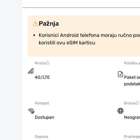
Pažnja
Korisnici Android telefona moraju ručno po
koristili ovu eSIM karticu
Mreža
Politika 
4G/LTE
Paket s
podatak
Hotspot
Brzina
Dostupan
Neogra
Dopuna
Praćenje