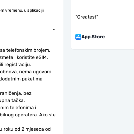
m vremenu, u aplikaciji
"
Greatest
"
App Store
 sa telefonskim brojem.
ete i koristite eSIM. 
li registraciju.
obnova, nema ugovora. 
 dodatnim paketima 
aničenja, bez 
upna tačka.
nim telefonima i 
bilnog operatera. Ako ste 
 u roku od 2 mjeseca od 