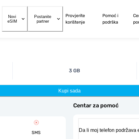
Provjerite
Pomoć i
Ce
Novi
Postanite
eSIM
partner
korištenje
podrška
po
3 GB
Kupi sada
Centar za pomoć
Da li moj telefon podržava
SMS