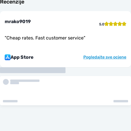
Recenzije
mrako9019
5.0
"
Cheap rates. Fast customer service
"
App Store
Pogledajte sve ocjene