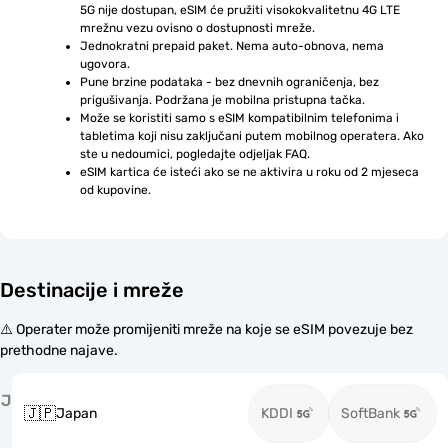
5G nije dostupan, eSIM će pružiti visokokvalitetnu 4G LTE 
mrežnu vezu ovisno o dostupnosti mreže.
Jednokratni prepaid paket. Nema auto-obnova, nema 
ugovora.
Pune brzine podataka - bez dnevnih ograničenja, bez 
prigušivanja. Podržana je mobilna pristupna tačka.
Može se koristiti samo s eSIM kompatibilnim telefonima i 
tabletima koji nisu zaključani putem mobilnog operatera. Ako 
ste u nedoumici, pogledajte odjeljak FAQ.
eSIM kartica će isteći ako se ne aktivira u roku od 2 mjeseca 
od kupovine.
Destinacije i mreže
⚠️ Operater može promijeniti mreže na koje se eSIM povezuje bez
prethodne najave.
J
🇯🇵
Japan
KDDI
SoftBank