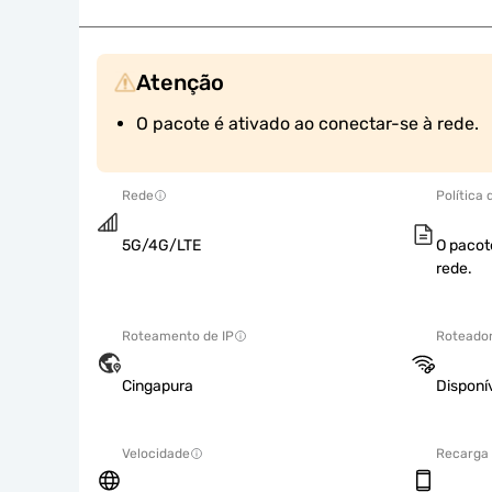
Atenção
O pacote é ativado ao conectar-se à rede.
Rede
Política
5G/4G/LTE
O pacot
rede.
Roteamento de IP
Roteador
Cingapura
Disponí
Velocidade
Recarga