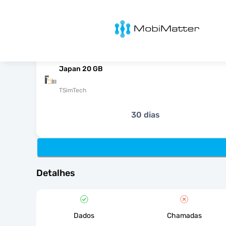
MobiMatter
Japan 20 GB
TSimTech
30 dias
Detalhes
Dados
Chamadas