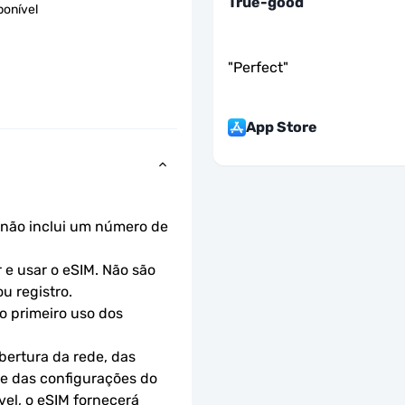
True-good
ponível
"
Perfect
"
App Store
não inclui um número de 
e usar o eSIM. Não são 
u registro.
o primeiro uso dos 
ertura da rede, das 
 e das configurações do 
el, o eSIM fornecerá 