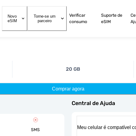
Verificar
Suporte de
Ce
Novo
Torne-se um
eSIM
parceiro
consumo
eSIM
Aj
20 GB
Comprar agora
Central de Ajuda
Meu celular é compatível 
SMS