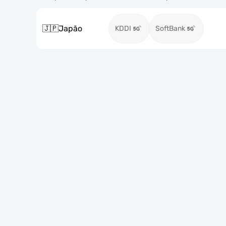
🇯🇵
Japão
KDDI
SoftBank