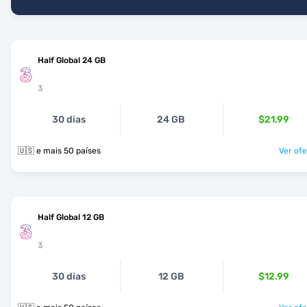
Half Global 24 GB
3
30 dias
24 GB
$21.99
🇺🇸 e mais 50 países
Ver ofe
Half Global 12 GB
3
30 dias
12 GB
$12.99