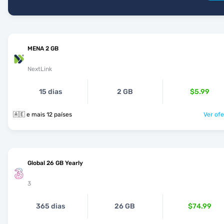
MENA 2 GB
NextLink
15 dias
2 GB
$5.99
🇦🇪 e mais 12 países
Ver ofe
Global 26 GB Yearly
3
365 dias
26 GB
$74.99