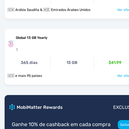
🇸🇦 Arábia Saudita & 🇦🇪 Emirados Árabes Unidos
Ver ofe
Global 13 GB Yearly
3
365 dias
13 GB
$41.99
🇺🇸 e mais 95 países
Ver ofe
MobiMatter Rewards
EXCLU
Ganhe 10% de cashback em cada compra
Saiba