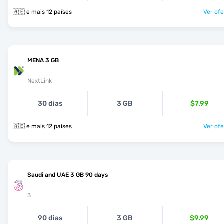
🇦🇪 e mais 12 países
Ver ofe
MENA 3 GB
NextLink
30 dias
3 GB
$7.99
🇦🇪 e mais 12 países
Ver ofe
Saudi and UAE 3 GB 90 days
3
90 dias
3 GB
$9.99