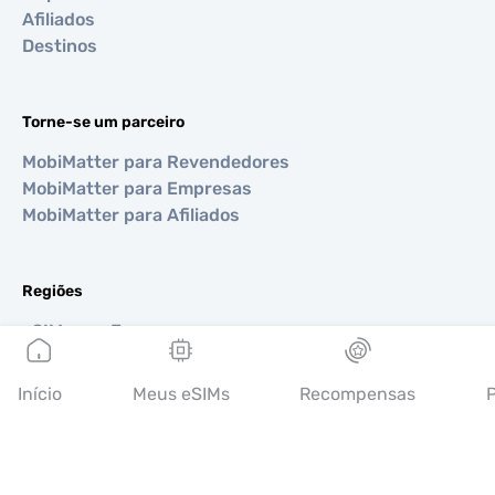
Afiliados
Destinos
Torne-se um parceiro
MobiMatter para Revendedores
MobiMatter para Empresas
MobiMatter para Afiliados
Regiões
eSIM para Europa
eSIM para Ásia
eSIM para Américas
Início
Meus eSIMs
Recompensas
P
eSIM para Oriente Médio
eSIM para Oceania
eSIM para África