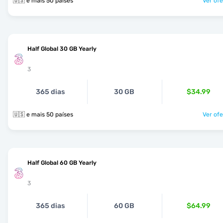
🇺🇸 e mais 50 países
Ver ofe
Half Global 30 GB Yearly
3
365 dias
30 GB
$34.99
🇺🇸 e mais 50 países
Ver ofe
Half Global 60 GB Yearly
3
365 dias
60 GB
$64.99