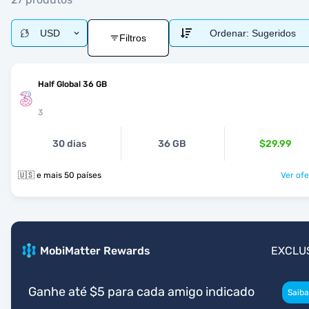
USD
Ordenar:
Sugeridos
Filtros
Half Global 36 GB
3
30 dias
36 GB
$29.99
🇺🇸 e mais 50 países
Ver ofe
MobiMatter Rewards
EXCLU
Ganhe até $5 para cada amigo indicado
Saiba