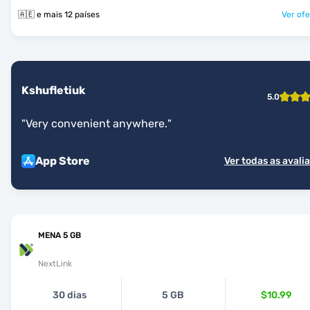
🇦🇪 e mais 12 países
Ver ofe
Kshufletiuk
5.0
"
Very convenient anywhere.
"
App Store
Ver todas as avali
MENA 5 GB
NextLink
30 dias
5 GB
$10.99