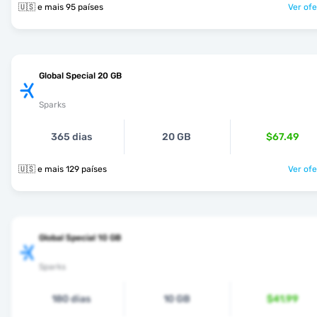
🇺🇸 e mais 95 países
Ver ofe
Global Special 20 GB
Sparks
365 dias
20 GB
$67.49
🇺🇸 e mais 129 países
Ver ofe
Global Special 10 GB
Sparks
180 dias
10 GB
$41.99