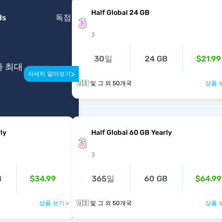
Half Global 24 GB
ds
독점
3
30일
24 GB
$21.99
다 최대
>
자세히 알아보기
🇺🇸 및 그 외 50개국
상품 
ly
Half Global 60 GB Yearly
3
B
$34.99
365일
60 GB
$64.99
상품 보기 >
🇺🇸 및 그 외 50개국
상품 