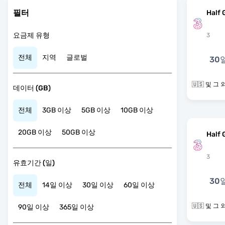
필터
Half 
요금제 유형
3
전체
지역
글로벌
30
🇺🇸 및
데이터 (GB)
전체
3GB 이상
5GB 이상
10GB 이상
20GB 이상
50GB 이상
Half 
3
유효기간 (일)
30
전체
14일 이상
30일 이상
60일 이상
🇺🇸 및
90일 이상
365일 이상