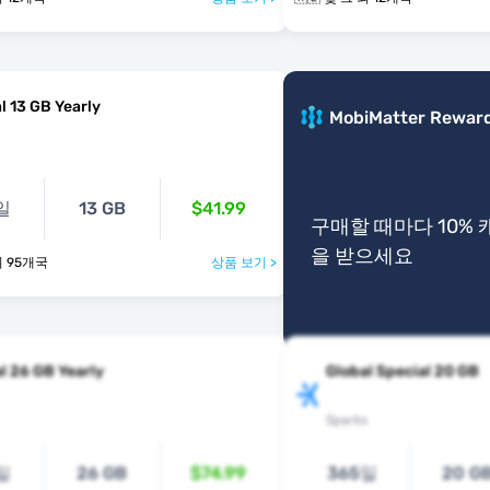
l 13 GB Yearly
MobiMatter Rewar
일
13 GB
$41.99
구매할 때마다 10%
을 받으세요
그 외 95개국
상품 보기 >
l 26 GB Yearly
Global Special 20 GB
Sparks
일
26 GB
$74.99
365일
20 G