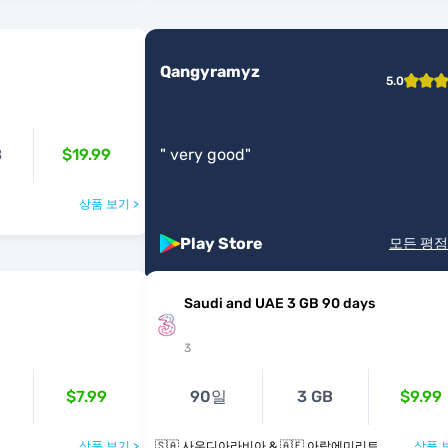
Qangyramyz
5.0
B
$19.99
"
very good
"
상품 보기 >
Play Store
모든 평점
Saudi and UAE 3 GB 90 days
3
$7.99
90일
3 GB
$9.99
상품 보기 >
🇸🇦 사우디아라비아 & 🇦🇪 아랍에미리트
상품 