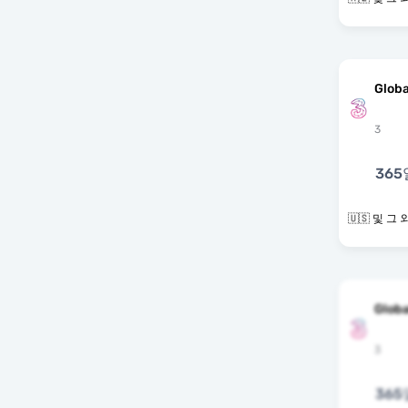
Globa
3
365
🇺🇸 및 
Globa
3
365