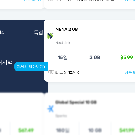
MENA 2 GB
ds
독점
NextLink
15일
2 GB
$5.99
 캐시백
>
자세히 알아보기
🇦🇪 및 그 외 12개국
상품 
Global Special 10 GB
Sparks
B
$67.49
180일
10 GB
$41.99