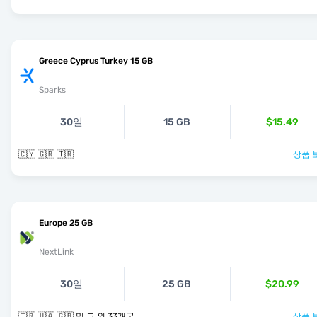
Greece Cyprus Turkey 15 GB
Sparks
30일
15 GB
$15.49
🇨🇾 🇬🇷 🇹🇷
상품 
Europe 25 GB
NextLink
30일
25 GB
$20.99
🇹🇷 🇺🇦 🇬🇧 및 그 외 33개국
상품 