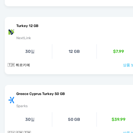
Turkey 12 GB
NextLink
30일
12 GB
$7.99
🇹🇷 튀르키예
상품 
Greece Cyprus Turkey 50 GB
Sparks
30일
50 GB
$39.99