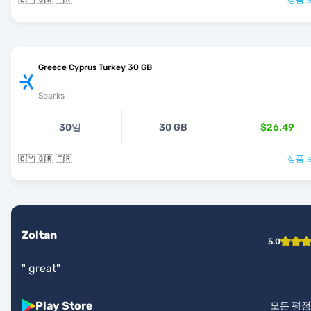
🇨🇾 🇬🇷 🇹🇷
상품 
Greece Cyprus Turkey 30 GB
Sparks
30일
30 GB
$26.49
🇨🇾 🇬🇷 🇹🇷
상품 
Zoltan
5.0
"
great
"
Play Store
모든 평점