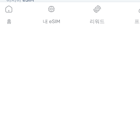
아메리카 eSIM
중동 eSIM
홈
내 eSIM
리워드
프
오세아니아 eSIM
아프리카 eSIM
국가
미국 eSIM
일본 eSIM
캐나다 eSIM
스페인 eSIM
이탈리아 eSIM
영국 eSIM
아랍에미리트 eSIM
싱가포르 eSIM
튀르키예 eSIM