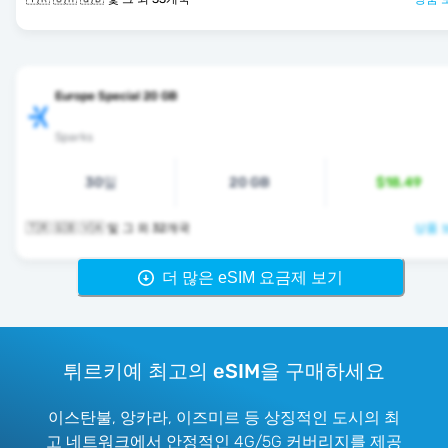
Europe Special 20 GB
Sparks
30일
20 GB
$18.49
🇹🇷 🇬🇧 🇻🇦 및 그 외 32개국
상품 
더 많은 eSIM 요금제 보기
튀르키예 최고의 eSIM을 구매하세요
이스탄불, 앙카라, 이즈미르 등 상징적인 도시의 최
고 네트워크에서 안정적인 4G/5G 커버리지를 제공