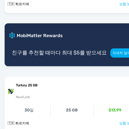
🇹🇷 튀르키예
상품 
MobiMatter Rewards
친구를 추천할 때마다 최대 $5를 받으세요
자세히 알
Turkey 25 GB
NextLink
30일
25 GB
$13.99
🇹🇷 튀르키예
상품 