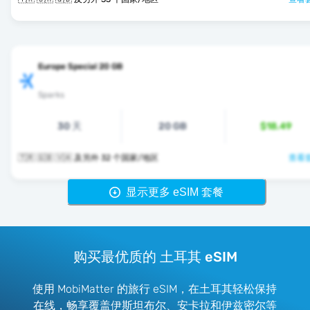
Europe Special 20 GB
Sparks
30 天
20 GB
$18.49
🇹🇷 🇬🇧 🇻🇦 及另外 32 个国家/地区
查看套
显示更多 eSIM 套餐
购买最优质的 土耳其 eSIM
使用 MobiMatter 的旅行 eSIM，在土耳其轻松保持
在线，畅享覆盖伊斯坦布尔、安卡拉和伊兹密尔等