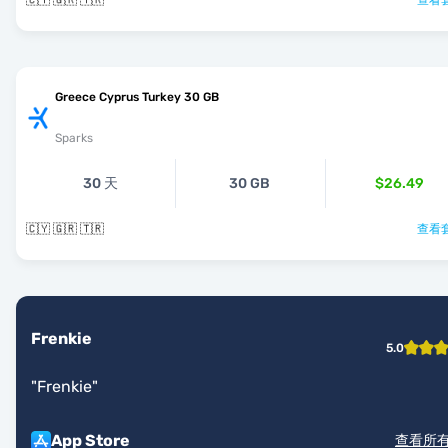
🇨🇾 🇬🇷 🇹🇷
查看套
Greece Cyprus Turkey 30 GB
Sparks
30 天
30 GB
$26.49
🇨🇾 🇬🇷 🇹🇷
查看套
Frenkie
5.0
"
Frenkie
"
App Store
查看所