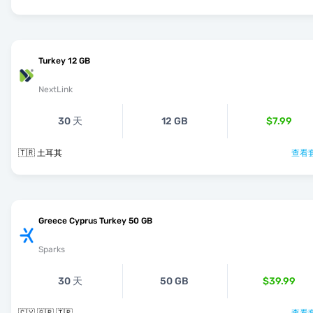
Turkey 12 GB
NextLink
30 天
12 GB
$7.99
🇹🇷 土耳其
查看套
Greece Cyprus Turkey 50 GB
Sparks
30 天
50 GB
$39.99