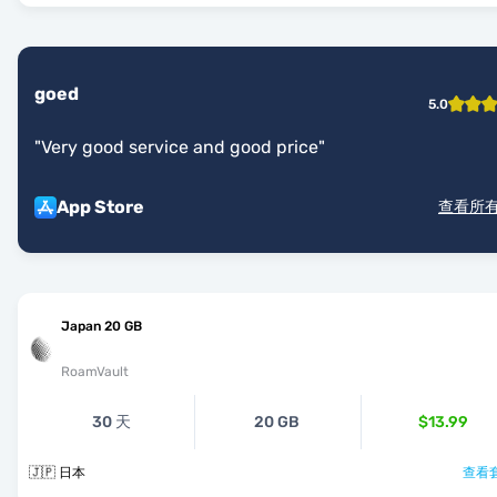
goed
5.0
"
Very good service and good price
"
App Store
查看所
Japan 20 GB
RoamVault
30 天
20 GB
$13.99
🇯🇵 日本
查看套