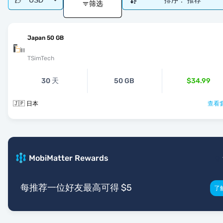
USD
排序：
推荐
筛选
Japan 50 GB
TSimTech
30 天
50 GB
$34.99
🇯🇵 日本
查看套
MobiMatter Rewards
每推荐一位好友最高可得 $5
了