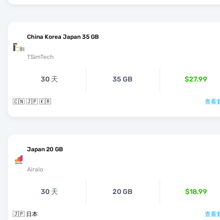
China Korea Japan 35 GB
TSimTech
30 天
35 GB
$27.99
🇨🇳 🇯🇵 🇰🇷
查看套
Japan 20 GB
Airalo
30 天
20 GB
$18.99
🇯🇵 日本
查看套