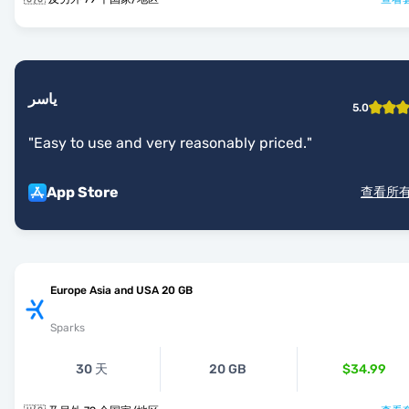
ياسر
5.0
"
Easy to use and very reasonably priced.
"
App Store
查看所
Europe Asia and USA 20 GB
Sparks
30 天
20 GB
$34.99