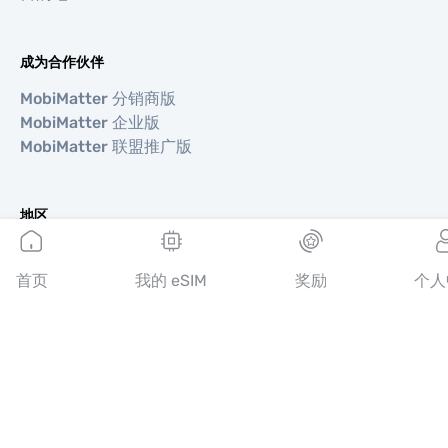
成为合作伙伴
MobiMatter 分销商版
MobiMatter 企业版
MobiMatter 联盟推广版
地区
欧洲 eSIM
亚洲 eSIM
首页
我的 eSIM
奖励
个人
美洲 eSIM
中东 eSIM
大洋洲 eSIM
非洲 eSIM
国家/地区