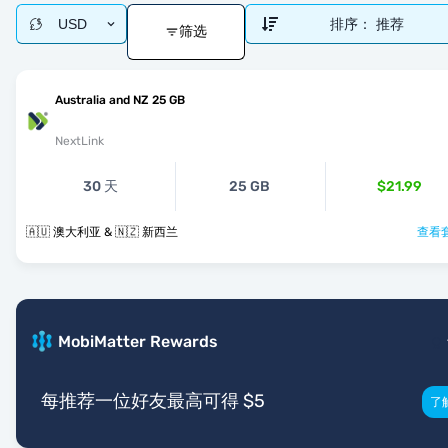
USD
排序：
推荐
筛选
Australia and NZ 25 GB
NextLink
30 天
25 GB
$21.99
🇦🇺 澳大利亚 & 🇳🇿 新西兰
查看套
MobiMatter Rewards
每推荐一位好友最高可得 $5
了