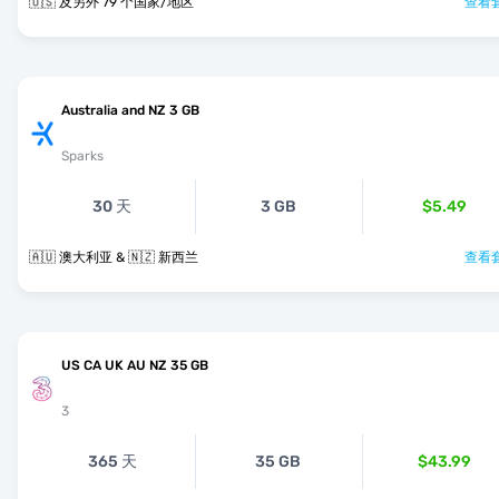
🇺🇸 及另外 79 个国家/地区
查看套
Australia and NZ 3 GB
Sparks
30 天
3 GB
$5.49
🇦🇺 澳大利亚 & 🇳🇿 新西兰
查看套
US CA UK AU NZ 35 GB
3
365 天
35 GB
$43.99