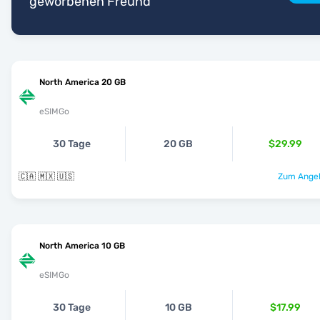
geworbenen Freund
North America 20 GB
eSIMGo
30 Tage
20 GB
$29.99
🇨🇦 🇲🇽 🇺🇸
Zum Angeb
North America 10 GB
eSIMGo
30 Tage
10 GB
$17.99