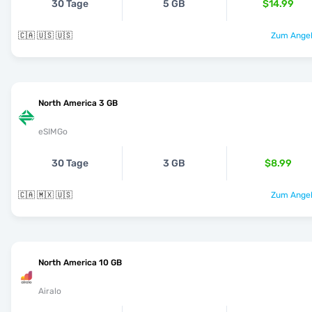
30 Tage
5 GB
$14.99
🇨🇦 🇺🇸 🇺🇸
Zum Angeb
North America 3 GB
eSIMGo
30 Tage
3 GB
$8.99
🇨🇦 🇲🇽 🇺🇸
Zum Angeb
North America 10 GB
Airalo