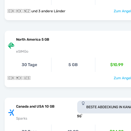
🇨🇦 🇭🇰 🇳🇿 und 3 andere Länder
Zum Angeb
North America 5 GB
eSIMGo
30 Tage
5 GB
$10.99
🇨🇦 🇲🇽 🇺🇸
Zum Angeb
Canada and USA 10 GB
BESTE ABDECKUNG IN KAN
Sparks