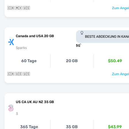
🇨🇦 🇲🇽 🇺🇸
Zum Angeb
Canada and USA 20 GB
BESTE ABDECKUNG IN KAN
Sparks
60 Tage
20 GB
$50.49
🇨🇦 🇺🇸 🇺🇸
Zum Angeb
US CA UK AU NZ 35 GB
3
365 Tage
35 GB
$43.99