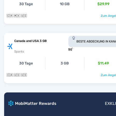
30 Tage
10 GB
$29.99
🇨🇦 🇲🇽 🇺🇸
Zum Angeb
Canada and USA 3 GB
BESTE ABDECKUNG IN KAN
Sparks
30 Tage
3 GB
$11.49
🇨🇦 🇺🇸 🇺🇸
Zum Angeb
MobiMatter Rewards
EXKL