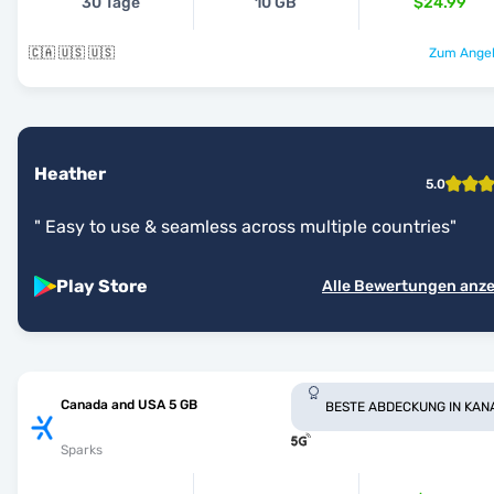
30 Tage
10 GB
$24.99
🇨🇦 🇺🇸 🇺🇸
Zum Angeb
Heather
5.0
"
Easy to use & seamless across multiple countries
"
Play Store
Alle Bewertungen anz
Canada and USA 5 GB
BESTE ABDECKUNG IN KAN
Sparks