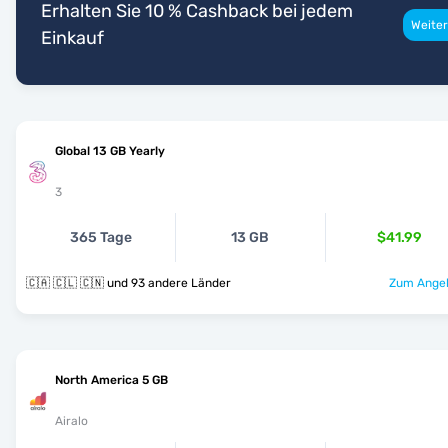
Erhalten Sie 10 % Cashback bei jedem
Weiter
Einkauf
Global 13 GB Yearly
3
365 Tage
13 GB
$41.99
🇨🇦 🇨🇱 🇨🇳 und 93 andere Länder
Zum Angeb
North America 5 GB
Airalo