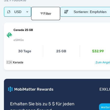
USD
Sortieren:
Empfohlen
Filter
Canada 25 GB
eSIMGo
30 Tage
25 GB
$32.99
🇨🇦 Kanada
Zum Angeb
MobiMatter Rewards
EXKL
Erhalten Sie bis zu 5 $ für jeden
Weiter