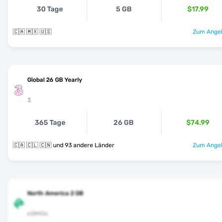
30 Tage
5 GB
$17.99
🇨🇦 🇲🇽 🇺🇸
Zum Angeb
Global 26 GB Yearly
3
365 Tage
26 GB
$74.99
🇨🇦 🇨🇱 🇨🇳 und 93 andere Länder
Zum Angeb
North America 2 GB
eSIMGo