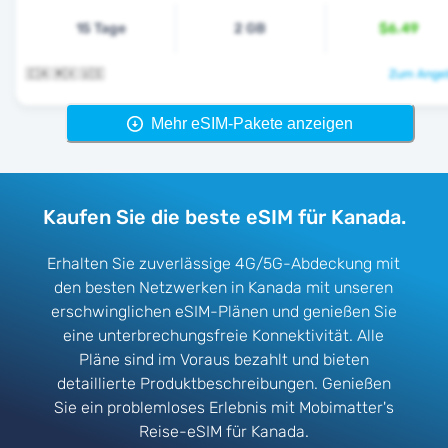
15 Tage
2 GB
$6.49
🇨🇦 🇲🇽 🇺🇸
Zum Angeb
Mehr eSIM-Pakete anzeigen
Kaufen Sie die beste eSIM für Kanada.
Erhalten Sie zuverlässige 4G/5G-Abdeckung mit
den besten Netzwerken in Kanada mit unseren
erschwinglichen eSIM-Plänen und genießen Sie
eine unterbrechungsfreie Konnektivität. Alle
Pläne sind im Voraus bezahlt und bieten
detaillierte Produktbeschreibungen. Genießen
Sie ein problemloses Erlebnis mit Mobimatter's
Reise-eSIM für Kanada.