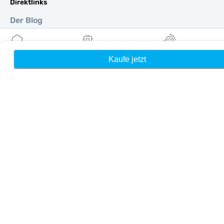
Direktlinks
Der Blog
Anleitungen
Um
Hilfe Unterstützung
Kaufe jetzt
Heim
Meine eSIMs
Belohnung
Terms & amp; Bedingungen
Datenschutzrichtlinie
Lieferung, Rückerstattungsrichtlinie
Seitenverzeichnis
Affiliate
Reiseziele
Ein Partner werden
MobiMatter für Wiederverkäufer
MobiMatter für Unternehmen
MobiMatter für Affiliates