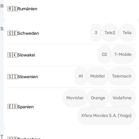
R
🇷🇴
Rumänien
S
3
Tele2
Telia
🇸🇪
Schweden
O2
T-Mobile
🇸🇰
Slowakei
A1
Mobitel
Telemach
🇸🇮
Slowenien
Movistar
Orange
Vodafone
🇪🇸
Spanien
Xfera Moviles S.A. (Yoigo)
T