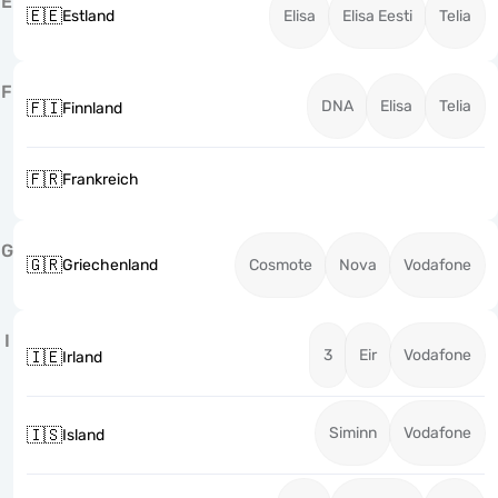
E
🇪🇪
Estland
Elisa
Elisa Eesti
Telia
F
DNA
Elisa
Telia
🇫🇮
Finnland
🇫🇷
Frankreich
G
🇬🇷
Griechenland
Cosmote
Nova
Vodafone
I
3
Eir
Vodafone
🇮🇪
Irland
Siminn
Vodafone
🇮🇸
Island