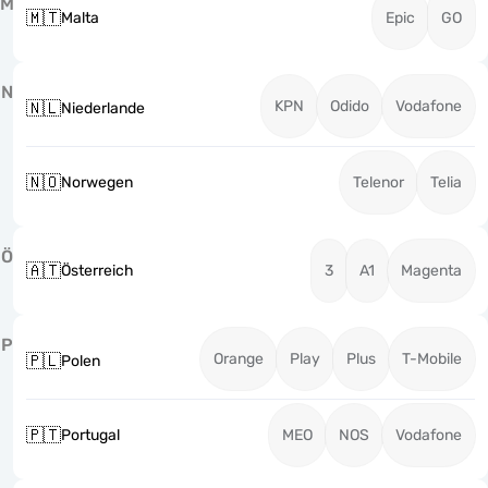
M
🇲🇹
Malta
Epic
GO
N
KPN
Odido
Vodafone
🇳🇱
Niederlande
🇳🇴
Norwegen
Telenor
Telia
Ö
🇦🇹
Österreich
3
A1
Magenta
P
Orange
Play
Plus
T-Mobile
🇵🇱
Polen
🇵🇹
Portugal
MEO
NOS
Vodafone