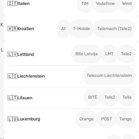
🇮🇹
Italien
TIM
Vodafone
Wind
K
🇭🇷
Kroatien
A1
T-Mobile
Telemach (Tele2)
L
Bite Latvija
LMT
Tele2
🇱🇻
Lettland
Telecom Liechtenstein
🇱🇮
Liechtenstein
BITĖ
Tele2
Telia
🇱🇹
Litauen
🇱🇺
Luxemburg
Orange
POST
Tango