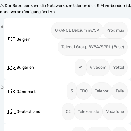
⚠️ Der Betreiber kann die Netzwerke, mit denen die eSIM verbunden ist,
ohne Vorankündigung ändern.
B
ORANGE Belgium nv/SA
Proximus
🇧🇪
Belgien
Telenet Group BVBA/SPRL (Base)
🇧🇬
Bulgarien
A1
Vivacom
Yettel
D
3
TDC
Telenor
Telia
🇩🇰
Dänemark
🇩🇪
Deutschland
O2
Telekom.de
Vodafone