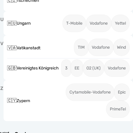
🇨🇿
Tschechien
U
🇭🇺
Ungarn
T-Mobile
Vodafone
Yettel
V
TIM
Vodafone
Wind
🇻🇦
Vatikanstadt
🇬🇧
Vereinigtes Königreich
3
EE
O2 (UK)
Vodafone
Z
Cytamobile-Vodafone
Epic
🇨🇾
Zypern
PrimeTel