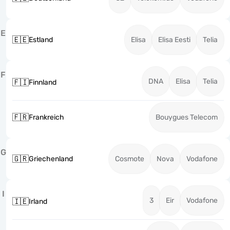
E
🇪🇪
Estland
Elisa
Elisa Eesti
Telia
F
DNA
Elisa
Telia
🇫🇮
Finnland
🇫🇷
Frankreich
Bouygues Telecom
G
🇬🇷
Griechenland
Cosmote
Nova
Vodafone
I
3
Eir
Vodafone
🇮🇪
Irland