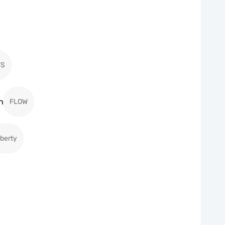
TS
n
FLOW
iberty