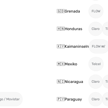
🇬🇩
Grenada
FLOW
🇭🇳
Honduras
Claro
T
🇰🇾
Kaimaninseln
FLOW
🇲🇽
Mexiko
Telcel
🇳🇮
Nicaragua
Claro
T
🇵🇾
Paraguay
go / Movistar
Claro
T