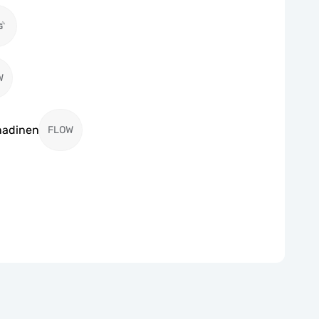
W
enadinen
FLOW