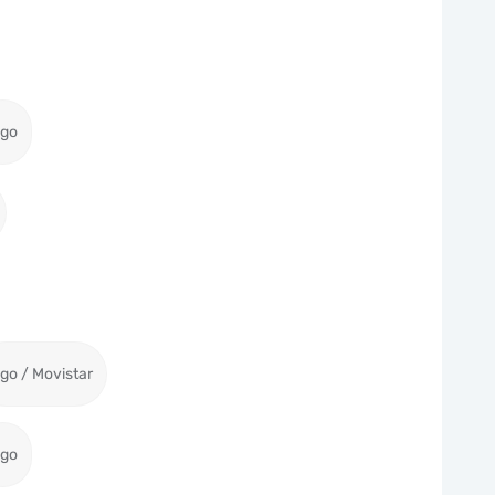
igo
igo / Movistar
igo