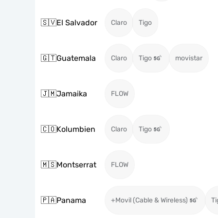
🇸🇻
El Salvador
Claro
Tigo
🇬🇹
Guatemala
Claro
Tigo
movistar
🇯🇲
Jamaika
FLOW
🇨🇴
Kolumbien
Claro
Tigo
🇲🇸
Montserrat
FLOW
🇵🇦
Panama
+Movil (Cable & Wireless)
Ti