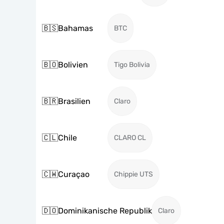
🇧🇸
Bahamas
BTC
🇧🇴
Bolivien
Tigo Bolivia
🇧🇷
Brasilien
Claro
🇨🇱
Chile
CLARO CL
🇨🇼
Curaçao
Chippie UTS
🇩🇴
Dominikanische Republik
Claro