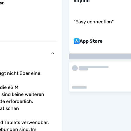
aliyillll
ar
"
Easy connection
"
App Store
ügt nicht über eine 
ie eSIM 
sind keine weiteren 
te erforderlich.
atischen 
d Tablets verwendbar, 
ebunden sind. Im 