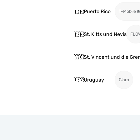
🇵🇷
Puerto Rico
T-Mobile
🇰🇳
St. Kitts und Nevis
FLO
🇻🇨
St. Vincent und die Gr
🇺🇾
Uruguay
Claro