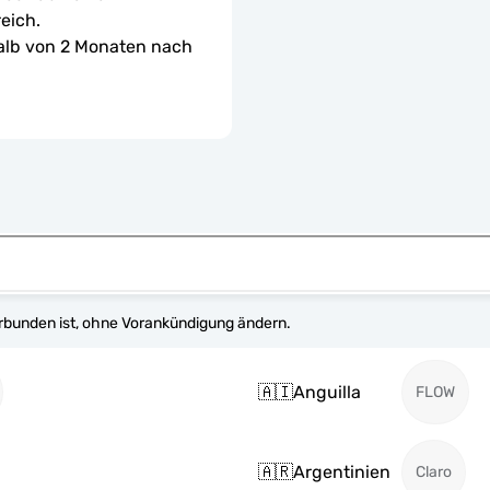
eich.
halb von 2 Monaten nach 
erbunden ist, ohne Vorankündigung ändern.
🇦🇮
Anguilla
FLOW
🇦🇷
Argentinien
Claro