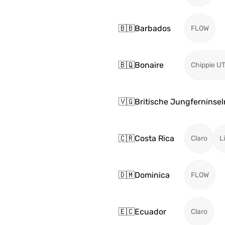
🇧🇧
Barbados
FLOW
🇧🇶
Bonaire
Chippie U
🇻🇬
Britische Jungferninsel
🇨🇷
Costa Rica
Claro
L
🇩🇲
Dominica
FLOW
🇪🇨
Ecuador
Claro