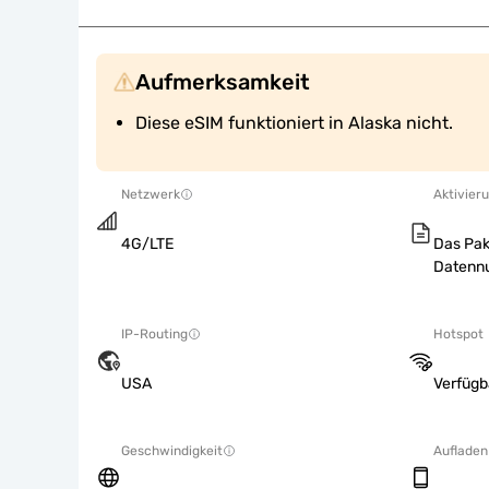
Aufmerksamkeit
Diese eSIM funktioniert in Alaska nicht.
Netzwerk
Aktivieru
4G/LTE
Das Pak
Datennu
IP-Routing
Hotspot
USA
Verfügb
Geschwindigkeit
Aufladen