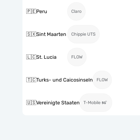
🇵🇪
Peru
Claro
🇸🇽
Sint Maarten
Chippie UTS
🇱🇨
St. Lucia
FLOW
🇹🇨
Turks- und Caicosinseln
FLOW
🇺🇸
Vereinigte Staaten
T-Mobile