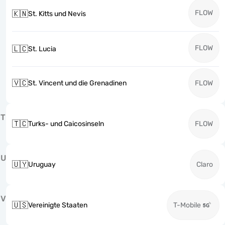
FLOW
🇰🇳
St. Kitts und Nevis
FLOW
🇱🇨
St. Lucia
🇻🇨
St. Vincent und die Grenadinen
FLOW
T
🇹🇨
Turks- und Caicosinseln
FLOW
U
🇺🇾
Uruguay
Claro
V
🇺🇸
Vereinigte Staaten
T-Mobile