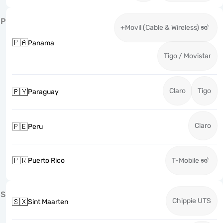
P
+Movil (Cable & Wireless)
🇵🇦
Panama
Tigo / Movistar
Claro
Tigo
🇵🇾
Paraguay
Claro
🇵🇪
Peru
🇵🇷
Puerto Rico
T-Mobile
S
Chippie UTS
🇸🇽
Sint Maarten