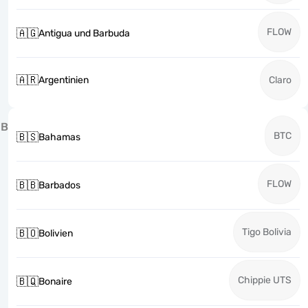
FLOW
🇦🇬
Antigua und Barbuda
🇦🇷
Argentinien
Claro
B
BTC
🇧🇸
Bahamas
FLOW
🇧🇧
Barbados
Tigo Bolivia
🇧🇴
Bolivien
Chippie UTS
🇧🇶
Bonaire