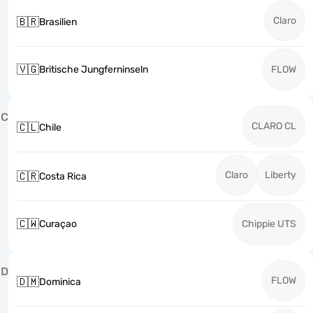
Claro
🇧🇷
Brasilien
🇻🇬
Britische Jungferninseln
FLOW
C
CLARO CL
🇨🇱
Chile
Claro
Liberty
🇨🇷
Costa Rica
🇨🇼
Curaçao
Chippie UTS
D
FLOW
🇩🇲
Dominica