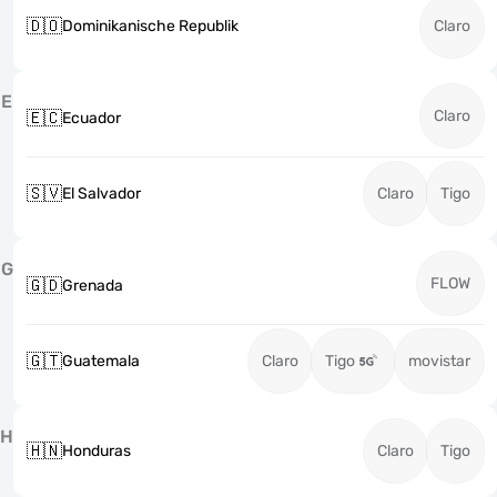
🇩🇴
Dominikanische Republik
Claro
E
Claro
🇪🇨
Ecuador
🇸🇻
El Salvador
Claro
Tigo
G
FLOW
🇬🇩
Grenada
🇬🇹
Guatemala
Claro
Tigo
movistar
H
🇭🇳
Honduras
Claro
Tigo