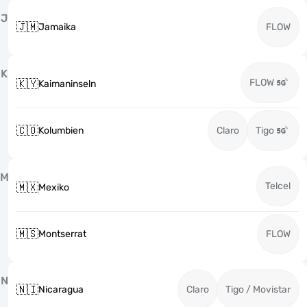
J
🇯🇲
Jamaika
FLOW
K
FLOW
🇰🇾
Kaimaninseln
🇨🇴
Kolumbien
Claro
Tigo
M
Telcel
🇲🇽
Mexiko
🇲🇸
Montserrat
FLOW
N
🇳🇮
Nicaragua
Claro
Tigo / Movistar