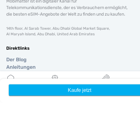
Mobimatter ist ein digitaler Kanal für
Telekommunikationsdienste, der es Verbrauchern ermöglicht,
die besten eSIM-Angebote der Welt zu finden und zu kaufen.
14th floor, Al Sarab Tower, Abu Dhabi Global Market Square,
Al Maryah Island, Abu Dhabi, United Arab Emirates
Direktlinks
Der Blog
Anleitungen
Um
Hilfe Unterstützung
Terms & amp; Bedingungen
Kaufe jetzt
Heim
Meine eSIMs
Belohnung
Datenschutzrichtlinie
Lieferung, Rückerstattungsrichtlinie
Seitenverzeichnis
Affiliate
Reiseziele