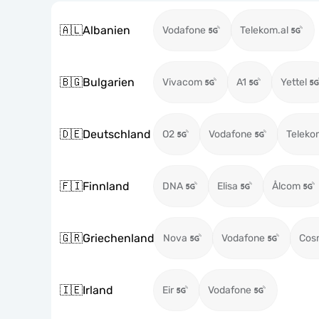
🇦🇱
Albanien
Vodafone
Telekom.al
🇧🇬
Bulgarien
Vivacom
A1
Yettel
🇩🇪
Deutschland
O2
Vodafone
Teleko
🇫🇮
Finnland
DNA
Elisa
Ålcom
🇬🇷
Griechenland
Nova
Vodafone
Cos
🇮🇪
Irland
Eir
Vodafone