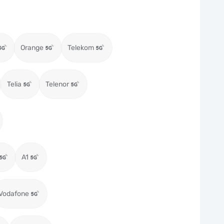
Orange
Telekom
Telia
Telenor
A1
Vodafone