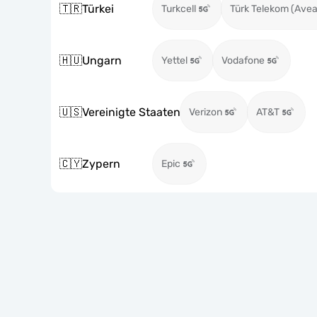
🇹🇷
Türkei
Turkcell
Türk Telekom (Avea
🇭🇺
Ungarn
Yettel
Vodafone
🇺🇸
Vereinigte Staaten
Verizon
AT&T
🇨🇾
Zypern
Epic