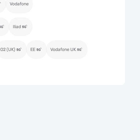
Vodafone
Iliad
O2 (UK)
EE
Vodafone UK