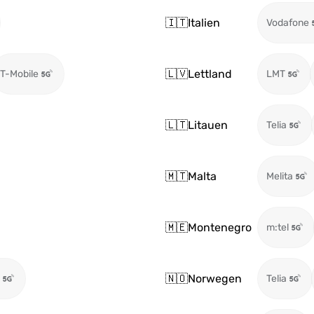
🇮🇹
Italien
Vodafone
🇱🇻
Lettland
T-Mobile
LMT
🇱🇹
Litauen
Telia
🇲🇹
Malta
Melita
🇲🇪
Montenegro
m:tel
🇳🇴
Norwegen
Telia