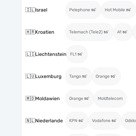
🇮🇱
Israel
Pelephone
Hot Mobile
🇭🇷
Kroatien
Telemach (Tele2)
A1
🇱🇮
Liechtenstein
FL1
🇱🇺
Luxemburg
Tango
Orange
🇲🇩
Moldawien
Orange
Moldtelecom
🇳🇱
Niederlande
KPN
Vodafone
Odido