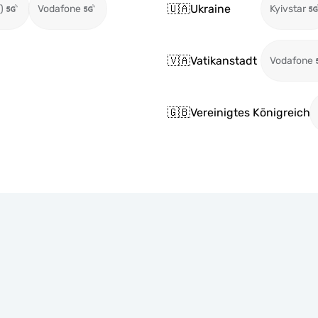
🇺🇦
Ukraine
)
Vodafone
Kyivstar
🇻🇦
Vatikanstadt
Vodafone
🇬🇧
Vereinigtes Königreich