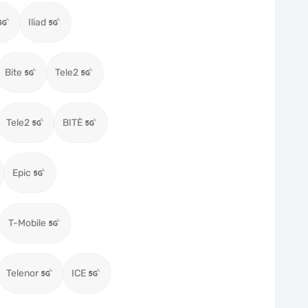
Iliad
Bite
Tele2
Tele2
BITĖ
Epic
T-Mobile
Telenor
ICE