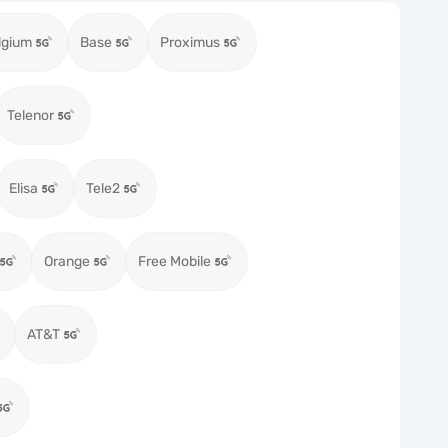
lgium
Base
Proximus
Telenor
Elisa
Tele2
Orange
Free Mobile
AT&T