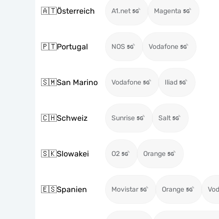
🇦🇹
Österreich
A1.net
Magenta
🇵🇹
Portugal
NOS
Vodafone
🇸🇲
San Marino
Vodafone
Iliad
🇨🇭
Schweiz
Sunrise
Salt
🇸🇰
Slowakei
O2
Orange
🇪🇸
Spanien
Movistar
Orange
Vod