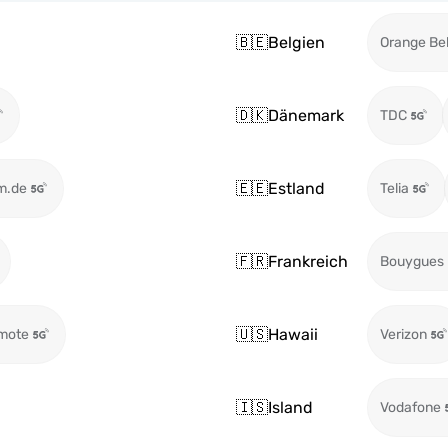
🇧🇪
Belgien
Orange Be
🇩🇰
Dänemark
TDC
🇪🇪
Estland
m.de
Telia
🇫🇷
Frankreich
Bouygues
🇺🇸
Hawaii
mote
Verizon
🇮🇸
Island
Vodafone