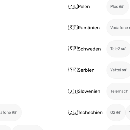
🇵🇱
Polen
Plus
🇷🇴
Rumänien
Vodafone
🇸🇪
Schweden
Tele2
🇷🇸
Serbien
Yettel
🇸🇮
Slowenien
Telemach
🇨🇿
Tschechien
afone
O2