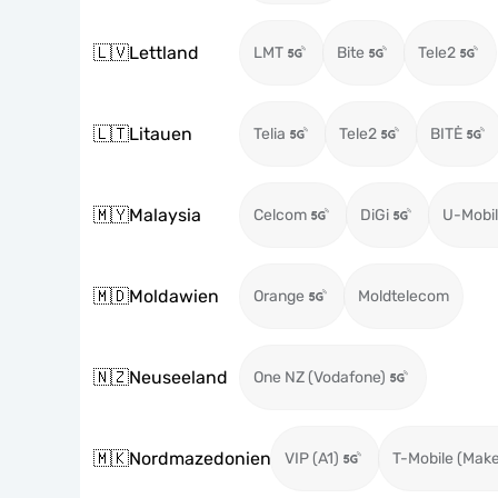
🇱🇻
Lettland
LMT
Bite
Tele2
🇱🇹
Litauen
Telia
Tele2
BITĖ
🇲🇾
Malaysia
Celcom
DiGi
U-Mobil
🇲🇩
Moldawien
Orange
Moldtelecom
🇳🇿
Neuseeland
One NZ (Vodafone)
🇲🇰
Nordmazedonien
VIP (A1)
T-Mobile (Mak