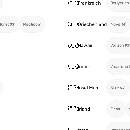
🇫🇷
Frankreich
Bouygues
🇬🇷
Griechenland
ilknet
Magticom
Nova
🇺🇸
Hawaii
Verizon
🇮🇳
Indien
Vodafone I
🇮🇲
Insel Man
Sure
🇮🇪
Irland
Eir