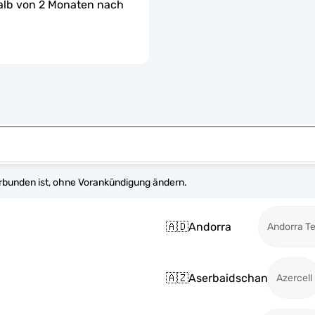
halb von 2 Monaten nach 
erbunden ist, ohne Vorankündigung ändern.
🇦🇩
Andorra
Andorra T
🇦🇿
Aserbaidschan
Azercell