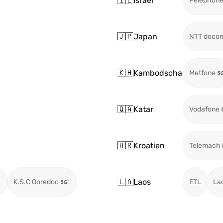
🇮🇱
Israel
Pelephon
🇯🇵
Japan
NTT doco
🇰🇭
Kambodscha
Metfone
🇶🇦
Katar
Vodafone
🇭🇷
Kroatien
Telemach 
🇱🇦
Laos
K.S.C Ooredoo
ETL
La