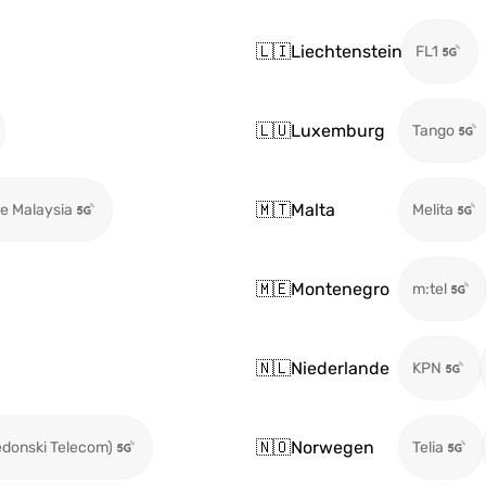
🇱🇮
Liechtenstein
FL1
🇱🇺
Luxemburg
Tango
🇲🇹
Malta
e Malaysia
Melita
🇲🇪
Montenegro
m:tel
🇳🇱
Niederlande
KPN
🇳🇴
Norwegen
edonski Telecom)
Telia