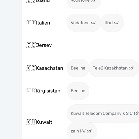
🇮🇸
Island
Vodafone
🇮🇹
Italien
Vodafone
Iliad
🇯🇪
Jersey
🇰🇿
Kasachstan
Beeline
Tele2 Kazakhstan
🇰🇬
Kirgisistan
Beeline
Kuwait Telecom Company K S C
🇰🇼
Kuwait
zain KW