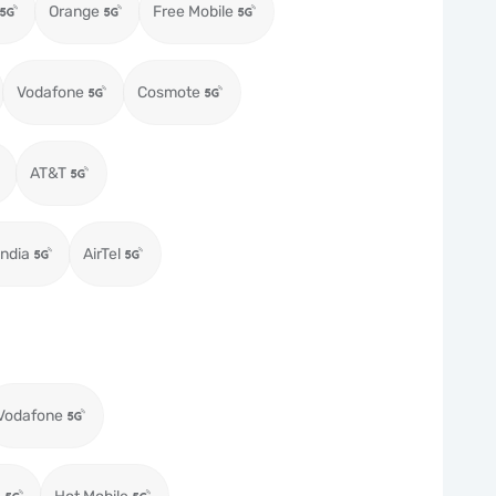
Orange
Free Mobile
Vodafone
Cosmote
AT&T
ndia
AirTel
Vodafone