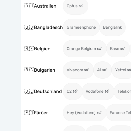
🇦🇺
Australien
Optus
🇧🇩
Bangladesch
Grameenphone
Banglalink
🇧🇪
Belgien
Orange Belgium
Base
🇧🇬
Bulgarien
Vivacom
A1
Yettel
🇩🇪
Deutschland
O2
Vodafone
Teleko
🇫🇴
Färöer
Hey (Vodafone)
Faroese Te