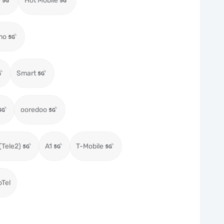
e
Hot Mobile
mo
Smart
ooredoo
(Tele2)
A1
T-Mobile
oTel