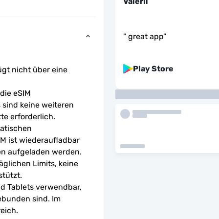
Valerii
"
great app
"
Play Store
ügt nicht über eine 
ie eSIM 
sind keine weiteren 
te erforderlich.
atischen 
M ist wiederaufladbar 
en aufgeladen werden.
glichen Limits, keine 
tützt.
d Tablets verwendbar, 
ebunden sind. Im 
eich.