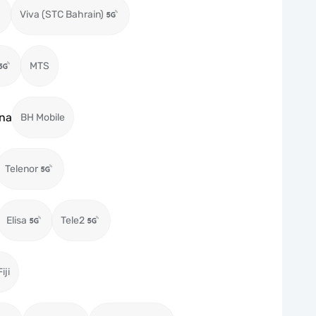
Viva (STC Bahrain)
MTS
na
BH Mobile
Telenor
Elisa
Tele2
iji