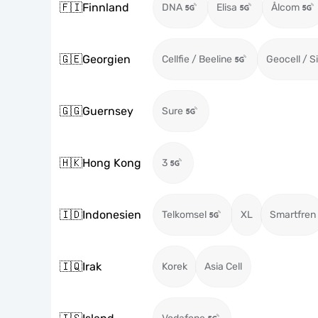
🇫🇮
Finnland
DNA
Elisa
Ålcom
🇬🇪
Georgien
Cellfie / Beeline
Geocell / S
🇬🇬
Guernsey
Sure
🇭🇰
Hong Kong
3
🇮🇩
Indonesien
Telkomsel
XL
Smartfren
🇮🇶
Irak
Korek
Asia Cell