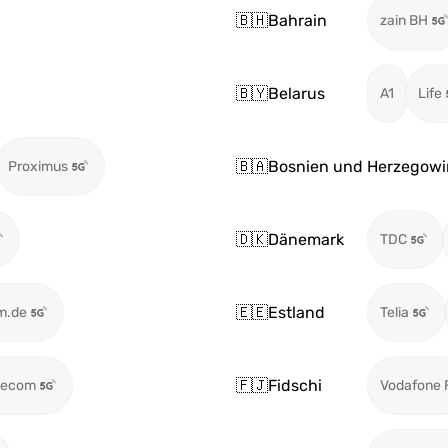
🇧🇭
Bahrain
zain BH
🇧🇾
Belarus
A1
Life
🇧🇦
Bosnien und Herzegowi
Proximus
🇩🇰
Dänemark
TDC
🇪🇪
Estland
m.de
Telia
🇫🇯
Fidschi
lecom
Vodafone F