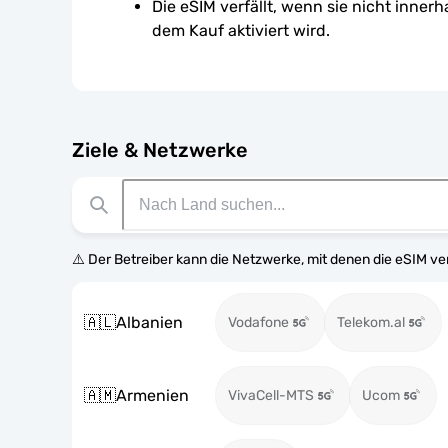
Die eSIM verfällt, wenn sie nicht inner
dem Kauf aktiviert wird.
Ziele & Netzwerke
⚠️ Der Betreiber kann die Netzwerke, mit denen die eSIM v
🇦🇱
Albanien
Vodafone
Telekom.al
🇦🇲
Armenien
VivaCell-MTS
Ucom