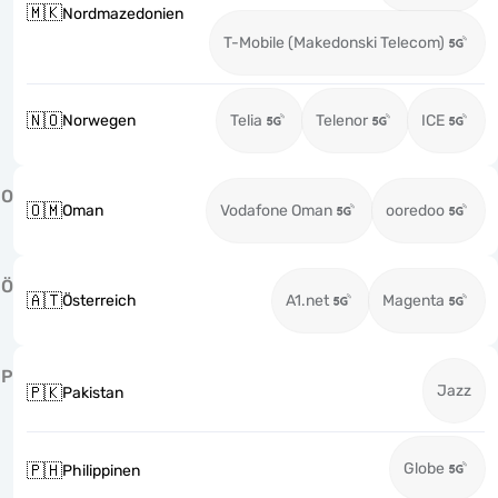
🇲🇰
Nordmazedonien
T-Mobile (Makedonski Telecom)
🇳🇴
Norwegen
Telia
Telenor
ICE
O
🇴🇲
Oman
Vodafone Oman
ooredoo
Ö
🇦🇹
Österreich
A1.net
Magenta
P
Jazz
🇵🇰
Pakistan
Globe
🇵🇭
Philippinen