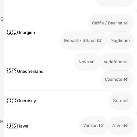
G
Cellfie / Beeline
🇬🇪
Georgien
Geocell / Silknet
Magticom
Nova
Vodafone
🇬🇷
Griechenland
Cosmote
🇬🇬
Guernsey
Sure
H
Verizon
AT&T
🇺🇸
Hawaii