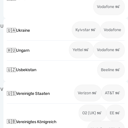
Vodafone
U
Kyivstar
Vodafone
🇺🇦
Ukraine
Yettel
Vodafone
🇭🇺
Ungarn
🇺🇿
Usbekistan
Beeline
V
Verizon
AT&T
🇺🇸
Vereinigte Staaten
O2 (UK)
EE
🇬🇧
Vereinigtes Königreich