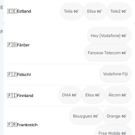
E
🇪🇪
Estland
Telia
Elisa
Tele2
F
Hey (Vodafone)
🇫🇴
Färöer
Faroese Telecom
Vodafone Fiji
🇫🇯
Fidschi
DNA
Elisa
Ålcom
🇫🇮
Finnland
Bouygues
Orange
🇫🇷
Frankreich
Free Mobile