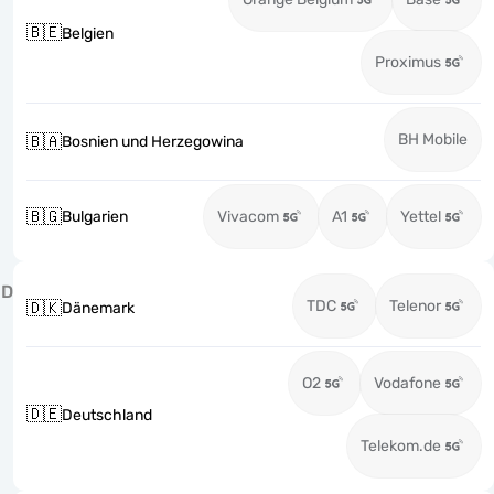
🇧🇪
Belgien
Proximus
BH Mobile
🇧🇦
Bosnien und Herzegowina
🇧🇬
Bulgarien
Vivacom
A1
Yettel
D
TDC
Telenor
🇩🇰
Dänemark
O2
Vodafone
🇩🇪
Deutschland
Telekom.de