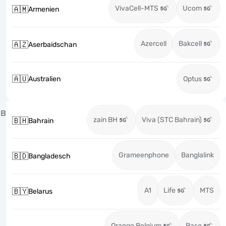
VivaCell-MTS
Ucom
🇦🇲
Armenien
Azercell
Bakcell
🇦🇿
Aserbaidschan
🇦🇺
Australien
Optus
B
zain BH
Viva (STC Bahrain)
🇧🇭
Bahrain
Grameenphone
Banglalink
🇧🇩
Bangladesch
A1
Life
MTS
🇧🇾
Belarus
Orange Belgium
Base