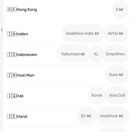
🇭🇰
Hong Kong
3
I
Vodafone India
AirTel
🇮🇳
Indien
Telkomsel
XL
Smartfren
🇮🇩
Indonesien
Sure
🇮🇲
Insel Man
Korek
Asia Cell
🇮🇶
Irak
Eir
Vodafone
🇮🇪
Irland