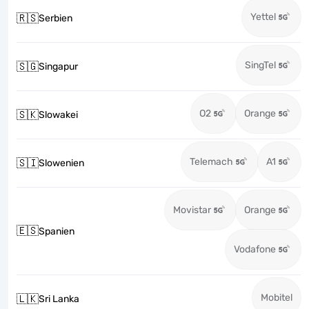
Yettel
🇷🇸
Serbien
SingTel
🇸🇬
Singapur
O2
Orange
🇸🇰
Slowakei
Telemach
A1
🇸🇮
Slowenien
Movistar
Orange
🇪🇸
Spanien
Vodafone
Mobitel
🇱🇰
Sri Lanka