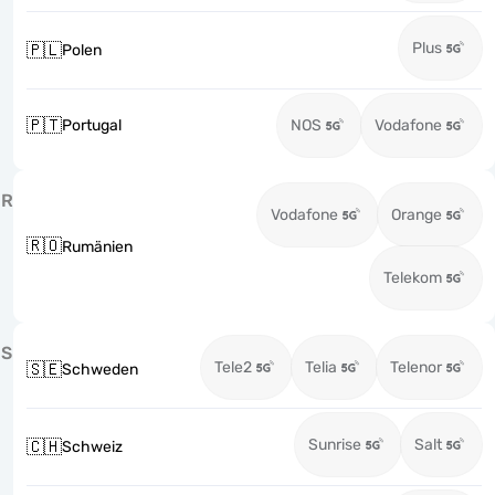
Plus
🇵🇱
Polen
🇵🇹
Portugal
NOS
Vodafone
R
Vodafone
Orange
🇷🇴
Rumänien
Telekom
S
Tele2
Telia
Telenor
🇸🇪
Schweden
Sunrise
Salt
🇨🇭
Schweiz