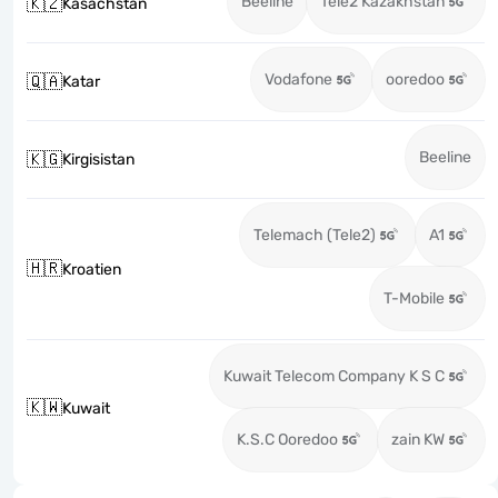
Beeline
Tele2 Kazakhstan
🇰🇿
Kasachstan
Vodafone
ooredoo
🇶🇦
Katar
Beeline
🇰🇬
Kirgisistan
Telemach (Tele2)
A1
🇭🇷
Kroatien
T-Mobile
Kuwait Telecom Company K S C
🇰🇼
Kuwait
K.S.C Ooredoo
zain KW