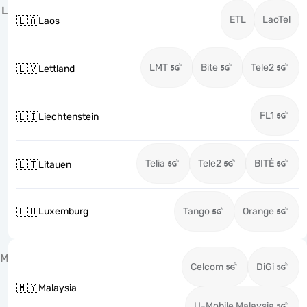
L
ETL
LaoTel
🇱🇦
Laos
LMT
Bite
Tele2
🇱🇻
Lettland
FL1
🇱🇮
Liechtenstein
Telia
Tele2
BITĖ
🇱🇹
Litauen
🇱🇺
Luxemburg
Tango
Orange
M
Celcom
DiGi
🇲🇾
Malaysia
U-Mobile Malaysia