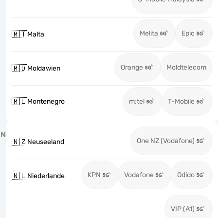
Melita
Epic
🇲🇹
Malta
Orange
Moldtelecom
🇲🇩
Moldawien
🇲🇪
Montenegro
m:tel
T-Mobile
N
One NZ (Vodafone)
🇳🇿
Neuseeland
KPN
Vodafone
Odido
🇳🇱
Niederlande
VIP (A1)