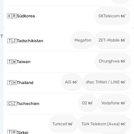
🇰🇷
Südkorea
SKTelecom
T
Megafon
ZET-Mobile
🇹🇯
Tadschikistan
Chunghwa
🇹🇼
Taiwan
AIS
dtac TriNet / LINE
🇹🇭
Thailand
O2
Vodafone
🇨🇿
Tschechien
Turkcell
Türk Telekom (Avea)
🇹🇷
Türkei