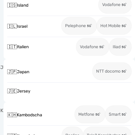
Vodafone
🇮🇸
Island
Pelephone
Hot Mobile
🇮🇱
Israel
🇮🇹
Italien
Vodafone
Iliad
J
NTT docomo
🇯🇵
Japan
🇯🇪
Jersey
K
Metfone
Smart
🇰🇭
Kambodscha